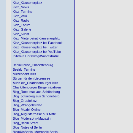
Kiez_Klausenerplatz
Kiez_News
Kiez_Termine
Kiez_Wiki
Kiez_Radio
Kiez_Forum
Kiez_Galerie
Kiez_Kunst
Kiez_Mieterbeirat Klausenerplatz
Kiez_Klausenerplatz bei Facebook
Kiez_Klausenerplatz bei Twitter
Kiez_Klausenerplatz bei YouTube
Initiative Horstweg/Wundtstraße
BerlinOnline_Charlottenburg
Bezirk_Termine
Mierendorff-Kiez
Bürger für den Lietzensee
Auch ein_Charlottenburger Kiez
Charlottenburger Bürgerinitiativen
Blog_Rote Insel aus Schöneberg
Blog_potseblog aus Schöneberg
Blog_Graefekiez
Blog_Wrangelstraße
Blog_Moabit Online
Blog_Auguststrasse aus Mitte
Blog_Modersohn-Magazin
Blog_Berlin Street
Blog_Notes of Berlin
Blog@inBerlin_Metropole Berlin