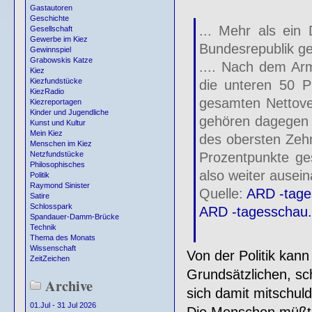
Gastautoren
Geschichte
... Mehr als ein
Gesellschaft
Gewerbe im Kiez
Bundesrepublik geh
Gewinnspiel
Grabowskis Katze
.... Nach dem Ar
Kiez
Kiezfundstücke
die unteren 50 P
KiezRadio
gesamten Nettov
Kiezreportagen
Kinder und Jugendliche
gehören dagegen d
Kunst und Kultur
Mein Kiez
des obersten Zehn
Menschen im Kiez
Prozentpunkte ge
Netzfundstücke
Philosophisches
also weiter auseina
Politik
Raymond Sinister
Quelle:
ARD -tage
Satire
Schlosspark
ARD -tagesschau.
Spandauer-Damm-Brücke
Technik
Thema des Monats
Wissenschaft
Von der Politik kan
ZeitZeichen
Grundsätzlichen, sch
Archive
sich damit mitschuld
01.Jul - 31 Jul 2026
Die Menschen müßten