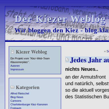
Der Kiezer Weblog
Der Kiezer Weblog
Wir bloggen den Kiez - blog.kla
Wir bloggen den Kiez - blog.kla
Kiezer Weblog
«
S
Jedes Jahr a
Ein Projekt vom
"Kiez-Web-Team
Klausenerplatz"
.
Autoren
nichts Neues..
Impressum
an der Armutsfront
und natürlich, selbs
Kategorien
so die aktuell vorg
Alfred Rietschel
des Statistischen B
Blog-News
Cartoons
Charlottenburger Kiez-Kanonen
Freiraum