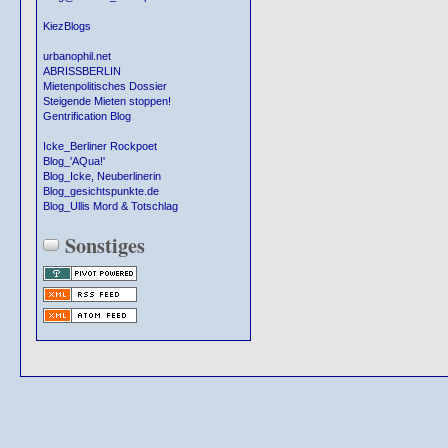
KiezBlogs
urbanophil.net
ABRISSBERLIN
Mietenpolitisches Dossier
Steigende Mieten stoppen!
Gentrification Blog
Icke_Berliner Rockpoet
Blog_'AQua!'
Blog_Icke, Neuberlinerin
Blog_gesichtspunkte.de
Blog_Ullis Mord & Totschlag
Sonstiges