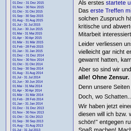
Als erstes
startete 
01.Dez - 31 Dez 2015
01.Nov - 30 Nov 2015
Das
erste Treffen mi
01.Okt - 31 Okt 2015
01.Sep - 30 Sep 2015
solchen Zuspruch hä
01.Aug - 31 Aug 2015
01.Jul - 31 Jul 2015
kritische und abwer
01.Jun - 30 Jun 2015
Mitarbeit interessiert
01.Mai - 31 Mai 2015
01.Apr - 30 Apr 2015
01.Mär - 31 Mär 2015
Leider verliessen u
01.Feb - 28 Feb 2015
vielleicht gar nicht
01.Jan - 31 Jan 2015
01.Dez - 31 Dez 2014
gewarnt hatten, kam
01.Nov - 30 Nov 2014
01.Okt - 31 Okt 2014
Aber so sind wir un
01.Sep - 30 Sep 2014
01.Aug - 31 Aug 2014
alle! Ohne Zensur.
01.Jul - 31 Jul 2014
01.Jun - 30 Jun 2014
Denn unsere Seiten s
01.Mai - 31 Mai 2014
01.Apr - 30 Apr 2014
01.Mär - 31 Mär 2014
Doch, wo Schatten..d
01.Feb - 28 Feb 2014
01.Jan - 31 Jan 2014
Wir haben jetzt ei
01.Dez - 31 Dez 2013
01.Nov - 30 Nov 2013
diesen will ich bzw.
01.Okt - 31 Okt 2013
schön!" entgegen ru
01.Sep - 30 Sep 2013
01.Aug - 31 Aug 2013
Spaß machen! Macht
01.Jul - 31 Jul 2013