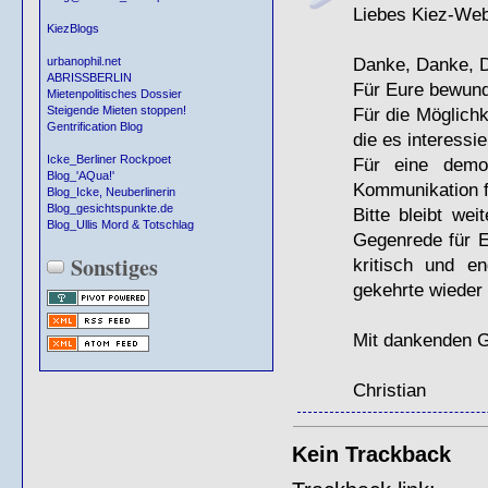
Liebes Kiez-We
KiezBlogs
Danke, Danke, 
urbanophil.net
ABRISSBERLIN
Für Eure bewund
Mietenpolitisches Dossier
Für die Möglich
Steigende Mieten stoppen!
Gentrification Blog
die es interessie
Icke_Berliner Rockpoet
Für eine demok
Blog_'AQua!'
Kommunikation f
Blog_Icke, Neuberlinerin
Blog_gesichtspunkte.de
Bitte bleibt we
Blog_Ullis Mord & Totschlag
Gegenrede für Eu
Sonstiges
kritisch und e
gekehrte wieder
Mit dankenden 
Christian
Kein Trackback