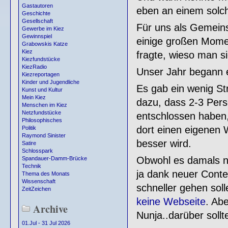
Gastautoren
eben an einem solch
Geschichte
Gesellschaft
Für uns als Gemeins
Gewerbe im Kiez
Gewinnspiel
einige großen Mome
Grabowskis Katze
Kiez
fragte, wieso man si
Kiezfundstücke
KiezRadio
Unser Jahr begann e
Kiezreportagen
Kinder und Jugendliche
Es gab ein wenig St
Kunst und Kultur
Mein Kiez
dazu, dass 2-3 Per
Menschen im Kiez
Netzfundstücke
entschlossen haben,
Philosophisches
dort einen eigenen We
Politik
Raymond Sinister
besser wird.
Satire
Schlosspark
Obwohl es damals no
Spandauer-Damm-Brücke
Technik
ja dank neuer Conte
Thema des Monats
Wissenschaft
schneller gehen soll
ZeitZeichen
keine Webseite
. Ab
Archive
Nunja..darüber sollt
01.Jul - 31 Jul 2026