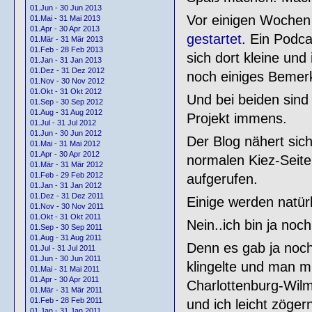
01.Jun - 30 Jun 2013
Vor einigen Wochen
01.Mai - 31 Mai 2013
01.Apr - 30 Apr 2013
gestartet
. Ein Podca
01.Mär - 31 Mär 2013
01.Feb - 28 Feb 2013
sich dort kleine und
01.Jan - 31 Jan 2013
01.Dez - 31 Dez 2012
noch einiges Bemer
01.Nov - 30 Nov 2012
01.Okt - 31 Okt 2012
Und bei beiden sind 
01.Sep - 30 Sep 2012
01.Aug - 31 Aug 2012
Projekt immens.
01.Jul - 31 Jul 2012
01.Jun - 30 Jun 2012
Der Blog nähert sich
01.Mai - 31 Mai 2012
01.Apr - 30 Apr 2012
normalen Kiez-Seite
01.Mär - 31 Mär 2012
01.Feb - 29 Feb 2012
aufgerufen.
01.Jan - 31 Jan 2012
01.Dez - 31 Dez 2011
Einige werden natürl
01.Nov - 30 Nov 2011
01.Okt - 31 Okt 2011
Nein..ich bin ja noch 
01.Sep - 30 Sep 2011
01.Aug - 31 Aug 2011
Denn es gab ja noc
01.Jul - 31 Jul 2011
01.Jun - 30 Jun 2011
klingelte und man mi
01.Mai - 31 Mai 2011
01.Apr - 30 Apr 2011
Charlottenburg-Wilm
01.Mär - 31 Mär 2011
01.Feb - 28 Feb 2011
und ich leicht zöge
01.Jan - 31 Jan 2011