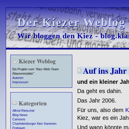
Der Kiezer Weblog
Der Kiezer Weblog
Wir bloggen den Kiez - blog.kla
Wir bloggen den Kiez - blog.kla
Kiezer Weblog
Auf ins Jahr 
Ein Projekt vom
"Kiez-Web-Team
Klausenerplatz"
.
Autoren
und ein kleiner Jah
Impressum
Da geht es dahin.
Das Jahr 2006.
Kategorien
Für uns, also dem
K
Alfred Rietschel
Blog-News
Kiez, war es ein Jah
Cartoons
Charlottenburger Kiez-Kanonen
Und wann könnte man
Freiraum