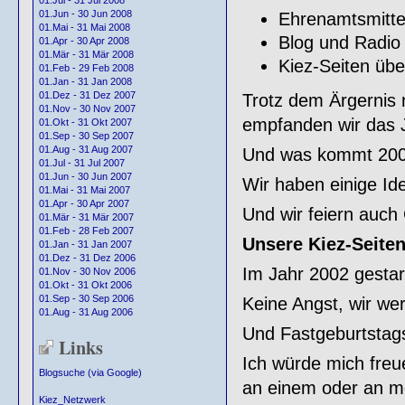
01.Jul - 31 Jul 2008
01.Jun - 30 Jun 2008
Ehrenamtsmitte
01.Mai - 31 Mai 2008
Blog und Radio 
01.Apr - 30 Apr 2008
01.Mär - 31 Mär 2008
Kiez-Seiten übe
01.Feb - 29 Feb 2008
01.Jan - 31 Jan 2008
01.Dez - 31 Dez 2007
Trotz dem Ärgernis 
01.Nov - 30 Nov 2007
empfanden wir das J
01.Okt - 31 Okt 2007
01.Sep - 30 Sep 2007
01.Aug - 31 Aug 2007
Und was kommt 20
01.Jul - 31 Jul 2007
01.Jun - 30 Jun 2007
Wir haben einige Id
01.Mai - 31 Mai 2007
01.Apr - 30 Apr 2007
Und wir feiern auch
01.Mär - 31 Mär 2007
01.Feb - 28 Feb 2007
Unsere Kiez-Seite
01.Jan - 31 Jan 2007
01.Dez - 31 Dez 2006
Im Jahr 2002 gestar
01.Nov - 30 Nov 2006
01.Okt - 31 Okt 2006
01.Sep - 30 Sep 2006
Keine Angst, wir wer
01.Aug - 31 Aug 2006
Und Fastgeburtstags
Links
Ich würde mich fre
Blogsuche (via Google)
an einem oder an me
Kiez_Netzwerk