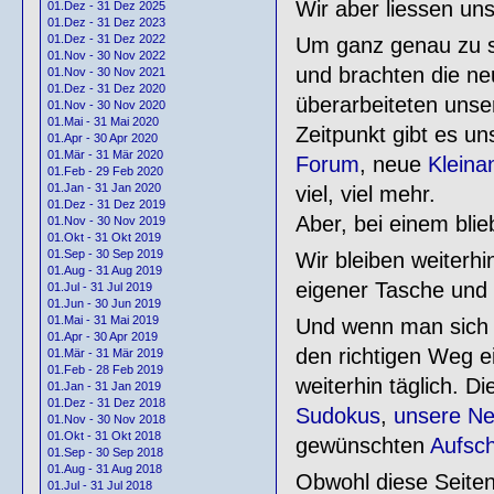
Wir aber liessen uns
01.Dez - 31 Dez 2025
01.Dez - 31 Dez 2023
01.Dez - 31 Dez 2022
Um ganz genau zu se
01.Nov - 30 Nov 2022
und brachten die n
01.Nov - 30 Nov 2021
01.Dez - 31 Dez 2020
überarbeiteten unse
01.Nov - 30 Nov 2020
01.Mai - 31 Mai 2020
Zeitpunkt gibt es u
01.Apr - 30 Apr 2020
01.Mär - 31 Mär 2020
Forum
, neue
Kleina
01.Feb - 29 Feb 2020
01.Jan - 31 Jan 2020
viel, viel mehr.
01.Dez - 31 Dez 2019
Aber, bei einem blie
01.Nov - 30 Nov 2019
01.Okt - 31 Okt 2019
01.Sep - 30 Sep 2019
Wir bleiben weiterhi
01.Aug - 31 Aug 2019
eigener Tasche und 
01.Jul - 31 Jul 2019
01.Jun - 30 Jun 2019
01.Mai - 31 Mai 2019
Und wenn man sich d
01.Apr - 30 Apr 2019
den richtigen Weg e
01.Mär - 31 Mär 2019
01.Feb - 28 Feb 2019
weiterhin täglich. D
01.Jan - 31 Jan 2019
01.Dez - 31 Dez 2018
Sudokus
,
unsere N
01.Nov - 30 Nov 2018
01.Okt - 31 Okt 2018
gewünschten
Aufsch
01.Sep - 30 Sep 2018
01.Aug - 31 Aug 2018
Obwohl diese Seiten
01.Jul - 31 Jul 2018