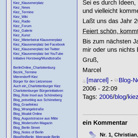
Sei es durch Ideen,
Kiez_Klausenerplatz
Kiez_News
und vielleicht komm
Kiez_Termine
Kiez_Wiki
Laßt uns das Jahr 2
Kiez_Radio
Kiez_Forum
Feiert schön, kommt 
Kiez_Galerie
Kiez_Kunst
Bis zum nächsten J
Kiez_Mieterbeirat Klausenerplatz
Kiez_Klausenerplatz bei Facebook
mir oder uns nichts
Kiez_Klausenerplatz bei Twitter
Kiez_Klausenerplatz bei YouTube
Gruß,
Initiative Horstweg/Wundtstraße
BerlinOnline_Charlottenburg
Marcel
Bezirk_Termine
Mierendorff-Kiez
[marcel]
-
Blog-N
Bürger für den Lietzensee
Auch ein_Charlottenburger Kiez
2006 - 22:09
Charlottenburger Bürgerinitiativen
Tags:
2006
/
blog
/
kie
Blog_Rote Insel aus Schöneberg
Blog_potseblog aus Schöneberg
Blog_Graefekiez
Blog_Wrangelstraße
Blog_Moabit Online
Blog_Auguststrasse aus Mitte
ein Kommentar
Blog_Modersohn-Magazin
Blog_Berlin Street
Blog_Notes of Berlin
Nr. 1, Christian
Blog@inBerlin_Metropole Berlin