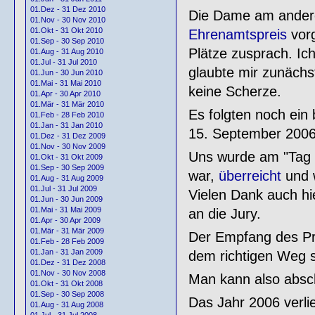
01.Dez - 31 Dez 2010
Die Dame am anderen
01.Nov - 30 Nov 2010
01.Okt - 31 Okt 2010
Ehrenamtspreis
vorg
01.Sep - 30 Sep 2010
Plätze zusprach. Ich
01.Aug - 31 Aug 2010
01.Jul - 31 Jul 2010
glaubte mir zunächs
01.Jun - 30 Jun 2010
01.Mai - 31 Mai 2010
keine Scherze.
01.Apr - 30 Apr 2010
01.Mär - 31 Mär 2010
Es folgten noch ein
01.Feb - 28 Feb 2010
01.Jan - 31 Jan 2010
15. September 2006
01.Dez - 31 Dez 2009
01.Nov - 30 Nov 2009
Uns wurde am "Tag d
01.Okt - 31 Okt 2009
01.Sep - 30 Sep 2009
war,
überreicht
und w
01.Aug - 31 Aug 2009
01.Jul - 31 Jul 2009
Vielen Dank auch hi
01.Jun - 30 Jun 2009
01.Mai - 31 Mai 2009
an die Jury.
01.Apr - 30 Apr 2009
01.Mär - 31 Mär 2009
Der Empfang des Prei
01.Feb - 28 Feb 2009
01.Jan - 31 Jan 2009
dem richtigen Weg s
01.Dez - 31 Dez 2008
01.Nov - 30 Nov 2008
Man kann also absc
01.Okt - 31 Okt 2008
01.Sep - 30 Sep 2008
Das Jahr 2006 verlie
01.Aug - 31 Aug 2008