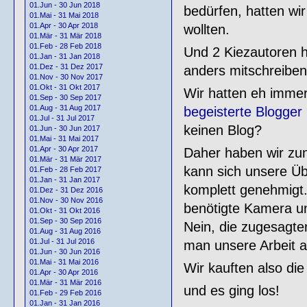
01.Jun - 30 Jun 2018
bedürfen, hatten wi
01.Mai - 31 Mai 2018
01.Apr - 30 Apr 2018
wollten.
01.Mär - 31 Mär 2018
01.Feb - 28 Feb 2018
Und 2 Kiezautoren h
01.Jan - 31 Jan 2018
01.Dez - 31 Dez 2017
anders mitschreiben
01.Nov - 30 Nov 2017
01.Okt - 31 Okt 2017
Wir hatten eh immer 
01.Sep - 30 Sep 2017
01.Aug - 31 Aug 2017
begeisterte Blogger
01.Jul - 31 Jul 2017
keinen Blog?
01.Jun - 30 Jun 2017
01.Mai - 31 Mai 2017
01.Apr - 30 Apr 2017
Daher haben wir zu
01.Mär - 31 Mär 2017
kann sich unsere Üb
01.Feb - 28 Feb 2017
01.Jan - 31 Jan 2017
komplett genehmigt. 
01.Dez - 31 Dez 2016
01.Nov - 30 Nov 2016
benötigte Kamera u
01.Okt - 31 Okt 2016
01.Sep - 30 Sep 2016
Nein, die zugesagte
01.Aug - 31 Aug 2016
01.Jul - 31 Jul 2016
man unsere Arbeit a
01.Jun - 30 Jun 2016
01.Mai - 31 Mai 2016
Wir kauften also di
01.Apr - 30 Apr 2016
01.Mär - 31 Mär 2016
und es ging los!
01.Feb - 29 Feb 2016
01.Jan - 31 Jan 2016