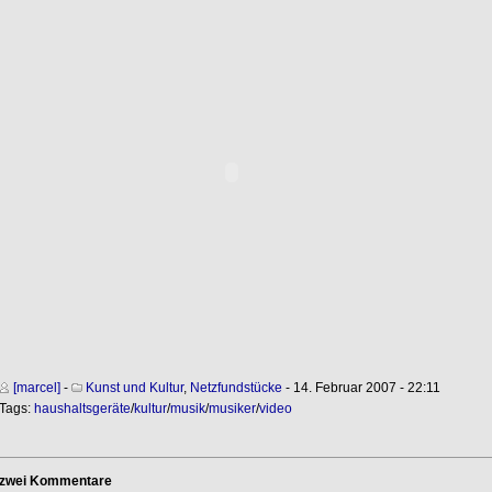
[marcel]
-
Kunst und Kultur
,
Netzfundstücke
- 14. Februar 2007 - 22:11
Tags:
haushaltsgeräte
/
kultur
/
musik
/
musiker
/
video
zwei Kommentare