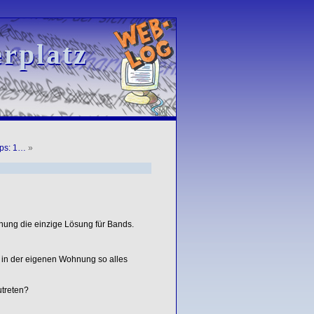
rplatz
rplatz
ips: 1…
»
nung die einzige Lösung für Bands.
 in der eigenen Wohnung so alles
utreten?