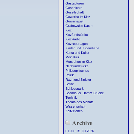
Gastautoren
Geschichte
Gesellschaft
Gewerbe im Kiez
Gewinnspiel
Grabowskis Katze
Kiez
Kiezfundstücke
KiezRadio
Kiezreportagen
Kinder und Jugendliche
Kunst und Kultur
Mein Kiez
Menschen im Kiez
Netzfundstücke
Philosophisches
Politik
Raymond Sinister
Satire
Schlosspark
Spandauer-Damm-Brücke
Technik
Thema des Monats
Wissenschaft
ZeitZeichen
Archive
01.Jul - 31 Jul 2026