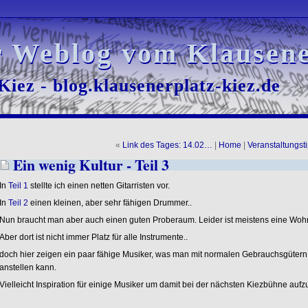
r Weblog vom Klausene
r Weblog vom Klausene
iez - blog.klausenerplatz-kiez.de
iez - blog.klausenerplatz-kiez.de
«
Link des Tages: 14.02…
|
Home
|
Veranstaltungst
Ein wenig Kultur - Teil 3
In
Teil 1
stellte ich einen netten Gitarristen vor.
In
Teil 2
einen kleinen, aber sehr fähigen Drummer..
Nun braucht man aber auch einen guten Proberaum. Leider ist meistens eine Woh
Aber dort ist nicht immer Platz für alle Instrumente..
doch hier zeigen ein paar fähige Musiker, was man mit normalen Gebrauchsgütern
anstellen kann.
Vielleicht Inspiration für einige Musiker um damit bei der nächsten Kiezbühne aufz