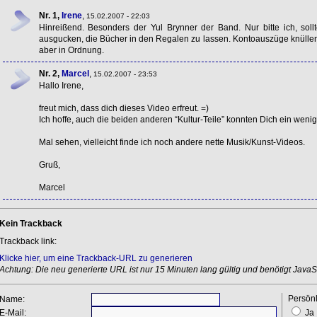
Nr. 1,
Irene
,
15.02.2007 - 22:03
Hinreißend. Besonders der Yul Brynner der Band. Nur bitte ich, so
ausgucken, die Bücher in den Regalen zu lassen. Kontoauszüge knüll
aber in Ordnung.
Nr. 2,
Marcel
,
15.02.2007 - 23:53
Hallo Irene,
freut mich, dass dich dieses Video erfreut. =)
Ich hoffe, auch die beiden anderen “Kultur-Teile” konnten Dich ein wenig
Mal sehen, vielleicht finde ich noch andere nette Musik/Kunst-Videos.
Gruß,
Marcel
Kein Trackback
Trackback link:
Klicke hier, um eine Trackback-URL zu generieren
Achtung: Die neu generierte URL ist nur 15 Minuten lang gültig und benötigt JavaSc
Persönl
Name:
E-Mail:
Ja