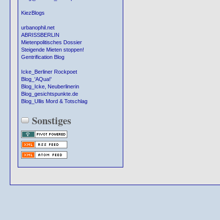
KiezBlogs
urbanophil.net
ABRISSBERLIN
Mietenpolitisches Dossier
Steigende Mieten stoppen!
Gentrification Blog
Icke_Berliner Rockpoet
Blog_'AQua!'
Blog_Icke, Neuberlinerin
Blog_gesichtspunkte.de
Blog_Ullis Mord & Totschlag
Sonstiges