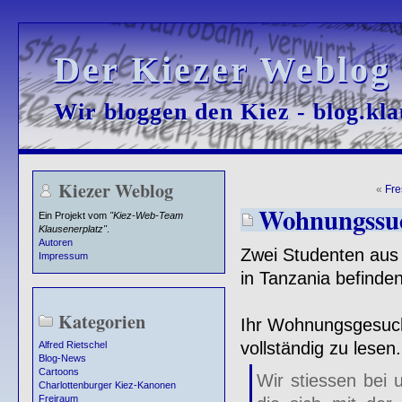
Der Kiezer Weblog
Der Kiezer Weblog
Wir bloggen den Kiez - blog.kla
Wir bloggen den Kiez - blog.kla
Kiezer Weblog
«
Fre
Wohnungssuc
Ein Projekt vom
"Kiez-Web-Team
Klausenerplatz"
.
Autoren
Zwei Studenten aus 
Impressum
in Tanzania befinde
Kategorien
Ihr Wohnungsgesuch
vollständig zu lesen.
Alfred Rietschel
Blog-News
Cartoons
Wir stiessen bei 
Charlottenburger Kiez-Kanonen
Freiraum