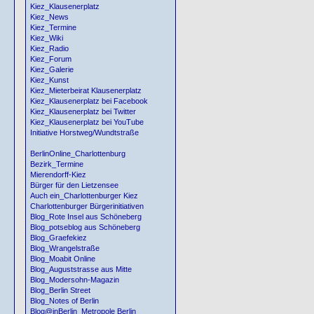
Kiez_Klausenerplatz
Kiez_News
Kiez_Termine
Kiez_Wiki
Kiez_Radio
Kiez_Forum
Kiez_Galerie
Kiez_Kunst
Kiez_Mieterbeirat Klausenerplatz
Kiez_Klausenerplatz bei Facebook
Kiez_Klausenerplatz bei Twitter
Kiez_Klausenerplatz bei YouTube
Initiative Horstweg/Wundtstraße
BerlinOnline_Charlottenburg
Bezirk_Termine
Mierendorff-Kiez
Bürger für den Lietzensee
Auch ein_Charlottenburger Kiez
Charlottenburger Bürgerinitiativen
Blog_Rote Insel aus Schöneberg
Blog_potseblog aus Schöneberg
Blog_Graefekiez
Blog_Wrangelstraße
Blog_Moabit Online
Blog_Auguststrasse aus Mitte
Blog_Modersohn-Magazin
Blog_Berlin Street
Blog_Notes of Berlin
Blog@inBerlin_Metropole Berlin