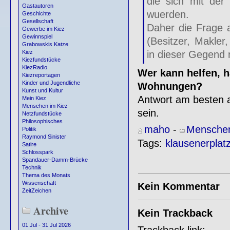
die sich mit der
Gastautoren
wuerden.
Geschichte
Gesellschaft
Daher die Frage 
Gewerbe im Kiez
Gewinnspiel
(Besitzer, Makler
Grabowskis Katze
in dieser Gegend
Kiez
Kiezfundstücke
KiezRadio
Wer kann helfen, h
Kiezreportagen
Kinder und Jugendliche
Wohnungen?
Kunst und Kultur
Antwort am besten
Mein Kiez
Menschen im Kiez
sein.
Netzfundstücke
Philosophisches
maho
-
Menschen
Politik
Raymond Sinister
Tags:
klausenerplat
Satire
Schlosspark
Spandauer-Damm-Brücke
Technik
Thema des Monats
Wissenschaft
Kein Kommentar
ZeitZeichen
Archive
Kein Trackback
01.Jul - 31 Jul 2026
Trackback link: