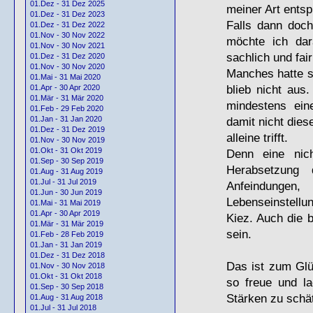
01.Dez - 31 Dez 2025
meiner Art ents
01.Dez - 31 Dez 2023
Falls dann doch
01.Dez - 31 Dez 2022
01.Nov - 30 Nov 2022
möchte ich da
01.Nov - 30 Nov 2021
sachlich und fair
01.Dez - 31 Dez 2020
01.Nov - 30 Nov 2020
Manches hatte s
01.Mai - 31 Mai 2020
blieb nicht aus
01.Apr - 30 Apr 2020
01.Mär - 31 Mär 2020
mindestens ei
01.Feb - 29 Feb 2020
damit nicht dies
01.Jan - 31 Jan 2020
01.Dez - 31 Dez 2019
alleine trifft.
01.Nov - 30 Nov 2019
01.Okt - 31 Okt 2019
Denn eine nich
01.Sep - 30 Sep 2019
Herabsetzung 
01.Aug - 31 Aug 2019
01.Jul - 31 Jul 2019
Anfeindungen,
01.Jun - 30 Jun 2019
Lebenseinstellu
01.Mai - 31 Mai 2019
01.Apr - 30 Apr 2019
Kiez. Auch die b
01.Mär - 31 Mär 2019
sein.
01.Feb - 28 Feb 2019
01.Jan - 31 Jan 2019
01.Dez - 31 Dez 2018
Das ist zum Glü
01.Nov - 30 Nov 2018
01.Okt - 31 Okt 2018
so freue und la
01.Sep - 30 Sep 2018
Stärken zu schä
01.Aug - 31 Aug 2018
01.Jul - 31 Jul 2018