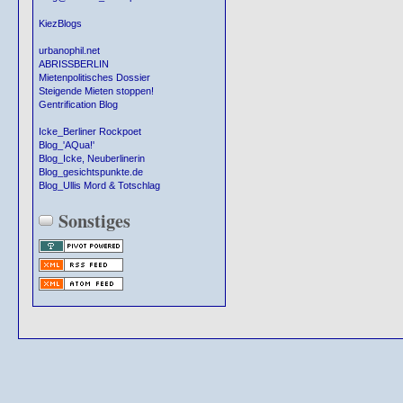
KiezBlogs
urbanophil.net
ABRISSBERLIN
Mietenpolitisches Dossier
Steigende Mieten stoppen!
Gentrification Blog
Icke_Berliner Rockpoet
Blog_'AQua!'
Blog_Icke, Neuberlinerin
Blog_gesichtspunkte.de
Blog_Ullis Mord & Totschlag
Sonstiges