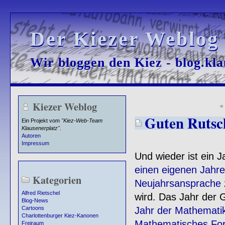
Der Kiezer Weblog
Der Kiezer Weblog
Wir bloggen den Kiez - blog.kla
Wir bloggen den Kiez - blog.kla
Kiezer Weblog
Guten Rutsch 
Ein Projekt vom
"Kiez-Web-Team
Klausenerplatz"
.
Autoren
Impressum
Und wieder ist ein J
einen eigenen Jahre
Kategorien
Neujahrsansprache
Alfred Rietschel
wird. Das Jahr der 
Blog-News
Jahr der Mathemati
Cartoons
Charlottenburger Kiez-Kanonen
Mathematisches For
Freiraum