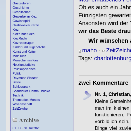
Gastautoren
Ob es auch ein Jah
Geschichte
Gesellschaft
Fünzigsten gewartet
Gewerbe im Kiez
Gewinnspiel
Ansonsten wird der 
Grabowskis Katze
wir das Beste drau
Kiez
Kiezfundstücke
KiezRadio
Wir wünschen a
Kiezreportagen
Kinder und Jugendliche
maho
-
ZeitZeich
Kunst und Kultur
Mein Kiez
Tags:
charlottenbur
Menschen im Kiez
Netzfundstücke
Philosophisches
Politik
Raymond Sinister
zwei Kommentare
Satire
Schlosspark
Spandauer-Damm-Brücke
Nr. 1, Christian
Technik
Thema des Monats
Kleine Gemeinhei
Wissenschaft
man im kleinen 
ZeitZeichen
funktionieren.
Archive
vorbildlich sein
Dinge viel zuvi
01.Jul - 31 Jul 2026