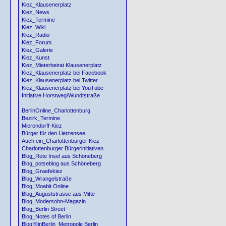
Kiez_Klausenerplatz
Kiez_News
Kiez_Termine
Kiez_Wiki
Kiez_Radio
Kiez_Forum
Kiez_Galerie
Kiez_Kunst
Kiez_Mieterbeirat Klausenerplatz
Kiez_Klausenerplatz bei Facebook
Kiez_Klausenerplatz bei Twitter
Kiez_Klausenerplatz bei YouTube
Initiative Horstweg/Wundtstraße
BerlinOnline_Charlottenburg
Bezirk_Termine
Mierendorff-Kiez
Bürger für den Lietzensee
Auch ein_Charlottenburger Kiez
Charlottenburger Bürgerinitiativen
Blog_Rote Insel aus Schöneberg
Blog_potseblog aus Schöneberg
Blog_Graefekiez
Blog_Wrangelstraße
Blog_Moabit Online
Blog_Auguststrasse aus Mitte
Blog_Modersohn-Magazin
Blog_Berlin Street
Blog_Notes of Berlin
Blog@inBerlin_Metropole Berlin