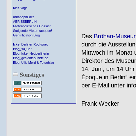
KiezBlogs
urbanophil.net
ABRISSBERLIN
Mietenpolitisches Dossier
Steigende Mieten stoppen!
Das
Bröhan-Museu
Gentrification Blog
durch die Ausstellun
Icke_Berliner Rockpoet
Blog_'AQua!'
Mittwoch im Monat u
Blog_Icke, Neuberlinerin
Blog_gesichtspunkte.de
Direktor des Museu
Blog_Ullis Mord & Totschlag
14. Juni, um 14 Uhr
Sonstiges
Époque in Berlin“ e
per E-Mail unter i
Frank Wecker