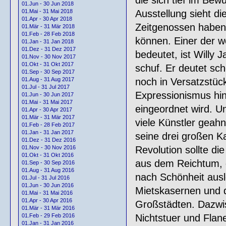
01.Jun - 30 Jun 2018
Ausstellung sieht di
01.Mai - 31 Mai 2018
01.Apr - 30 Apr 2018
Zeitgenossen haben
01.Mär - 31 Mär 2018
01.Feb - 28 Feb 2018
können. Einer der w
01.Jan - 31 Jan 2018
01.Dez - 31 Dez 2017
bedeutet, ist Willy 
01.Nov - 30 Nov 2017
01.Okt - 31 Okt 2017
schuf. Er deutet sc
01.Sep - 30 Sep 2017
noch in Versatzstück
01.Aug - 31 Aug 2017
01.Jul - 31 Jul 2017
Expressionismus hin
01.Jun - 30 Jun 2017
01.Mai - 31 Mai 2017
eingeordnet wird. 
01.Apr - 30 Apr 2017
01.Mär - 31 Mär 2017
viele Künstler geah
01.Feb - 28 Feb 2017
01.Jan - 31 Jan 2017
seine drei großen Ka
01.Dez - 31 Dez 2016
Revolution sollte 
01.Nov - 30 Nov 2016
01.Okt - 31 Okt 2016
aus dem Reichtum, de
01.Sep - 30 Sep 2016
01.Aug - 31 Aug 2016
nach Schönheit ausl
01.Jul - 31 Jul 2016
01.Jun - 30 Jun 2016
Mietskasernen und 
01.Mai - 31 Mai 2016
01.Apr - 30 Apr 2016
Großstädten. Dazwi
01.Mär - 31 Mär 2016
Nichtstuer und Flan
01.Feb - 29 Feb 2016
01.Jan - 31 Jan 2016