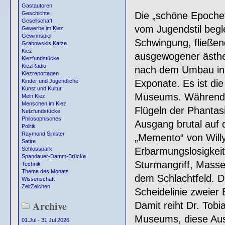
Gastautoren
Die „schöne Epoche
Geschichte
Gesellschaft
vom Jugendstil begle
Gewerbe im Kiez
Gewinnspiel
Schwingung, fließen
Grabowskis Katze
Kiez
ausgewogener ästhe
Kiezfundstücke
KiezRadio
nach dem Umbau in e
Kiezreportagen
Exponate. Es ist di
Kinder und Jugendliche
Kunst und Kultur
Museums. Während d
Mein Kiez
Menschen im Kiez
Flügeln der Phantas
Netzfundstücke
Philosophisches
Ausgang brutal auf 
Politik
Raymond Sinister
„Memento“ von Willy
Satire
Erbarmungslosigkeit
Schlosspark
Spandauer-Damm-Brücke
Sturmangriff, Mass
Technik
Thema des Monats
dem Schlachtfeld. D
Wissenschaft
ZeitZeichen
Scheidelinie zweier
Archive
Damit reiht Dr. Tob
Museums, diese Auss
01.Jul - 31 Jul 2026