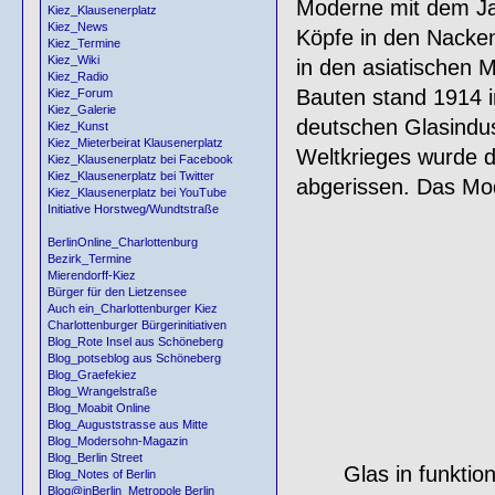
Moderne mit dem Ja
Kiez_Klausenerplatz
Kiez_News
Köpfe in den Nacken
Kiez_Termine
Kiez_Wiki
in den asiatischen M
Kiez_Radio
Bauten stand 1914 in
Kiez_Forum
Kiez_Galerie
deutschen Glasindus
Kiez_Kunst
Kiez_Mieterbeirat Klausenerplatz
Weltkrieges wurde 
Kiez_Klausenerplatz bei Facebook
Kiez_Klausenerplatz bei Twitter
abgerissen. Das Mo
Kiez_Klausenerplatz bei YouTube
Initiative Horstweg/Wundtstraße
BerlinOnline_Charlottenburg
Bezirk_Termine
Mierendorff-Kiez
Bürger für den Lietzensee
Auch ein_Charlottenburger Kiez
Charlottenburger Bürgerinitiativen
Blog_Rote Insel aus Schöneberg
Blog_potseblog aus Schöneberg
Blog_Graefekiez
Blog_Wrangelstraße
Blog_Moabit Online
Blog_Auguststrasse aus Mitte
Blog_Modersohn-Magazin
Blog_Berlin Street
Glas in funktion
Blog_Notes of Berlin
Blog@inBerlin_Metropole Berlin