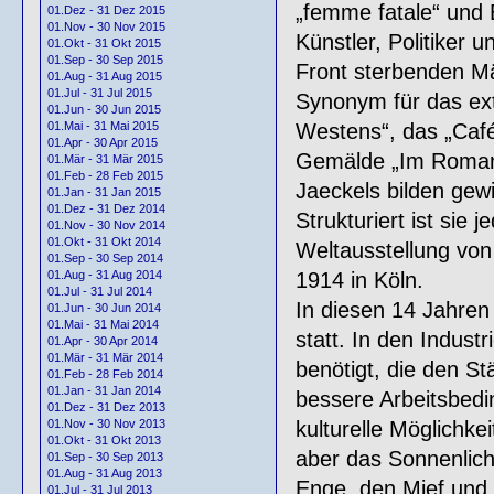
„femme fatale“ und B
01.Dez - 31 Dez 2015
01.Nov - 30 Nov 2015
Künstler, Politiker u
01.Okt - 31 Okt 2015
01.Sep - 30 Sep 2015
Front sterbenden Mä
01.Aug - 31 Aug 2015
01.Jul - 31 Jul 2015
Synonym für das ex
01.Jun - 30 Jun 2015
Westens“, das „Café
01.Mai - 31 Mai 2015
01.Apr - 30 Apr 2015
Gemälde „Im Romanis
01.Mär - 31 Mär 2015
01.Feb - 28 Feb 2015
Jaeckels bilden gew
01.Jan - 31 Jan 2015
01.Dez - 31 Dez 2014
Strukturiert ist sie
01.Nov - 30 Nov 2014
01.Okt - 31 Okt 2014
Weltausstellung von
01.Sep - 30 Sep 2014
1914 in Köln.
01.Aug - 31 Aug 2014
01.Jul - 31 Jul 2014
In diesen 14 Jahren
01.Jun - 30 Jun 2014
01.Mai - 31 Mai 2014
statt. In den Indus
01.Apr - 30 Apr 2014
01.Mär - 31 Mär 2014
benötigt, die den St
01.Feb - 28 Feb 2014
01.Jan - 31 Jan 2014
bessere Arbeitsbedi
01.Dez - 31 Dez 2013
kulturelle Möglichke
01.Nov - 30 Nov 2013
01.Okt - 31 Okt 2013
aber das Sonnenlich
01.Sep - 30 Sep 2013
01.Aug - 31 Aug 2013
Enge, den Mief und 
01.Jul - 31 Jul 2013