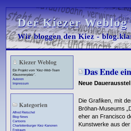
Der Kiezer Weblog
Der Kiezer Weblog
Wir bloggen den Kiez - blog.kla
Wir bloggen den Kiez - blog.kla
Kiezer Weblog
Das Ende ei
Ein Projekt vom
"Kiez-Web-Team
Klausenerplatz"
.
Autoren
Neue Dauerausste
Impressum
Die Grafiken, mit d
Kategorien
Bröhan-Museums „Da
Alfred Rietschel
eher an Francisco d
Blog-News
Cartoons
Kunstwerke aus der
Charlottenburger Kiez-Kanonen
Freiraum