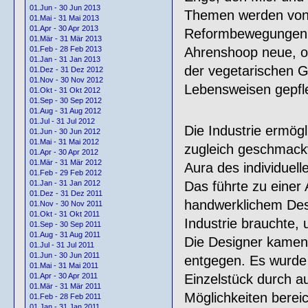
01.Jun - 30 Jun 2013
Themen werden von 
01.Mai - 31 Mai 2013
01.Apr - 30 Apr 2013
Reformbewegungen. 
01.Mär - 31 Mär 2013
Ahrenshoop neue, of
01.Feb - 28 Feb 2013
01.Jan - 31 Jan 2013
der vegetarischen G
01.Dez - 31 Dez 2012
01.Nov - 30 Nov 2012
Lebensweisen gepfl
01.Okt - 31 Okt 2012
01.Sep - 30 Sep 2012
01.Aug - 31 Aug 2012
01.Jul - 31 Jul 2012
Die Industrie ermög
01.Jun - 30 Jun 2012
01.Mai - 31 Mai 2012
zugleich geschmackv
01.Apr - 30 Apr 2012
01.Mär - 31 Mär 2012
Aura des individuel
01.Feb - 29 Feb 2012
Das führte zu eine
01.Jan - 31 Jan 2012
01.Dez - 31 Dez 2011
handwerklichem Desi
01.Nov - 30 Nov 2011
01.Okt - 31 Okt 2011
Industrie brauchte, 
01.Sep - 30 Sep 2011
01.Aug - 31 Aug 2011
Die Designer kame
01.Jul - 31 Jul 2011
01.Jun - 30 Jun 2011
entgegen. Es wurde i
01.Mai - 31 Mai 2011
Einzelstück durch 
01.Apr - 30 Apr 2011
01.Mär - 31 Mär 2011
Möglichkeiten berei
01.Feb - 28 Feb 2011
01.Jan - 31 Jan 2011