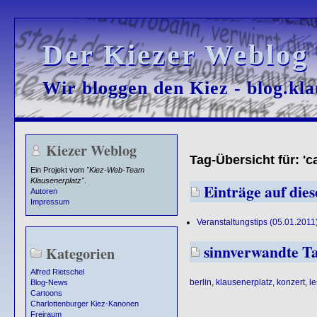
Der Kiezer Weblog
Der Kiezer Weblog
Wir bloggen den Kiez - blog.kla
Wir bloggen den Kiez - blog.kla
Kiezer Weblog
Tag-Übersicht für: 'c
Ein Projekt vom
"Kiez-Web-Team
Klausenerplatz"
.
Einträge auf dies
Autoren
Impressum
Veranstaltungstips (05.01.2011
sinnverwandte T
Kategorien
Alfred Rietschel
berlin
,
klausenerplatz
,
konzert
,
l
Blog-News
Cartoons
Charlottenburger Kiez-Kanonen
Freiraum