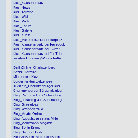
Kiez_Klausenerplatz
Kiez_News
Kiez_Termine
Kiez_Wiki
Kiez_Radio
Kiez_Forum
Kiez_Galerie
Kiez_Kunst
Kiez_Mieterbeirat Klausenerplatz
Kiez_Klausenerplatz bei Facebook
Kiez_Klausenerplatz bei Twitter
Kiez_Klausenerplatz bei YouTube
Initiative Horstweg/Wundtstraße
BerlinOnline_Charlottenburg
Bezirk_Termine
Mierendorff-Kiez
Bürger für den Lietzensee
Auch ein_Charlottenburger Kiez
Charlottenburger Bürgerinitiativen
Blog_Rote Insel aus Schöneberg
Blog_potseblog aus Schöneberg
Blog_Graefekiez
Blog_Wrangelstraße
Blog_Moabit Online
Blog_Auguststrasse aus Mitte
Blog_Modersohn-Magazin
Blog_Berlin Street
Blog_Notes of Berlin
Blog@inBerlin_Metropole Berlin