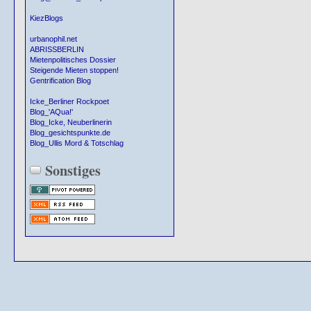
KiezBlogs
urbanophil.net
ABRISSBERLIN
Mietenpolitisches Dossier
Steigende Mieten stoppen!
Gentrification Blog
Icke_Berliner Rockpoet
Blog_'AQua!'
Blog_Icke, Neuberlinerin
Blog_gesichtspunkte.de
Blog_Ullis Mord & Totschlag
Sonstiges