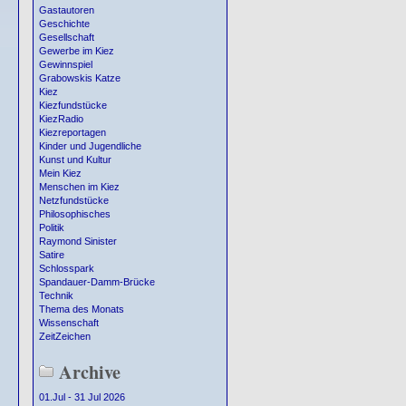
Gastautoren
Geschichte
Gesellschaft
Gewerbe im Kiez
Gewinnspiel
Grabowskis Katze
Kiez
Kiezfundstücke
KiezRadio
Kiezreportagen
Kinder und Jugendliche
Kunst und Kultur
Mein Kiez
Menschen im Kiez
Netzfundstücke
Philosophisches
Politik
Raymond Sinister
Satire
Schlosspark
Spandauer-Damm-Brücke
Technik
Thema des Monats
Wissenschaft
ZeitZeichen
Archive
01.Jul - 31 Jul 2026