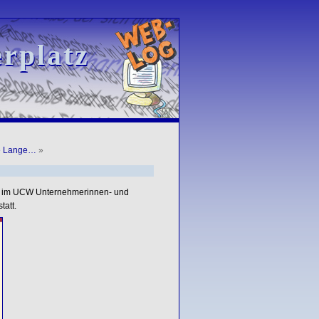
rplatz
rplatz
e Lange…
»
r im UCW Unternehmerinnen- und
tatt.