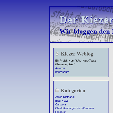
Der Kieze
Der Kieze
Wir bloggen den K
Wir bloggen den K
Kiezer Weblog
Ein Projekt vom
"Kiez-Web-Team
Klausenerplatz"
.
Autoren
Impressum
Kategorien
Alfred Rietschel
Blog-News
Cartoons
Charlottenburger Kiez-Kanonen
Freiraum