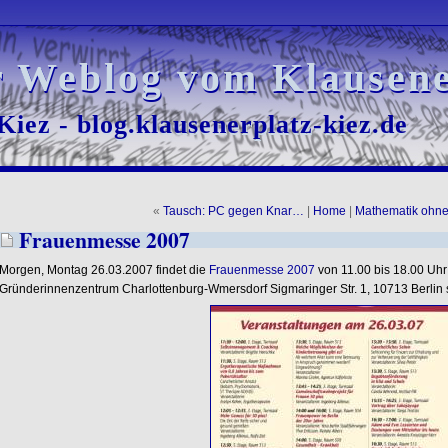
r Weblog vom Klausene
r Weblog vom Klausene
iez - blog.klausenerplatz-kiez.de
iez - blog.klausenerplatz-kiez.de
«
Tausch: PC gegen Knar…
|
Home
|
Mathematik ohn
Frauenmesse 2007
Morgen, Montag 26.03.2007 findet die
Frauenmesse 2007
von 11.00 bis 18.00 Uh
Gründerinnenzentrum Charlottenburg-Wmersdorf Sigmaringer Str. 1, 10713 Berlin s