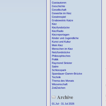
Gastautoren
Geschichte
Gesellschaft
Gewerbe im Kiez
Gewinnspiel
Grabowskis Katze
Kiez
Kiezfundstücke
KiezRadio
Kiezreportagen
Kinder und Jugendliche
Kunst und Kultur
Mein Kiez
Menschen im Kiez
Netzfundstücke
Philosophisches
Politik
Raymond Sinister
Satire
Schlosspark
Spandauer-Damm-Brücke
Technik
Thema des Monats
Wissenschaft
ZeitZeichen
Archive
01.Jul - 31 Jul 2026