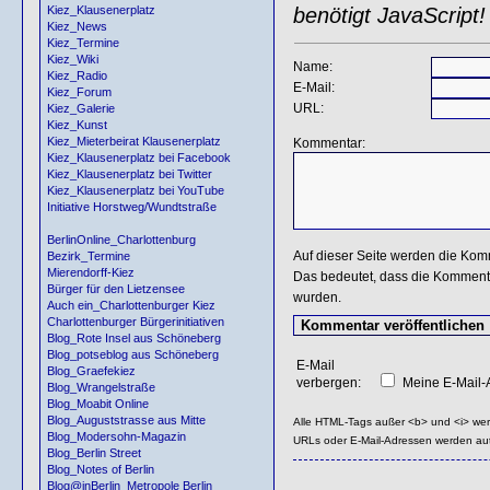
benötigt JavaScript!
Kiez_Klausenerplatz
Kiez_News
Kiez_Termine
Kiez_Wiki
Name:
Kiez_Radio
E-Mail:
Kiez_Forum
URL:
Kiez_Galerie
Kiez_Kunst
Kiez_Mieterbeirat Klausenerplatz
Kommentar:
Kiez_Klausenerplatz bei Facebook
Kiez_Klausenerplatz bei Twitter
Kiez_Klausenerplatz bei YouTube
Initiative Horstweg/Wundtstraße
BerlinOnline_Charlottenburg
Auf dieser Seite werden die Kom
Bezirk_Termine
Mierendorff-Kiez
Das bedeutet, dass die Kommentar
Bürger für den Lietzensee
wurden.
Auch ein_Charlottenburger Kiez
Charlottenburger Bürgerinitiativen
Blog_Rote Insel aus Schöneberg
Blog_potseblog aus Schöneberg
E-Mail
Blog_Graefekiez
verbergen:
Meine E-Mail-A
Blog_Wrangelstraße
Blog_Moabit Online
Blog_Auguststrasse aus Mitte
Alle HTML-Tags außer <b> und <i> we
Blog_Modersohn-Magazin
URLs oder E-Mail-Adressen werden au
Blog_Berlin Street
Blog_Notes of Berlin
Blog@inBerlin_Metropole Berlin