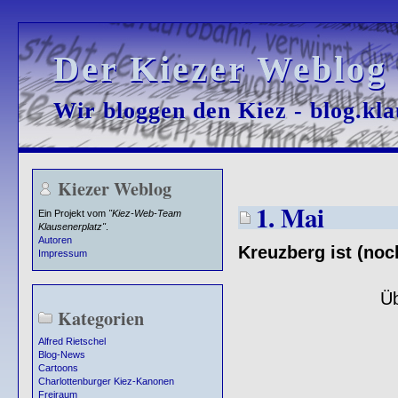
Der Kiezer Weblog
Der Kiezer Weblog
Wir bloggen den Kiez - blog.kla
Wir bloggen den Kiez - blog.kla
Kiezer Weblog
1. Mai
Ein Projekt vom
"Kiez-Web-Team
Klausenerplatz"
.
Autoren
Kreuzberg ist (noch
Impressum
Üb
Kategorien
Alfred Rietschel
Blog-News
Cartoons
Charlottenburger Kiez-Kanonen
Freiraum