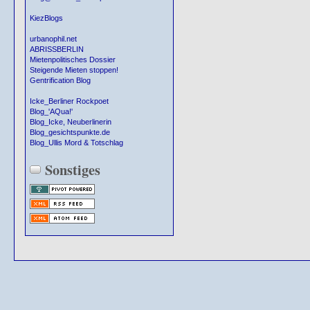
KiezBlogs
urbanophil.net
ABRISSBERLIN
Mietenpolitisches Dossier
Steigende Mieten stoppen!
Gentrification Blog
Icke_Berliner Rockpoet
Blog_'AQua!'
Blog_Icke, Neuberlinerin
Blog_gesichtspunkte.de
Blog_Ullis Mord & Totschlag
Sonstiges