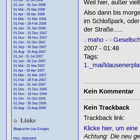
01.Jul - 31 Jul 2008
Weil hier, außer vie
01.Jun - 30 Jun 2008
01.Mai - 31 Mai 2008
Also dann bis morge
01.Apr - 30 Apr 2008
01.Mär - 31 Mär 2008
im Schloßpark, oder 
01.Feb - 29 Feb 2008
der Straße.....
01.Jan - 31 Jan 2008
01.Dez - 31 Dez 2007
01.Nov - 30 Nov 2007
maho
-
Gesellsch
01.Okt - 31 Okt 2007
2007 - 01:48
01.Sep - 30 Sep 2007
01.Aug - 31 Aug 2007
Tags:
01.Jul - 31 Jul 2007
01.Jun - 30 Jun 2007
1._mai
/
klausenerpla
01.Mai - 31 Mai 2007
01.Apr - 30 Apr 2007
01.Mär - 31 Mär 2007
01.Feb - 28 Feb 2007
01.Jan - 31 Jan 2007
01.Dez - 31 Dez 2006
Kein Kommentar
01.Nov - 30 Nov 2006
01.Okt - 31 Okt 2006
01.Sep - 30 Sep 2006
Kein Trackback
01.Aug - 31 Aug 2006
Trackback link:
Links
Klicke hier, um ein
Blogsuche (via Google)
Achtung: Die neu gen
Kiez_Netzwerk