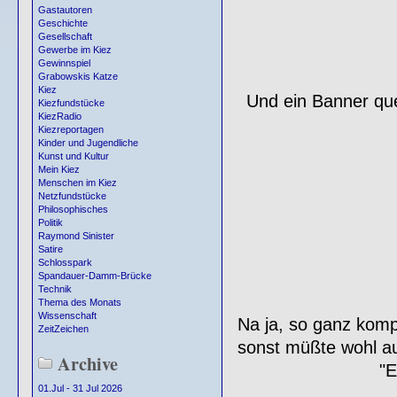
Gastautoren
Geschichte
Gesellschaft
Gewerbe im Kiez
Gewinnspiel
Grabowskis Katze
Kiez
Und ein Banner que
Kiezfundstücke
KiezRadio
Kiezreportagen
Kinder und Jugendliche
Kunst und Kultur
Mein Kiez
Menschen im Kiez
Netzfundstücke
Philosophisches
Politik
Raymond Sinister
Satire
Schlosspark
Spandauer-Damm-Brücke
Technik
Thema des Monats
Wissenschaft
Na ja, so ganz komp
ZeitZeichen
sonst müßte wohl a
Archive
"E
01.Jul - 31 Jul 2026