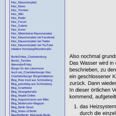
Kiez_Klausenerplatz
Kiez_News
Kiez_Termine
Kiez_Wiki
Kiez_Radio
Kiez_Forum
Kiez_Galerie
Kiez_Kunst
Kiez_Mieterbeirat Klausenerplatz
Kiez_Klausenerplatz bei Facebook
Kiez_Klausenerplatz bei Twitter
Kiez_Klausenerplatz bei YouTube
Initiative Horstweg/Wundtstraße
Also nochmal grunds
BerlinOnline_Charlottenburg
Bezirk_Termine
Das Wasser wird in 
Mierendorff-Kiez
beschrieben, zu den
Bürger für den Lietzensee
Auch ein_Charlottenburger Kiez
ein geschlossener K
Charlottenburger Bürgerinitiativen
Blog_Rote Insel aus Schöneberg
zurück. Dann wieder
Blog_potseblog aus Schöneberg
Blog_Graefekiez
In dieser örtlichen 
Blog_Wrangelstraße
kommend, aufgeteilt
Blog_Moabit Online
Blog_Auguststrasse aus Mitte
Blog_Modersohn-Magazin
das Heizsystem 
Blog_Berlin Street
Blog_Notes of Berlin
durch die einze
Blog@inBerlin_Metropole Berlin