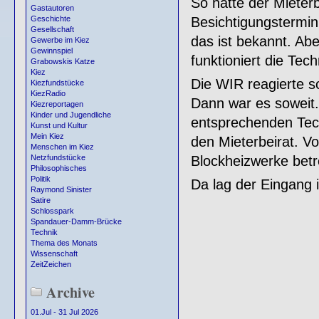
So hatte der Mieter
Gastautoren
Besichtigungstermin
Geschichte
Gesellschaft
das ist bekannt. Abe
Gewerbe im Kiez
Gewinnspiel
funktioniert die Tech
Grabowskis Katze
Kiez
Die WIR reagierte so
Kiezfundstücke
KiezRadio
Dann war es soweit.
Kiezreportagen
Kinder und Jugendliche
entsprechenden Tech
Kunst und Kultur
Mein Kiez
den Mieterbeirat. V
Menschen im Kiez
Blockheizwerke bet
Netzfundstücke
Philosophisches
Politik
Da lag der Eingang i
Raymond Sinister
Satire
Schlosspark
Spandauer-Damm-Brücke
Technik
Thema des Monats
Wissenschaft
ZeitZeichen
Archive
01.Jul - 31 Jul 2026