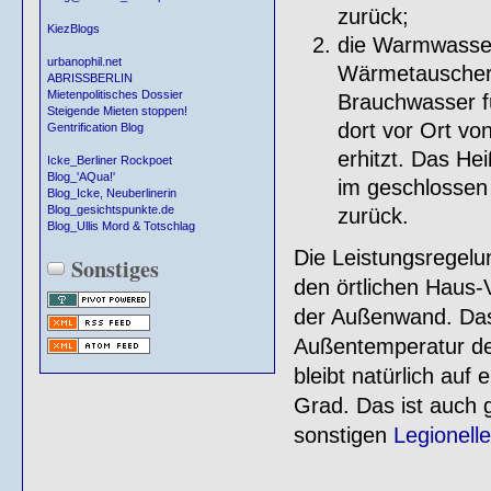
zurück;
KiezBlogs
die Warmwasser
urbanophil.net
Wärmetauscher u
ABRISSBERLIN
Mietenpolitisches Dossier
Brauchwasser f
Steigende Mieten stoppen!
dort vor Ort 
Gentrification Blog
erhitzt. Das He
Icke_Berliner Rockpoet
Blog_'AQua!'
im geschlossen 
Blog_Icke, Neuberlinerin
Blog_gesichtspunkte.de
zurück.
Blog_Ullis Mord & Totschlag
Die Leistungsregelu
Sonstiges
den örtlichen Haus-V
der Außenwand. Das
Außentemperatur de
bleibt natürlich auf
Grad. Das ist auch 
sonstigen
Legionell