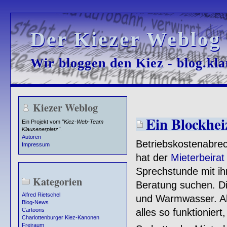
Der Kiezer Weblog
Der Kiezer Weblog
Wir bloggen den Kiez - blog.kla
Wir bloggen den Kiez - blog.kla
Kiezer Weblog
Ein Blockhei
Ein Projekt vom
"Kiez-Web-Team
Klausenerplatz"
.
Autoren
Betriebskostenabrec
Impressum
hat der
Mieterbeirat
Sprechstunde mit i
Kategorien
Beratung suchen. Di
Alfred Rietschel
und Warmwasser. Al
Blog-News
alles so funktioniert
Cartoons
Charlottenburger Kiez-Kanonen
Freiraum