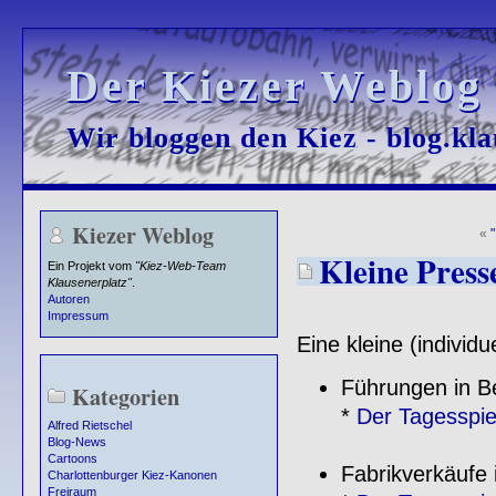
Der Kiezer Weblog
Der Kiezer Weblog
Wir bloggen den Kiez - blog.kla
Wir bloggen den Kiez - blog.kla
Kiezer Weblog
«
Kleine Press
Ein Projekt vom
"Kiez-Web-Team
Klausenerplatz"
.
Autoren
Impressum
Eine kleine (individ
Führungen in Be
Kategorien
*
Der Tagesspi
Alfred Rietschel
Blog-News
Cartoons
Fabrikverkäufe 
Charlottenburger Kiez-Kanonen
Freiraum