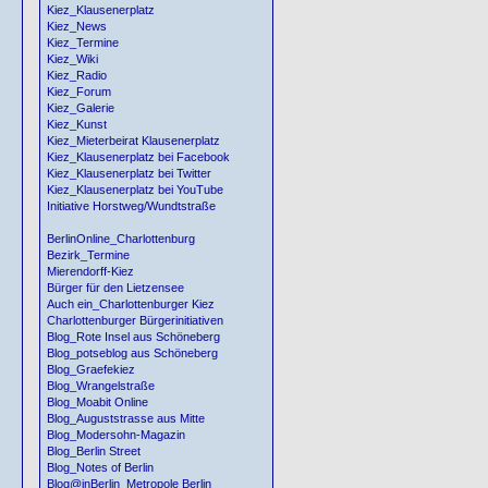
Kiez_Klausenerplatz
Kiez_News
Kiez_Termine
Kiez_Wiki
Kiez_Radio
Kiez_Forum
Kiez_Galerie
Kiez_Kunst
Kiez_Mieterbeirat Klausenerplatz
Kiez_Klausenerplatz bei Facebook
Kiez_Klausenerplatz bei Twitter
Kiez_Klausenerplatz bei YouTube
Initiative Horstweg/Wundtstraße
BerlinOnline_Charlottenburg
Bezirk_Termine
Mierendorff-Kiez
Bürger für den Lietzensee
Auch ein_Charlottenburger Kiez
Charlottenburger Bürgerinitiativen
Blog_Rote Insel aus Schöneberg
Blog_potseblog aus Schöneberg
Blog_Graefekiez
Blog_Wrangelstraße
Blog_Moabit Online
Blog_Auguststrasse aus Mitte
Blog_Modersohn-Magazin
Blog_Berlin Street
Blog_Notes of Berlin
Blog@inBerlin_Metropole Berlin