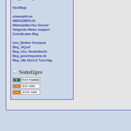
KiezBlogs
urbanophil.net
ABRISSBERLIN
Mietenpolitisches Dossier
Steigende Mieten stoppen!
Gentrification Blog
Icke_Berliner Rockpoet
Blog_'AQua!'
Blog_Icke, Neuberlinerin
Blog_gesichtspunkte.de
Blog_Ullis Mord & Totschlag
Sonstiges