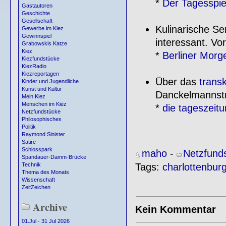
*
Der Tagesspi
Gastautoren
Geschichte
Gesellschaft
Kulinarische Se
Gewerbe im Kiez
Gewinnspiel
interessant. Vor
Grabowskis Katze
Kiez
*
Berliner Morg
Kiezfundstücke
KiezRadio
Kiezreportagen
Über das
transk
Kinder und Jugendliche
Kunst und Kultur
Danckelmannstr
Mein Kiez
Menschen im Kiez
*
die tageszeitu
Netzfundstücke
Philosophisches
Politik
Raymond Sinister
Satire
Schlosspark
maho
-
Netzfund
Spandauer-Damm-Brücke
Tags:
charlottenbur
Technik
Thema des Monats
Wissenschaft
ZeitZeichen
Archive
Kein Kommentar
01.Jul - 31 Jul 2026