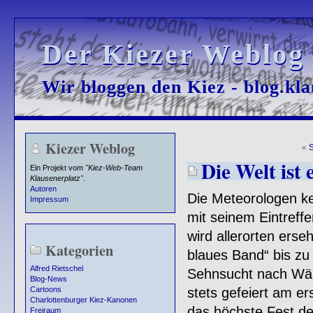
Der Kiezer Weblog
Der Kiezer Weblog
Wir bloggen den Kiez - blog.kla
Wir bloggen den Kiez - blog.kla
Kiezer Weblog
«
Die Welt ist 
Ein Projekt vom
"Kiez-Web-Team
Klausenerplatz"
.
Autoren
Die Meteorologen ke
Impressum
mit seinem Eintreff
wird allerorten erseh
Kategorien
blaues Band“ bis zu 
Alfred Rietschel
Sehnsucht nach Wärm
Blog-News
stets gefeiert am er
Cartoons
Charlottenburger Kiez-Kanonen
das höchste Fest de
Freiraum