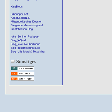
KiezBlogs
urbanophil.net
ABRISSBERLIN
Mietenpolitisches Dossier
Steigende Mieten stoppen!
Gentrification Blog
Icke_Berliner Rockpoet
Blog_'AQua!'
Blog_Icke, Neuberlinerin
Blog_gesichtspunkte.de
Blog_Ullis Mord & Totschlag
Sonstiges