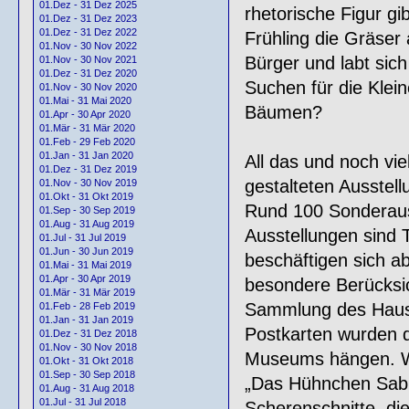
01.Dez - 31 Dez 2025
rhetorische Figur g
01.Dez - 31 Dez 2023
01.Dez - 31 Dez 2022
Frühling die Gräser
01.Nov - 30 Nov 2022
Bürger und labt sic
01.Nov - 30 Nov 2021
01.Dez - 31 Dez 2020
Suchen für die Klei
01.Nov - 30 Nov 2020
01.Mai - 31 Mai 2020
Bäumen?
01.Apr - 30 Apr 2020
01.Mär - 31 Mär 2020
01.Feb - 29 Feb 2020
01.Jan - 31 Jan 2020
All das und noch vie
01.Dez - 31 Dez 2019
gestalteten Ausste
01.Nov - 30 Nov 2019
01.Okt - 31 Okt 2019
Rund 100 Sonderauss
01.Sep - 30 Sep 2019
01.Aug - 31 Aug 2019
Ausstellungen sind
01.Jul - 31 Jul 2019
01.Jun - 30 Jun 2019
beschäftigen sich ab
01.Mai - 31 Mai 2019
01.Apr - 30 Apr 2019
besondere Berücksic
01.Mär - 31 Mär 2019
Sammlung des Hause
01.Feb - 28 Feb 2019
01.Jan - 31 Jan 2019
Postkarten wurden d
01.Dez - 31 Dez 2018
01.Nov - 30 Nov 2018
Museums hängen. Wa
01.Okt - 31 Okt 2018
01.Sep - 30 Sep 2018
„Das Hühnchen Sabi
01.Aug - 31 Aug 2018
01.Jul - 31 Jul 2018
Scherenschnitte, d