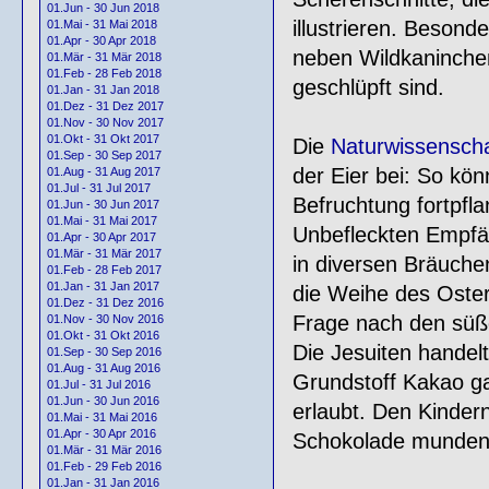
01.Jun - 30 Jun 2018
illustrieren. Besond
01.Mai - 31 Mai 2018
01.Apr - 30 Apr 2018
neben Wildkaninche
01.Mär - 31 Mär 2018
01.Feb - 28 Feb 2018
geschlüpft sind.
01.Jan - 31 Jan 2018
01.Dez - 31 Dez 2017
01.Nov - 30 Nov 2017
01.Okt - 31 Okt 2017
Die
Naturwissensch
01.Sep - 30 Sep 2017
der Eier bei: So k
01.Aug - 31 Aug 2017
01.Jul - 31 Jul 2017
Befruchtung fortpfla
01.Jun - 30 Jun 2017
01.Mai - 31 Mai 2017
Unbefleckten Empfä
01.Apr - 30 Apr 2017
01.Mär - 31 Mär 2017
in diversen Bräuche
01.Feb - 28 Feb 2017
01.Jan - 31 Jan 2017
die Weihe des Oster
01.Dez - 31 Dez 2016
Frage nach den süße
01.Nov - 30 Nov 2016
01.Okt - 31 Okt 2016
Die Jesuiten handel
01.Sep - 30 Sep 2016
01.Aug - 31 Aug 2016
Grundstoff Kakao gal
01.Jul - 31 Jul 2016
01.Jun - 30 Jun 2016
erlaubt. Den Kinder
01.Mai - 31 Mai 2016
01.Apr - 30 Apr 2016
Schokolade munden.
01.Mär - 31 Mär 2016
01.Feb - 29 Feb 2016
01.Jan - 31 Jan 2016