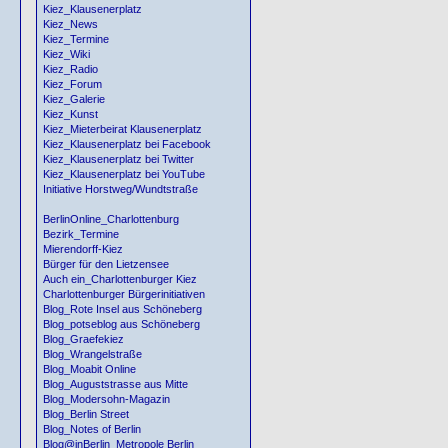
Kiez_Klausenerplatz
Kiez_News
Kiez_Termine
Kiez_Wiki
Kiez_Radio
Kiez_Forum
Kiez_Galerie
Kiez_Kunst
Kiez_Mieterbeirat Klausenerplatz
Kiez_Klausenerplatz bei Facebook
Kiez_Klausenerplatz bei Twitter
Kiez_Klausenerplatz bei YouTube
Initiative Horstweg/Wundtstraße
BerlinOnline_Charlottenburg
Bezirk_Termine
Mierendorff-Kiez
Bürger für den Lietzensee
Auch ein_Charlottenburger Kiez
Charlottenburger Bürgerinitiativen
Blog_Rote Insel aus Schöneberg
Blog_potseblog aus Schöneberg
Blog_Graefekiez
Blog_Wrangelstraße
Blog_Moabit Online
Blog_Auguststrasse aus Mitte
Blog_Modersohn-Magazin
Blog_Berlin Street
Blog_Notes of Berlin
Blog@inBerlin_Metropole Berlin