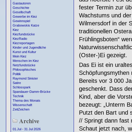
Gastautoren
fester Termin zur ü
Geschichte
Gesellschaft
Wachstums und der 
Gewerbe im Kiez
Gewinnspiel
Wilmersdorf in der 
Grabowskis Katze
traditionellen Oster
Kiez
Kiezfundstücke
Frühlingsboten“ wer
KiezRadio
Kiezreportagen
Naturwissenschaftl
Kinder und Jugendliche
Kunst und Kultur
(Oster-)Ei gezeigt.
Mein Kiez
Menschen im Kiez
Das Ei ist ein uralte
Netzfundstücke
Philosophisches
Schöpfungsmythen ra
Politik
Raymond Sinister
Bereits vor 3 000 J
Satire
geschenkt. Dass der 
Schlosspark
Spandauer-Damm-Brücke
Kind, aber die Vorst
Technik
Thema des Monats
bezeugt: „Unterm Bau
Wissenschaft
ZeitZeichen
Putzt den Bart und 
Archive
// Springt dann fast 
Schaut jetzt nach, w
01.Jul - 31 Jul 2026