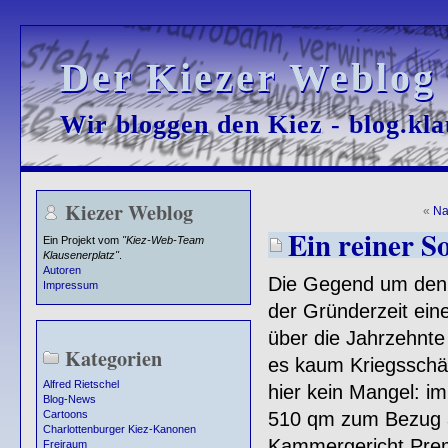
Der Kiezer Weblog
Der Kiezer Weblog
Wir bloggen den Kiez - blog.kla
Wir bloggen den Kiez - blog.kla
Kiezer Weblog
«
Na
Ein reiner So
Ein Projekt vom
"Kiez-Web-Team
Klausenerplatz"
.
Autoren
Die Gegend um den L
Impressum
der Gründerzeit eine
über die Jahrzehnte 
Kategorien
es kaum Kriegsschä
Alfred Rietschel
hier kein Mangel: i
Blog-News
510 qm zum Bezug a
Cartoons
Charlottenburger Kiez-Kanonen
Kammergericht Prem
Freiraum