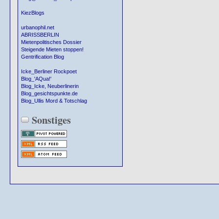
KiezBlogs
urbanophil.net
ABRISSBERLIN
Mietenpolitisches Dossier
Steigende Mieten stoppen!
Gentrification Blog
Icke_Berliner Rockpoet
Blog_'AQua!'
Blog_Icke, Neuberlinerin
Blog_gesichtspunkte.de
Blog_Ullis Mord & Totschlag
Sonstiges