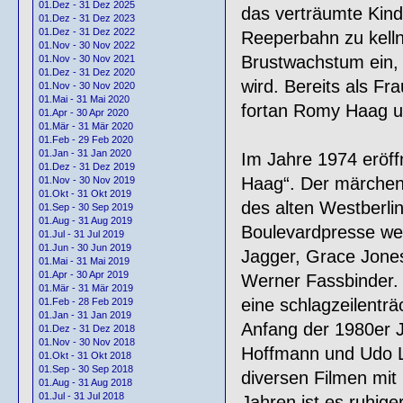
01.Dez - 31 Dez 2025
das verträumte Kind
01.Dez - 31 Dez 2023
01.Dez - 31 Dez 2022
Reeperbahn zu kellne
01.Nov - 30 Nov 2022
Brustwachstum ein,
01.Nov - 30 Nov 2021
01.Dez - 31 Dez 2020
wird. Bereits als F
01.Nov - 30 Nov 2020
01.Mai - 31 Mai 2020
fortan Romy Haag un
01.Apr - 30 Apr 2020
01.Mär - 31 Mär 2020
01.Feb - 29 Feb 2020
01.Jan - 31 Jan 2020
Im Jahre 1974 eröff
01.Dez - 31 Dez 2019
Haag“. Der märchen
01.Nov - 30 Nov 2019
01.Okt - 31 Okt 2019
des alten Westberli
01.Sep - 30 Sep 2019
01.Aug - 31 Aug 2019
Boulevardpresse we
01.Jul - 31 Jul 2019
01.Jun - 30 Jun 2019
Jagger, Grace Jone
01.Mai - 31 Mai 2019
01.Apr - 30 Apr 2019
Werner Fassbinder. 
01.Mär - 31 Mär 2019
eine schlagzeilenträ
01.Feb - 28 Feb 2019
01.Jan - 31 Jan 2019
Anfang der 1980er Ja
01.Dez - 31 Dez 2018
01.Nov - 30 Nov 2018
Hoffmann und Udo Lin
01.Okt - 31 Okt 2018
01.Sep - 30 Sep 2018
diversen Filmen mit
01.Aug - 31 Aug 2018
01.Jul - 31 Jul 2018
Jahren ist es ruhig