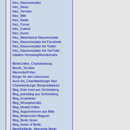
Kiez_Klausenerplatz
Kiez_News
Kiez_Termine
Kiez_Wiki
Kiez_Radio
Kiez_Forum
Kiez_Galerie
Kiez_Kunst
Kiez_Mieterbeirat Klausenerplatz
Kiez_Klausenerplatz bei Facebook
Kiez_Klausenerplatz bei Twitter
Kiez_Klausenerplatz bei YouTube
Initiative Horstweg/Wundtstraße
BerlinOnline_Charlottenburg
Bezirk_Termine
Mierendorff-Kiez
Bürger für den Lietzensee
Auch ein_Charlottenburger Kiez
Charlottenburger Bürgerinitiativen
Blog_Rote Insel aus Schöneberg
Blog_potseblog aus Schöneberg
Blog_Graefekiez
Blog_Wrangelstraße
Blog_Moabit Online
Blog_Auguststrasse aus Mitte
Blog_Modersohn-Magazin
Blog_Berlin Street
Blog_Notes of Berlin
Blog@inBerlin_Metropole Berlin