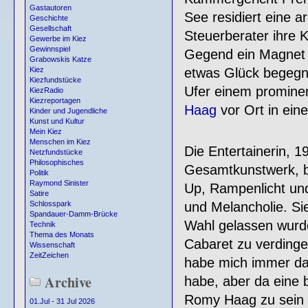
Gastautoren
See residiert eine a
Geschichte
Gesellschaft
Steuerberater ihre K
Gewerbe im Kiez
Gewinnspiel
Gegend ein Magnet a
Grabowskis Katze
etwas Glück begegn
Kiez
Kiezfundstücke
Ufer einem promine
KiezRadio
Kiezreportagen
Haag
vor Ort in eine
Kinder und Jugendliche
Kunst und Kultur
Mein Kiez
Menschen im Kiez
Die Entertainerin, 
Netzfundstücke
Philosophisches
Gesamtkunstwerk, 
Politik
Raymond Sinister
Up, Rampenlicht un
Satire
und Melancholie. Sie
Schlosspark
Spandauer-Damm-Brücke
Wahl gelassen wurde,
Technik
Thema des Monats
Cabaret zu verdinge
Wissenschaft
ZeitZeichen
habe mich immer dar
Archive
habe, aber da eine b
Romy Haag zu sein i
01.Jul - 31 Jul 2026