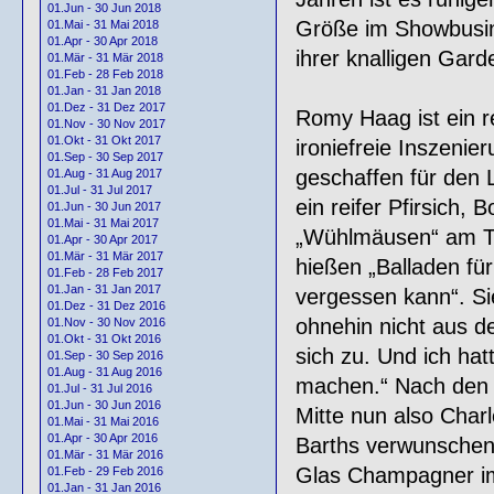
01.Jun - 30 Jun 2018
Größe im Showbusin
01.Mai - 31 Mai 2018
01.Apr - 30 Apr 2018
ihrer knalligen Gar
01.Mär - 31 Mär 2018
01.Feb - 28 Feb 2018
01.Jan - 31 Jan 2018
01.Dez - 31 Dez 2017
Romy Haag ist ein re
01.Nov - 30 Nov 2017
01.Okt - 31 Okt 2017
ironiefreie Inszenie
01.Sep - 30 Sep 2017
geschaffen für den L
01.Aug - 31 Aug 2017
01.Jul - 31 Jul 2017
ein reifer Pfirsich, 
01.Jun - 30 Jun 2017
01.Mai - 31 Mai 2017
„Wühlmäusen“ am Th
01.Apr - 30 Apr 2017
01.Mär - 31 Mär 2017
hießen „Balladen für
01.Feb - 28 Feb 2017
01.Jan - 31 Jan 2017
vergessen kann“. Si
01.Dez - 31 Dez 2016
ohnehin nicht aus d
01.Nov - 30 Nov 2016
01.Okt - 31 Okt 2016
sich zu. Und ich hat
01.Sep - 30 Sep 2016
01.Aug - 31 Aug 2016
machen.“ Nach den 
01.Jul - 31 Jul 2016
01.Jun - 30 Jun 2016
Mitte nun also Charl
01.Mai - 31 Mai 2016
01.Apr - 30 Apr 2016
Barths verwunschen
01.Mär - 31 Mär 2016
Glas Champagner im
01.Feb - 29 Feb 2016
01.Jan - 31 Jan 2016