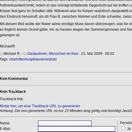
Aufmerksamkeit lenkt, indem er das schrägt einfallende Gegenlicht auf sie treffen
Körper fast ganz im Schatten läßt. Während also ihr Körper realistisch dargestellt 
den Eindruck hervorruft, als ob Frau B. zwischen Himmel und Erde schwebe, zwisc
Mit diesem Bild wollte der Maler seine einstige Muse davon überzeugen, was für e
es folglich keinen Grund gäbe, ihn zu hassen wegen der Sommersprossen und Natu
gelungen ist.
MichaelR
Michael R.
-
Gastautoren
,
Menschen im Kiez
- 21. Mai 2009 - 00:02
Tags:
charlottenburg
/
klausenerplatz
Kein Kommentar
Kein Trackback
Trackback link:
Klicke hier, um eine Trackback-URL zu generieren
Achtung: Die neu generierte URL ist nur 15 Minuten lang gültig und benötigt JavaSc
Persönl
Name:
E-Mail:
Ja