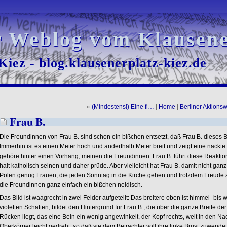
r Weblog vom Klausene
r Weblog vom Klausene
iez - blog.klausenerplatz-kiez.de
iez - blog.klausenerplatz-kiez.de
«
(Mindestens!) Eine fi…
|
Home
|
Berliner Aktions
Frau B.
Die Freundinnen von Frau B. sind schon ein bißchen entsetzt, daß Frau B. dieses B
Immerhin ist es einen Meter hoch und anderthalb Meter breit und zeigt eine nackte 
gehöre hinter einen Vorhang, meinen die Freundinnen. Frau B. führt diese Reaktio
halt katholisch seinen und daher prüde. Aber vielleicht hat Frau B. damit nicht gan
Polen genug Frauen, die jeden Sonntag in die Kirche gehen und trotzdem Freude a
die Freundinnen ganz einfach ein bißchen neidisch.
Das Bild ist waagrecht in zwei Felder aufgeteilt: Das breitere oben ist himmel- bis 
violetten Schatten, bildet den Hintergrund für Frau B., die über die ganze Breite 
Rücken liegt, das eine Bein ein wenig angewinkelt, der Kopf rechts, weit in den Nac
Oberkörper leicht gedreht, so daß sie dem Betrachter voll ihre linke Brust zuwendet