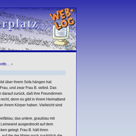
rplatz
rplatz
wettb…
»
ild über ihrem Sofa hängen hat.
Frau, und zwar Frau B. selbst. Das
n darauf zurück, daß ihre Freundinnen
z recht, denn es gibt in ihrem Heimatland
n ihrem Körper haben. Vielleicht sind
weißblau; das untere, graublau mit
der Leinwand ausgestreckt auf dem
ken gelegt. Frau B. hält ihren
, auf die der Maler noch zusätzlich die