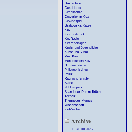
Gastautoren
Geschichte
Gesellschaft
Gewerbe im Kiez
Gewinnspiel
Grabowskis Katze
Kiez
Kiezfundstücke
KiezRadio
Kiezreportagen
Kinder und Jugendliche
Kunst und Kultur
Mein Kiez
Menschen im Kiez
Netzfundstücke
Philosophisches
Politik
Raymond Sinister
Satire
Schlosspark
Spandauer-Damm-Brücke
Technik
Thema des Monats
Wissenschaft
ZeitZeichen
Archive
01.Jul - 31 Jul 2026