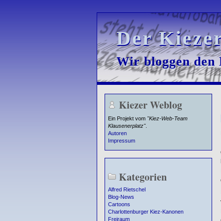
Der Kieze
Der Kieze
Wir bloggen den K
Wir bloggen den K
Kiezer Weblog
Ein Projekt vom
"Kiez-Web-Team
Klausenerplatz"
.
Autoren
Impressum
Kategorien
Alfred Rietschel
Blog-News
Cartoons
Charlottenburger Kiez-Kanonen
Freiraum