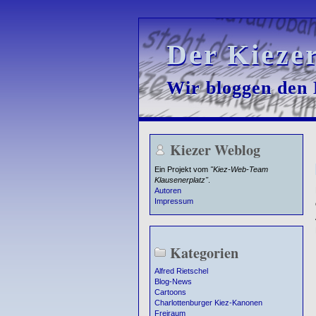
Der Kieze
Der Kieze
Wir bloggen den K
Wir bloggen den K
Kiezer Weblog
Ein Projekt vom
"Kiez-Web-Team
Klausenerplatz"
.
Autoren
Impressum
Kategorien
Alfred Rietschel
Blog-News
Cartoons
Charlottenburger Kiez-Kanonen
Freiraum