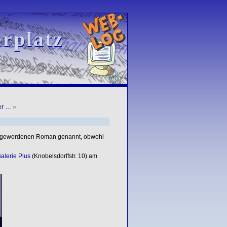
rplatz
rplatz
er …
»
mt gewordenen Roman genannt, obwohl
alerie Plus
(Knobelsdorffstr. 10) am