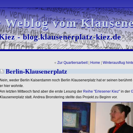
r Weblog vom Klausene
r Weblog vom Klausene
iez - blog.klausenerplatz-kiez.de
iez - blog.klausenerplatz-kiez.de
«
Zur Quartiersarbeit
|
Home
|
Winterausflug hint
Berlin-Klausenerplatz
Nein, weder Berlin Kaiserdamm noch Berlin Klausenerplatz hat er seinen berüh
er hier wohnte.
Am letzten Mittwoch fand aber die erste Lesung der
Reihe "Erlesener Kiez"
in der
G
Klausenerplatz statt. Andrea Bronstering stellte das Projekt zu Beginn vor.