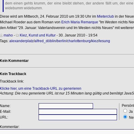
dem einen gehts krumm, der eine bleibt stehen, der andere fällt um, der eine 
widebumm widebumm.
Diese wird am Mittwoch, 24. Februar 2010 um 19:30 Uhr im
Mieterclub
in der Neuen
Michael Roeder aus dem Roman von
Erich Maria Remarque
"Im Westen nichts Ne
den Artikel "29. Januar: Vaterlandsverein und Im Westen nichts Neues" mit weiter
maho
-
Kiez
,
Kunst und Kultur
- 30. Januar 2010 - 19:54
Tags:
alexanderplatz
/
alfred_döblin
/
berlin
/
charlottenburg
/
kiez
/
lesung
Kein Kommentar
Kein Trackback
Trackback link:
Klicke hier, um eine Trackback-URL zu generieren
Achtung: Die neu generierte URL ist nur 15 Minuten lang gültig und benötigt JavaSc
Persönl
Name:
E-Mail:
Ja
URL:
Ne
Kommentar: