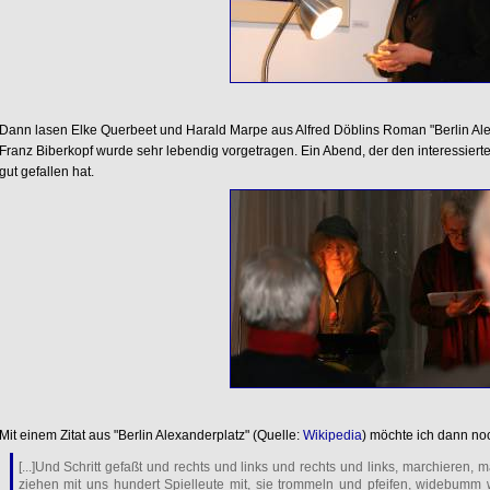
Dann lasen Elke Querbeet und Harald Marpe aus Alfred Döblins Roman "Berlin Ale
Franz Biberkopf wurde sehr lebendig vorgetragen. Ein Abend, der den interessiert
gut gefallen hat.
Mit einem Zitat aus "Berlin Alexanderplatz" (Quelle:
Wikipedia
) möchte ich dann no
[...]Und Schritt gefaßt und rechts und links und rechts und links, marchieren, 
ziehen mit uns hundert Spielleute mit, sie trommeln und pfeifen, widebum