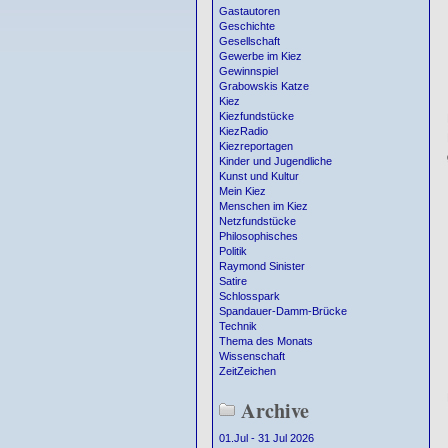
Gastautoren
Geschichte
Gesellschaft
Gewerbe im Kiez
Gewinnspiel
Grabowskis Katze
Kiez
Kiezfundstücke
KiezRadio
Kiezreportagen
Kinder und Jugendliche
Kunst und Kultur
Mein Kiez
Menschen im Kiez
Netzfundstücke
Philosophisches
Politik
Raymond Sinister
Satire
Schlosspark
Spandauer-Damm-Brücke
Technik
Thema des Monats
Wissenschaft
ZeitZeichen
Archive
01.Jul - 31 Jul 2026