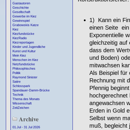
Gastautoren
Geschichte
Gesellschaft
Gewerbe im Kiez
1) Kann ein Fi
Gewinnspiel
Grabowskis Katze
einen Seite ein
Kiez
Exponentielle w
Kiezfundstücke
KiezRadio
gleichzeitig au
Kiezreportagen
Kinder und Jugendliche
dass dem Wertv
Kunst und Kultur
Mein Kiez
und Boden) ode
Menschen im Kiez
mitwachsen ka
Netzfundstücke
Philosophisches
Als Beispiel fü
Politik
Raymond Sinister
Rechnung mit d
Satire
Schlosspark
Pfennig beginnt
Spandauer-Damm-Brücke
hochgerechnet 
Technik
Thema des Monats
angewachsen wä
Wissenschaft
ZeitZeichen
Erden in Gold e
Archive
Selbst wenn man
muß, begleicht 
01.Jul - 31 Jul 2026