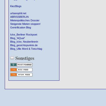
KiezBlogs
urbanophil.net
ABRISSBERLIN
Mietenpolitisches Dossier
Steigende Mieten stoppen!
Gentrification Blog
Icke_Berliner Rockpoet
Blog_'AQua!'
Blog_Icke, Neuberlinerin
Blog_gesichtspunkte.de
Blog_Ullis Mord & Totschlag
Sonstiges