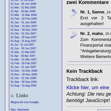
01.Jul - 31 Jul 2008
zwei Kommentare
01.Jun - 30 Jun 2008
01.Mai - 31 Mai 2008
Nr. 1, Sanne
,
01.Apr - 30 Apr 2008
24
01.Mär - 31 Mär 2008
Erst vor 3 T
01.Feb - 29 Feb 2008
01.Jan - 31 Jan 2008
ausgehalten!
01.Dez - 31 Dez 2007
01.Nov - 30 Nov 2007
Nr. 2, maho
,
25.
01.Okt - 31 Okt 2007
01.Sep - 30 Sep 2007
Zum Kommenta
01.Aug - 31 Aug 2007
Finanzportal st
01.Jul - 31 Jul 2007
01.Jun - 30 Jun 2007
“Anlageberatung”
01.Mai - 31 Mai 2007
Weitere Bemerku
01.Apr - 30 Apr 2007
01.Mär - 31 Mär 2007
01.Feb - 28 Feb 2007
01.Jan - 31 Jan 2007
Kein Trackback
01.Dez - 31 Dez 2006
01.Nov - 30 Nov 2006
Trackback link:
01.Okt - 31 Okt 2006
01.Sep - 30 Sep 2006
01.Aug - 31 Aug 2006
Klicke hier, um ein
Achtung: Die neu gen
Links
benötigt JavaScript!
Blogsuche (via Google)
Kiez_Netzwerk