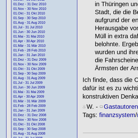
in Thüringen un
01.Dez - 31 Dez 2010
01.Nov - 30 Nov 2010
Stadt, die die 
01.Okt - 31 Okt 2010
01.Sep - 30 Sep 2010
aufgrund der e
01.Aug - 31 Aug 2010
Herausgabe von
01.Jul - 31 Jul 2010
01.Jun - 30 Jun 2010
Müll in extra d
01.Mai - 31 Mai 2010
01.Apr - 30 Apr 2010
belohnte. Erge
01.Mär - 31 Mär 2010
01.Feb - 28 Feb 2010
wurden und ihre
01.Jan - 31 Jan 2010
die Fahrscheine
01.Dez - 31 Dez 2009
01.Nov - 30 Nov 2009
Ärmsten der Ar
01.Okt - 31 Okt 2009
01.Sep - 30 Sep 2009
01.Aug - 31 Aug 2009
Ich finde, dass die
01.Jul - 31 Jul 2009
dafür ist es zu wich
01.Jun - 30 Jun 2009
01.Mai - 31 Mai 2009
konstruktiven Denk
01.Apr - 30 Apr 2009
01.Mär - 31 Mär 2009
W.
-
Gastautoren
01.Feb - 28 Feb 2009
01.Jan - 31 Jan 2009
Tags:
finanzsystem
/
01.Dez - 31 Dez 2008
01.Nov - 30 Nov 2008
01.Okt - 31 Okt 2008
01.Sep - 30 Sep 2008
01.Aug - 31 Aug 2008