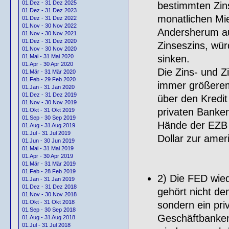
01.Dez - 31 Dez 2025
bestimmten Zinsa
01.Dez - 31 Dez 2023
monatlichen Mie
01.Dez - 31 Dez 2022
01.Nov - 30 Nov 2022
Andersherum au
01.Nov - 30 Nov 2021
01.Dez - 31 Dez 2020
Zinseszins, würd
01.Nov - 30 Nov 2020
sinken.
01.Mai - 31 Mai 2020
01.Apr - 30 Apr 2020
Die Zins- und Z
01.Mär - 31 Mär 2020
01.Feb - 29 Feb 2020
immer größere
01.Jan - 31 Jan 2020
01.Dez - 31 Dez 2019
über den Kredit
01.Nov - 30 Nov 2019
privaten Banken
01.Okt - 31 Okt 2019
01.Sep - 30 Sep 2019
Hände der EZB
01.Aug - 31 Aug 2019
01.Jul - 31 Jul 2019
Dollar zur amer
01.Jun - 30 Jun 2019
01.Mai - 31 Mai 2019
01.Apr - 30 Apr 2019
01.Mär - 31 Mär 2019
01.Feb - 28 Feb 2019
2) Die FED wie
01.Jan - 31 Jan 2019
01.Dez - 31 Dez 2018
gehört nicht dem
01.Nov - 30 Nov 2018
01.Okt - 31 Okt 2018
sondern ein pri
01.Sep - 30 Sep 2018
Geschäftbanken
01.Aug - 31 Aug 2018
01.Jul - 31 Jul 2018