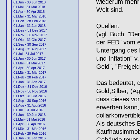
wiederum mehrhe
01.Jun - 30 Jun 2018
01.Mai - 31 Mai 2018
Welt sind.
01.Apr - 30 Apr 2018
01.Mär - 31 Mär 2018
01.Feb - 28 Feb 2018
Quellen:
01.Jan - 31 Jan 2018
01.Dez - 31 Dez 2017
(vgl. Buch: "Der
01.Nov - 30 Nov 2017
01.Okt - 31 Okt 2017
der FED" vom e
01.Sep - 30 Sep 2017
Untergang des D
01.Aug - 31 Aug 2017
01.Jul - 31 Jul 2017
und Inflation" 
01.Jun - 30 Jun 2017
01.Mai - 31 Mai 2017
Geld", "Freigeld
01.Apr - 30 Apr 2017
01.Mär - 31 Mär 2017
01.Feb - 28 Feb 2017
Das bedeutet, d
01.Jan - 31 Jan 2017
01.Dez - 31 Dez 2016
Gold,Silber, (Ag
01.Nov - 30 Nov 2016
01.Okt - 31 Okt 2016
dass dieses vo
01.Sep - 30 Sep 2016
01.Aug - 31 Aug 2016
erwerben kann,
01.Jul - 31 Jul 2016
dollarkonvertib
01.Jun - 30 Jun 2016
01.Mai - 31 Mai 2016
Als deutsches Be
01.Apr - 30 Apr 2016
01.Mär - 31 Mär 2016
Kaufhausimmobil
01.Feb - 29 Feb 2016
Gebäude teuer z
01.Jan - 31 Jan 2016