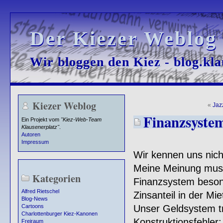
Der Kiezer Weblog
Der Kiezer Weblog
Wir bloggen den Kiez - blog.kla
Wir bloggen den Kiez - blog.kla
Kiezer Weblog
«
Jaz
Finanzsyste
Ein Projekt vom
"Kiez-Web-Team
Klausenerplatz"
.
Autoren
Impressum
Wir kennen uns nich
Meine Meinung muss 
Kategorien
Finanzsystem beso
Alfred Rietschel
Zinsanteil in der Mie
Blog-News
Unser Geldsystem tr
Cartoons
Charlottenburger Kiez-Kanonen
Konstruktionsfehler:
Freiraum