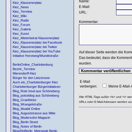
Name:
Kiez_Klausenerplatz
E-Mail:
Kiez_News
Kiez_Termine
URL:
Kiez_Wiki
Kiez_Radio
Kommentar:
Kiez_Forum
Kiez_Galerie
Kiez_Kunst
Kiez_Mieterbeirat Klausenerplatz
Kiez_Klausenerplatz bei Facebook
Kiez_Klausenerplatz bei Twitter
Kiez_Klausenerplatz bei YouTube
Auf dieser Seite werden die Kom
Initiative Horstweg/Wundtstraße
Das bedeutet, dass die Kommentar
wurden.
BerlinOnline_Charlottenburg
Bezirk_Termine
Mierendorff-Kiez
Bürger für den Lietzensee
E-Mail
Auch ein_Charlottenburger Kiez
verbergen:
Meine E-Mail-A
Charlottenburger Bürgerinitiativen
Blog_Rote Insel aus Schöneberg
Blog_potseblog aus Schöneberg
Alle HTML-Tags außer <b> und <i> we
Blog_Graefekiez
URLs oder E-Mail-Adressen werden au
Blog_Wrangelstraße
Blog_Moabit Online
Blog_Auguststrasse aus Mitte
Blog_Modersohn-Magazin
Blog_Berlin Street
Blog_Notes of Berlin
Blog@inBerlin_Metropole Berlin