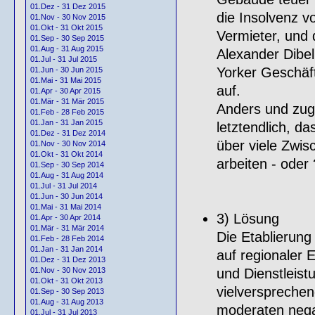
01.Dez - 31 Dez 2015
die Insolvenz v
01.Nov - 30 Nov 2015
01.Okt - 31 Okt 2015
Vermieter, und d
01.Sep - 30 Sep 2015
01.Aug - 31 Aug 2015
Alexander Dibe
01.Jul - 31 Jul 2015
Yorker Geschäf
01.Jun - 30 Jun 2015
01.Mai - 31 Mai 2015
auf.
01.Apr - 30 Apr 2015
01.Mär - 31 Mär 2015
Anders und zug
01.Feb - 28 Feb 2015
01.Jan - 31 Jan 2015
letztendlich, d
01.Dez - 31 Dez 2014
über viele Zwis
01.Nov - 30 Nov 2014
01.Okt - 31 Okt 2014
arbeiten - oder 
01.Sep - 30 Sep 2014
01.Aug - 31 Aug 2014
01.Jul - 31 Jul 2014
01.Jun - 30 Jun 2014
01.Mai - 31 Mai 2014
3) Lösung
01.Apr - 30 Apr 2014
01.Mär - 31 Mär 2014
Die Etablierung
01.Feb - 28 Feb 2014
01.Jan - 31 Jan 2014
auf regionaler 
01.Dez - 31 Dez 2013
und Dienstleist
01.Nov - 30 Nov 2013
01.Okt - 31 Okt 2013
vielverspreche
01.Sep - 30 Sep 2013
01.Aug - 31 Aug 2013
moderaten nega
01.Jul - 31 Jul 2013