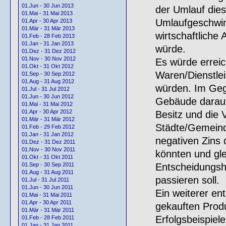
01.Jun - 30 Jun 2013
der Umlauf die
01.Mai - 31 Mai 2013
Umlaufgeschwind
01.Apr - 30 Apr 2013
01.Mär - 31 Mär 2013
wirtschaftliche
01.Feb - 28 Feb 2013
01.Jan - 31 Jan 2013
würde.
01.Dez - 31 Dez 2012
01.Nov - 30 Nov 2012
Es würde erreic
01.Okt - 31 Okt 2012
Waren/Dienstlei
01.Sep - 30 Sep 2012
01.Aug - 31 Aug 2012
würden. Im Geg
01.Jul - 31 Jul 2012
01.Jun - 30 Jun 2012
Gebäude darauf
01.Mai - 31 Mai 2012
01.Apr - 30 Apr 2012
Besitz und die 
01.Mär - 31 Mär 2012
Städte/Gemeind
01.Feb - 29 Feb 2012
01.Jan - 31 Jan 2012
negativen Zins 
01.Dez - 31 Dez 2011
01.Nov - 30 Nov 2011
könnten und gle
01.Okt - 31 Okt 2011
Entscheidungsh
01.Sep - 30 Sep 2011
01.Aug - 31 Aug 2011
passieren soll.
01.Jul - 31 Jul 2011
01.Jun - 30 Jun 2011
Ein weiterer ent
01.Mai - 31 Mai 2011
01.Apr - 30 Apr 2011
gekauften Prod
01.Mär - 31 Mär 2011
Erfolgsbeispiel
01.Feb - 28 Feb 2011
01.Jan - 31 Jan 2011