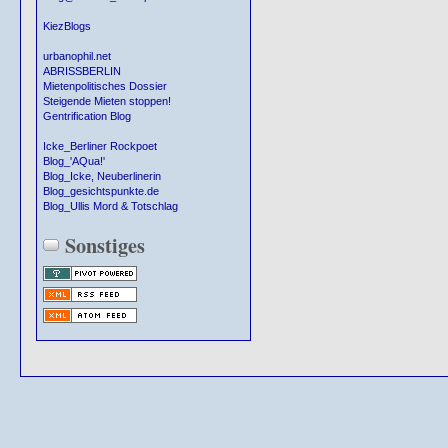
KiezBlogs
urbanophil.net
ABRISSBERLIN
Mietenpolitisches Dossier
Steigende Mieten stoppen!
Gentrification Blog
Icke_Berliner Rockpoet
Blog_'AQua!'
Blog_Icke, Neuberlinerin
Blog_gesichtspunkte.de
Blog_Ullis Mord & Totschlag
Sonstiges