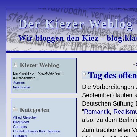
Der Kiezer Weblog
Der Kiezer Weblog
Wir bloggen den Kiez - blog.kla
Wir bloggen den Kiez - blog.kla
Kiezer Weblog
«
Tag des offe
Ein Projekt vom
"Kiez-Web-Team
Klausenerplatz"
.
Autoren
Die Vorbereitungen
Impressum
September) laufen a
Deutschen Stiftung
Kategorien
"
Romantik, Realismu
Alfred Rietschel
also, zu dem Berlin 
Blog-News
Cartoons
Zum traditionellen V
Charlottenburger Kiez-Kanonen
Freiraum