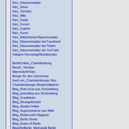
Kiez_Klausenerplatz
Kiez_News
Kiez_Termine
Kiez_Wiki
Kiez_Radio
Kiez_Forum
Kiez_Galerie
Kiez_Kunst
Kiez_Mieterbeirat Klausenerplatz
Kiez_Klausenerplatz bei Facebook
Kiez_Klausenerplatz bei Twitter
Kiez_Klausenerplatz bei YouTube
Initiative Horstweg/Wundtstraße
BerlinOnline_Charlottenburg
Bezirk_Termine
Mierendorff-Kiez
Bürger für den Lietzensee
Auch ein_Charlottenburger Kiez
Charlottenburger Bürgerinitiativen
Blog_Rote Insel aus Schöneberg
Blog_potseblog aus Schöneberg
Blog_Graefekiez
Blog_Wrangelstraße
Blog_Moabit Online
Blog_Auguststrasse aus Mitte
Blog_Modersohn-Magazin
Blog_Berlin Street
Blog_Notes of Berlin
Blog@inBerlin_Metropole Berlin