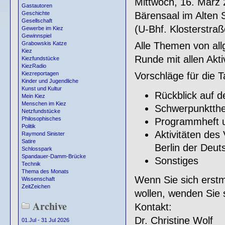
Mittwoch, 16. März 
Gastautoren
Bärensaal im Alten S
Geschichte
Gesellschaft
(U-Bhf. Klosterstraß
Gewerbe im Kiez
Gewinnspiel
Alle Themen von al
Grabowskis Katze
Kiez
Runde mit allen Akt
Kiezfundstücke
KiezRadio
Vorschläge für die 
Kiezreportagen
Kinder und Jugendliche
Kunst und Kultur
Rückblick auf 
Mein Kiez
Menschen im Kiez
Schwerpunktth
Netzfundstücke
Philosophisches
Programmheft 
Politik
Aktivitäten des
Raymond Sinister
Satire
Berlin der Deut
Schlosspark
Spandauer-Damm-Brücke
Sonstiges
Technik
Thema des Monats
Wenn Sie sich erstm
Wissenschaft
ZeitZeichen
wollen, wenden Sie 
Archive
Kontakt:
Dr. Christine Wolf
01.Jul - 31 Jul 2026