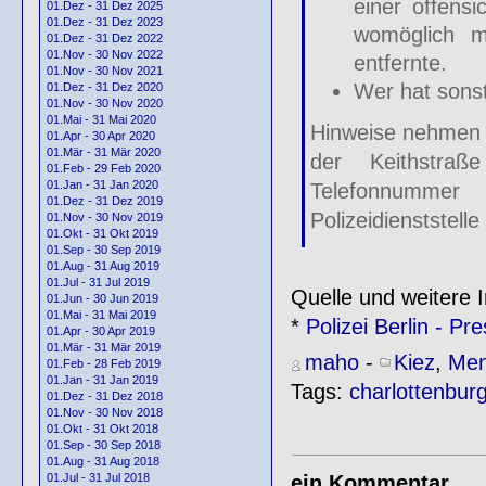
einer offensi
01.Dez - 31 Dez 2025
01.Dez - 31 Dez 2023
womöglich mi
01.Dez - 31 Dez 2022
01.Nov - 30 Nov 2022
entfernte.
01.Nov - 30 Nov 2021
Wer hat sons
01.Dez - 31 Dez 2020
01.Nov - 30 Nov 2020
01.Mai - 31 Mai 2020
Hinweise nehmen 
01.Apr - 30 Apr 2020
01.Mär - 31 Mär 2020
der Keithstraß
01.Feb - 29 Feb 2020
01.Jan - 31 Jan 2020
Telefonnumme
01.Dez - 31 Dez 2019
Polizeidienststell
01.Nov - 30 Nov 2019
01.Okt - 31 Okt 2019
01.Sep - 30 Sep 2019
01.Aug - 31 Aug 2019
01.Jul - 31 Jul 2019
Quelle und weitere I
01.Jun - 30 Jun 2019
01.Mai - 31 Mai 2019
*
Polizei Berlin - 
01.Apr - 30 Apr 2019
01.Mär - 31 Mär 2019
maho
-
Kiez
,
Men
01.Feb - 28 Feb 2019
01.Jan - 31 Jan 2019
Tags:
charlottenbur
01.Dez - 31 Dez 2018
01.Nov - 30 Nov 2018
01.Okt - 31 Okt 2018
01.Sep - 30 Sep 2018
01.Aug - 31 Aug 2018
ein Kommentar
01.Jul - 31 Jul 2018