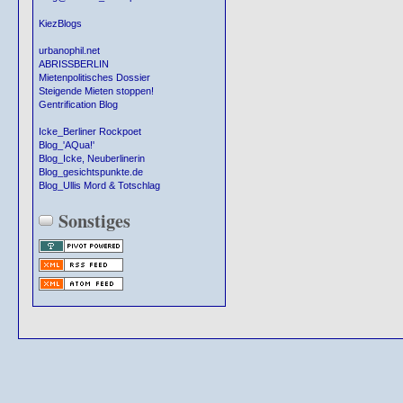
KiezBlogs
urbanophil.net
ABRISSBERLIN
Mietenpolitisches Dossier
Steigende Mieten stoppen!
Gentrification Blog
Icke_Berliner Rockpoet
Blog_'AQua!'
Blog_Icke, Neuberlinerin
Blog_gesichtspunkte.de
Blog_Ullis Mord & Totschlag
Sonstiges