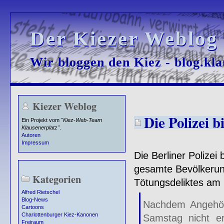
Der Kiezer Weblog
Der Kiezer Weblog
Wir bloggen den Kiez - blog.kla
Wir bloggen den Kiez - blog.kla
Kiezer Weblog
Die Polizei b
Ein Projekt vom
"Kiez-Web-Team
Klausenerplatz"
.
Autoren
Impressum
Die Berliner Polizei
gesamte Bevölkerung
Kategorien
Tötungsdeliktes am 
Alfred Rietschel
Blog-News
Nachdem Angehör
Cartoons
Charlottenburger Kiez-Kanonen
Samstag nicht er
Freiraum