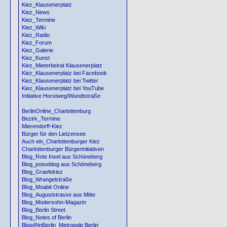
Kiez_Klausenerplatz
Kiez_News
Kiez_Termine
Kiez_Wiki
Kiez_Radio
Kiez_Forum
Kiez_Galerie
Kiez_Kunst
Kiez_Mieterbeirat Klausenerplatz
Kiez_Klausenerplatz bei Facebook
Kiez_Klausenerplatz bei Twitter
Kiez_Klausenerplatz bei YouTube
Initiative Horstweg/Wundtstraße
BerlinOnline_Charlottenburg
Bezirk_Termine
Mierendorff-Kiez
Bürger für den Lietzensee
Auch ein_Charlottenburger Kiez
Charlottenburger Bürgerinitiativen
Blog_Rote Insel aus Schöneberg
Blog_potseblog aus Schöneberg
Blog_Graefekiez
Blog_Wrangelstraße
Blog_Moabit Online
Blog_Auguststrasse aus Mitte
Blog_Modersohn-Magazin
Blog_Berlin Street
Blog_Notes of Berlin
Blog@inBerlin_Metropole Berlin