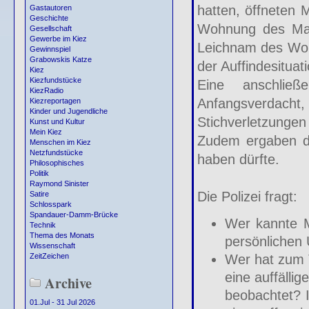
hatten, öffneten 
Gastautoren
Geschichte
Wohnung des Man
Gesellschaft
Gewerbe im Kiez
Leichnam des Wohn
Gewinnspiel
Grabowskis Katze
der Auffindesituat
Kiez
Kiezfundstücke
Eine anschließ
KiezRadio
Anfangsverdacht
Kiezreportagen
Kinder und Jugendliche
Stichverletzungen
Kunst und Kultur
Mein Kiez
Zudem ergaben die
Menschen im Kiez
Netzfundstücke
haben dürfte.
Philosophisches
Politik
Raymond Sinister
Die Polizei fragt:
Satire
Schlosspark
Spandauer-Damm-Brücke
Wer kannte 
Technik
Thema des Monats
persönlichen
Wissenschaft
Wer hat zum 
ZeitZeichen
eine auffälli
Archive
beobachtet? I
01.Jul - 31 Jul 2026