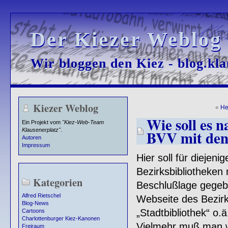
Der Kiezer Weblog
Der Kiezer Weblog
Wir bloggen den Kiez - blog.kla
Wir bloggen den Kiez - blog.kla
Kiezer Weblog
«
He
Wie soll es 
Ein Projekt vom
"Kiez-Web-Team
Klausenerplatz"
.
BVV mit den 
Autoren
Impressum
Hier soll für diejen
Bezirksbibliotheken 
Kategorien
Beschlußlage gegebe
Alfred Rietschel
Webseite des Bezirk
Blog-News
„Stadtbibliothek“ o.
Cartoons
Charlottenburger Kiez-Kanonen
Vielmehr muß man wi
Freiraum