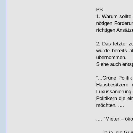
PS
1. Warum sollte
nötigen Forderu
richtigen Ansätz
2. Das letzte, 
wurde bereits 
übernommen.
Siehe auch ents
“...Grüne Polit
Hausbesitzern 
Luxussanierun
Politikern die e
möchten. ....
.... “Mieter – ök
... Ja,ja, die G