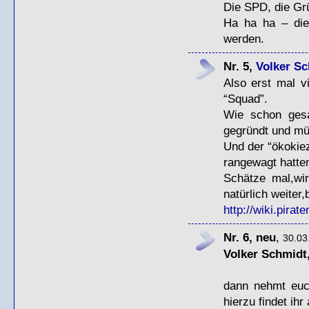
Die
SPD
, die G
Ha ha ha – die
werden.
Nr. 5,
Volker S
Also erst mal v
“Squad”.
Wie schon gesa
gegründt und müs
Und der “ökokie
rangewagt hatte
Schätze mal,wir
natürlich weiter,
http://wiki.pirat
Nr. 6, neu
,
30.03
Volker Schmidt
dann nehmt euch
hierzu findet ihr