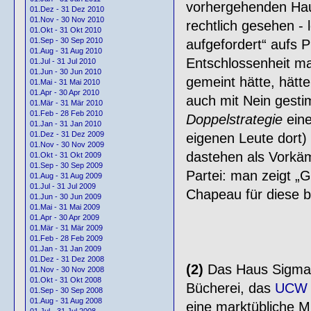
vorhergehenden Haus
01.Dez - 31 Dez 2010
01.Nov - 30 Nov 2010
rechtlich gesehen - 
01.Okt - 31 Okt 2010
01.Sep - 30 Sep 2010
aufgefordert“ aufs 
01.Aug - 31 Aug 2010
Entschlossenheit ma
01.Jul - 31 Jul 2010
01.Jun - 30 Jun 2010
gemeint hätte, hätte
01.Mai - 31 Mai 2010
01.Apr - 30 Apr 2010
auch mit Nein gesti
01.Mär - 31 Mär 2010
01.Feb - 28 Feb 2010
Doppelstrategie
eine
01.Jan - 31 Jan 2010
01.Dez - 31 Dez 2009
eigenen Leute dort)
01.Nov - 30 Nov 2009
dastehen als Vorkäm
01.Okt - 31 Okt 2009
01.Sep - 30 Sep 2009
Partei: man zeigt „G
01.Aug - 31 Aug 2009
01.Jul - 31 Jul 2009
Chapeau für diese b
01.Jun - 30 Jun 2009
01.Mai - 31 Mai 2009
01.Apr - 30 Apr 2009
01.Mär - 31 Mär 2009
01.Feb - 28 Feb 2009
01.Jan - 31 Jan 2009
01.Dez - 31 Dez 2008
(2)
Das Haus Sigmari
01.Nov - 30 Nov 2008
01.Okt - 31 Okt 2008
Bücherei, das
UCW
01.Sep - 30 Sep 2008
01.Aug - 31 Aug 2008
eine marktübliche M