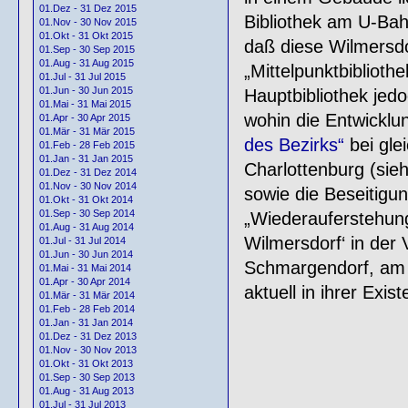
01.Dez - 31 Dez 2015
Bibliothek am U-Bah
01.Nov - 30 Nov 2015
01.Okt - 31 Okt 2015
daß diese Wilmersdorf
01.Sep - 30 Sep 2015
01.Aug - 31 Aug 2015
„Mittelpunktbiblioth
01.Jul - 31 Jul 2015
01.Jun - 30 Jun 2015
Hauptbibliothek jedo
01.Mai - 31 Mai 2015
wohin die Entwickl
01.Apr - 30 Apr 2015
01.Mär - 31 Mär 2015
des Bezirks“
bei glei
01.Feb - 28 Feb 2015
01.Jan - 31 Jan 2015
Charlottenburg (sie
01.Dez - 31 Dez 2014
01.Nov - 30 Nov 2014
sowie die Beseitig
01.Okt - 31 Okt 2014
01.Sep - 30 Sep 2014
„Wiederauferstehun
01.Aug - 31 Aug 2014
Wilmersdorf‘ in der 
01.Jul - 31 Jul 2014
01.Jun - 30 Jun 2014
Schmargendorf, am 
01.Mai - 31 Mai 2014
01.Apr - 30 Apr 2014
aktuell in ihrer Exis
01.Mär - 31 Mär 2014
01.Feb - 28 Feb 2014
01.Jan - 31 Jan 2014
01.Dez - 31 Dez 2013
01.Nov - 30 Nov 2013
01.Okt - 31 Okt 2013
01.Sep - 30 Sep 2013
01.Aug - 31 Aug 2013
01.Jul - 31 Jul 2013