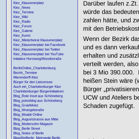
Darüber laufen z.Zt.
Kiez_Klausenerplatz
Kiez_News
würde das bedeuten,
Kiez_Termine
Kiez_Wiki
zahlen hätte, und z
Kiez_Radio
Kiez_Forum
mit den Betriebskos
Kiez_Galerie
Kiez_Kunst
Wenn der Bezirk da
Kiez_Mieterbeirat Klausenerplatz
Kiez_Klausenerplatz bei Facebook
und es dann verkauf
Kiez_Klausenerplatz bei Twitter
erhalten und zusätzl
Kiez_Klausenerplatz bei YouTube
Initiative Horstweg/Wundtstraße
verteilt werden, als
BerlinOnline_Charlottenburg
bei 3 Mio 390.000. E
Bezirk_Termine
Mierendorff-Kiez
heißen Stein wäre (w
Bürger für den Lietzensee
Auch ein_Charlottenburger Kiez
Bürger „privatisiere
Charlottenburger Bürgerinitiativen
UCW und Ateliers be
Blog_Rote Insel aus Schöneberg
Blog_potseblog aus Schöneberg
Schaden zugefügt.
Blog_Graefekiez
Blog_Wrangelstraße
Blog_Moabit Online
Blog_Auguststrasse aus Mitte
Blog_Modersohn-Magazin
Blog_Berlin Street
Blog_Notes of Berlin
Blog@inBerlin_Metropole Berlin