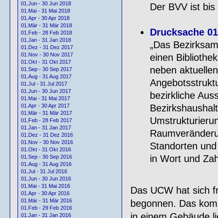
01.Jun - 30 Jun 2018
Der BVV ist bis
01.Mai - 31 Mai 2018
01.Apr - 30 Apr 2018
01.Mär - 31 Mär 2018
Drucksache 016
01.Feb - 28 Feb 2018
01.Jan - 31 Jan 2018
„Das Bezirksamt
01.Dez - 31 Dez 2017
01.Nov - 30 Nov 2017
einen Bibliothe
01.Okt - 31 Okt 2017
neben aktuelle
01.Sep - 30 Sep 2017
01.Aug - 31 Aug 2017
Angebotsstruktu
01.Jul - 31 Jul 2017
01.Jun - 30 Jun 2017
bezirkliche Aus
01.Mai - 31 Mai 2017
Bezirkshaushalt
01.Apr - 30 Apr 2017
01.Mär - 31 Mär 2017
Umstrukturierun
01.Feb - 28 Feb 2017
01.Jan - 31 Jan 2017
Raumveränderun
01.Dez - 31 Dez 2016
01.Nov - 30 Nov 2016
Standorten und 
01.Okt - 31 Okt 2016
in Wort und Zah
01.Sep - 30 Sep 2016
01.Aug - 31 Aug 2016
01.Jul - 31 Jul 2016
01.Jun - 30 Jun 2016
01.Mai - 31 Mai 2016
Das UCW hat sich fr
01.Apr - 30 Apr 2016
01.Mär - 31 Mär 2016
begonnen. Das komm
01.Feb - 29 Feb 2016
in einem Gebäude lie
01.Jan - 31 Jan 2016