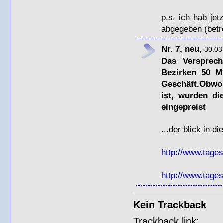
p.s. ich hab jet
abgegeben (betre
Nr. 7, neu
,
30.03
Das Versprech
Bezirken 50 Mi
Geschäft.Obwo
ist, wurden di
eingepreist
...der blick in d
http://www.tagess
http://www.tages
Kein Trackback
Trackback link: