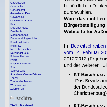
Gastautoren
behördlichen Denke
Geschichte
Gesellschaft
durchwühlen.
Gewerbe im Kiez
Gewinnspiel
Wäre das nicht ei
Grabowskis Katze
Bürgerbeteiligung i
Kiez
Kiezfundstücke
Webseite für Auße
KiezRadio
Kiezreportagen
Kinder und Jugendliche
Kunst und Kultur
Im
Begleitschreiben
Mein Kiez
Menschen im Kiez
vom 14. Februar 20
Netzfundstücke
Philosophisches
2012/2013 (Ergebni
Politik
Raymond Sinister
und der weiteren Si
Satire
Schlosspark
KT-Beschluss 
Spandauer-Damm-Brücke
Technik
„Das Bezirksamt
Thema des Monats
Wissenschaft
der Bundesallee
ZeitZeichen
Charlottenburg)
Archive
KT-Beschluss 
01.Jul - 31 Jul 2026