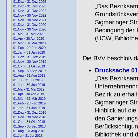
01.Dez - 31 Dez 2025
„Das Bezirksamt
01.Dez - 31 Dez 2023
01.Dez - 31 Dez 2022
Grundstücksver
01.Nov - 30 Nov 2022
01.Nov - 30 Nov 2021
Sigmaringer Str
01.Dez - 31 Dez 2020
Bedingung der 
01.Nov - 30 Nov 2020
01.Mai - 31 Mai 2020
(UCW, Bibliothe
01.Apr - 30 Apr 2020
01.Mär - 31 Mär 2020
01.Feb - 29 Feb 2020
01.Jan - 31 Jan 2020
Die BVV beschloß da
01.Dez - 31 Dez 2019
01.Nov - 30 Nov 2019
01.Okt - 31 Okt 2019
Drucksache 01
01.Sep - 30 Sep 2019
01.Aug - 31 Aug 2019
„Das Bezirksamt
01.Jul - 31 Jul 2019
Unternehmerinn
01.Jun - 30 Jun 2019
01.Mai - 31 Mai 2019
Bezirk zu erhal
01.Apr - 30 Apr 2019
01.Mär - 31 Mär 2019
Sigmaringer Str
01.Feb - 28 Feb 2019
01.Jan - 31 Jan 2019
Hinblick auf di
01.Dez - 31 Dez 2018
den Sanierungsb
01.Nov - 30 Nov 2018
01.Okt - 31 Okt 2018
Berücksichtigun
01.Sep - 30 Sep 2018
01.Aug - 31 Aug 2018
Bibliothek und d
01.Jul - 31 Jul 2018