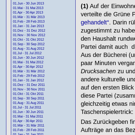
01.Jun - 30 Jun 2013
(1)
Auf der Einwohn
01.Mai - 31 Mai 2013
01.Apr - 30 Apr 2013
verteilte die Grüne P
01.Mär - 31 Mär 2013
gehandelt“
. Darin r
01.Feb - 28 Feb 2013
01.Jan - 31 Jan 2013
zugestimmt zu haben
01.Dez - 31 Dez 2012
01.Nov - 30 Nov 2012
den Haushalt rundwe
01.Okt - 31 Okt 2012
01.Sep - 30 Sep 2012
Partei damit auch 
01.Aug - 31 Aug 2012
01.Jul - 31 Jul 2012
Aus der Bücherei (
01.Jun - 30 Jun 2012
paar Minuten vergan
01.Mai - 31 Mai 2012
01.Apr - 30 Apr 2012
Drucksachen
zu und 
01.Mär - 31 Mär 2012
01.Feb - 29 Feb 2012
andere kulturelle un
01.Jan - 31 Jan 2012
01.Dez - 31 Dez 2011
auf den ersten Blick
01.Nov - 30 Nov 2011
01.Okt - 31 Okt 2011
diese Partei (zusa
01.Sep - 30 Sep 2011
gleichzeitig etwas n
01.Aug - 31 Aug 2011
01.Jul - 31 Jul 2011
Taschenspielertrick:
01.Jun - 30 Jun 2011
01.Mai - 31 Mai 2011
Das Zurückgeben find
01.Apr - 30 Apr 2011
01.Mär - 31 Mär 2011
Aufträge an das Bez
01.Feb - 28 Feb 2011
01.Jan - 31 Jan 2011