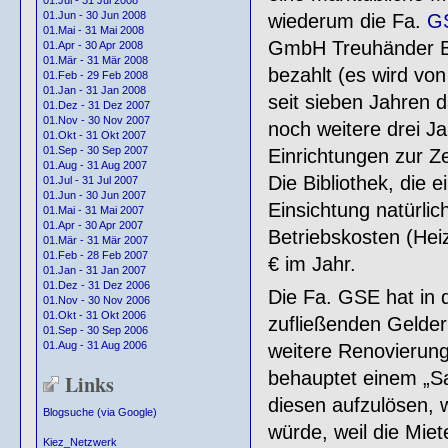
01.Jul - 31 Jul 2008
01.Jun - 30 Jun 2008
wiederum die Fa.
G
01.Mai - 31 Mai 2008
GmbH Treuhänder Be
01.Apr - 30 Apr 2008
01.Mär - 31 Mär 2008
bezahlt (es wird von
01.Feb - 29 Feb 2008
01.Jan - 31 Jan 2008
seit sieben Jahren 
01.Dez - 31 Dez 2007
01.Nov - 30 Nov 2007
noch weitere drei Ja
01.Okt - 31 Okt 2007
01.Sep - 30 Sep 2007
Einrichtungen zur Ze
01.Aug - 31 Aug 2007
Die Bibliothek, die e
01.Jul - 31 Jul 2007
01.Jun - 30 Jun 2007
Einsichtung natürlic
01.Mai - 31 Mai 2007
01.Apr - 30 Apr 2007
Betriebskosten (Hei
01.Mär - 31 Mär 2007
01.Feb - 28 Feb 2007
€ im Jahr.
01.Jan - 31 Jan 2007
01.Dez - 31 Dez 2006
Die Fa. GSE hat in 
01.Nov - 30 Nov 2006
01.Okt - 31 Okt 2006
zufließenden Gelde
01.Sep - 30 Sep 2006
01.Aug - 31 Aug 2006
weitere Renovierung
behauptet einem „Sa
Links
diesen aufzulösen,
Blogsuche (via Google)
würde, weil die Mie
Kiez_Netzwerk