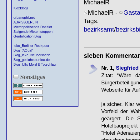
MichaelR
KiezBlogs
MichaelR
-
Gasta
urbanophil.net
Tags:
ABRISSBERLIN
Mietenpolitisches Dossier
bezirksamt
/
bezirksbi
Steigende Mieten stoppen!
Gentrification Blog
Icke_Berliner Rockpoet
Blog_'AQua!'
sieben Kommentar
Blog_Icke, Neuberlinerin
Blog_gesichtspunkte.de
Blog_Ullis Mord & Totschlag
Nr. 1,
Siegfried
Sonstiges
Zitat: “Wäre 
Bürgerbeteiligu
Webseite für Auß
ja sicher. Klar 
Vorfeld der Wa
geärgert. Die S
Hotelbauprojekt
“Hotel Adenauerp
aber dann immer