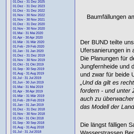
01.Dez - 31 Dez 2025
01.Dez - 31 Dez 2023
01.Dez - 31 Dez 2022
01.Nov - 30 Nov 2022
Baumfällungen am
01.Nov - 30 Nov 2021
01.Dez - 31 Dez 2020
01.Nov - 30 Nov 2020
01.Mai - 31 Mai 2020
01.Apr - 30 Apr 2020
Der BUND teilte uns 
01.Mär - 31 Mär 2020
01.Feb - 29 Feb 2020
Ufersanierungen in a
01.Jan - 31 Jan 2020
01.Dez - 31 Dez 2019
Die Planungen für 
01.Nov - 30 Nov 2019
01.Okt - 31 Okt 2019
Jungfernheide und d
01.Sep - 30 Sep 2019
und zwar für beide U
01.Aug - 31 Aug 2019
01.Jul - 31 Jul 2019
„Und da gilt es rec
01.Jun - 30 Jun 2019
01.Mai - 31 Mai 2019
fordern - und unter 
01.Apr - 30 Apr 2019
01.Mär - 31 Mär 2019
auch zu überwachen.
01.Feb - 28 Feb 2019
01.Jan - 31 Jan 2019
das Modell der Land
01.Dez - 31 Dez 2018
01.Nov - 30 Nov 2018
01.Okt - 31 Okt 2018
01.Sep - 30 Sep 2018
Die längst fälligen 
01.Aug - 31 Aug 2018
Wasserstrassen Berl
01.Jul - 31 Jul 2018