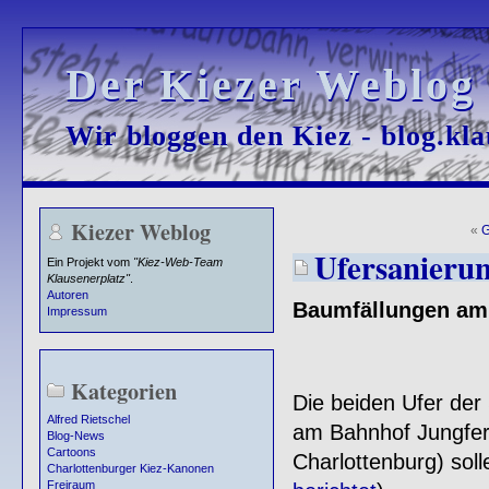
Der Kiezer Weblog
Der Kiezer Weblog
Wir bloggen den Kiez - blog.kla
Wir bloggen den Kiez - blog.kla
Kiezer Weblog
«
G
Ufersanierun
Ein Projekt vom
"Kiez-Web-Team
Klausenerplatz"
.
Autoren
Baumfällungen am 
Impressum
Kategorien
Die beiden Ufer der
Alfred Rietschel
am Bahnhof Jungfern
Blog-News
Cartoons
Charlottenburg) soll
Charlottenburger Kiez-Kanonen
Freiraum