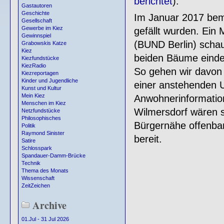
berichtet
).
Gastautoren
Geschichte
Im Januar 2017 bem
Gesellschaft
Gewerbe im Kiez
gefällt wurden. Ein
Gewinnspiel
(BUND Berlin) schau
Grabowskis Katze
Kiez
beiden Bäume eindeu
Kiezfundstücke
KiezRadio
So gehen wir davon 
Kiezreportagen
Kinder und Jugendliche
einer anstehenden U
Kunst und Kultur
Mein Kiez
Anwohnerinformation
Menschen im Kiez
Wilmersdorf wären s
Netzfundstücke
Philosophisches
Bürgernähe offenbar
Politik
Raymond Sinister
bereit.
Satire
Schlosspark
Spandauer-Damm-Brücke
Technik
Thema des Monats
Wissenschaft
ZeitZeichen
Archive
01.Jul - 31 Jul 2026