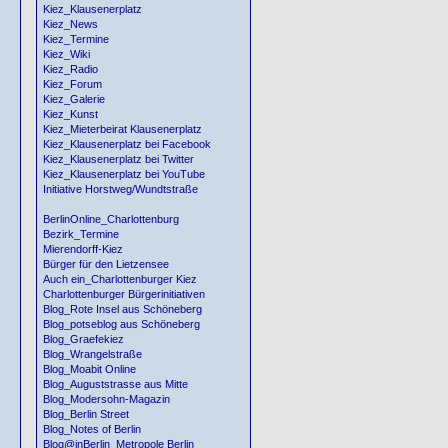
Kiez_Klausenerplatz
Kiez_News
Kiez_Termine
Kiez_Wiki
Kiez_Radio
Kiez_Forum
Kiez_Galerie
Kiez_Kunst
Kiez_Mieterbeirat Klausenerplatz
Kiez_Klausenerplatz bei Facebook
Kiez_Klausenerplatz bei Twitter
Kiez_Klausenerplatz bei YouTube
Initiative Horstweg/Wundtstraße
BerlinOnline_Charlottenburg
Bezirk_Termine
Mierendorff-Kiez
Bürger für den Lietzensee
Auch ein_Charlottenburger Kiez
Charlottenburger Bürgerinitiativen
Blog_Rote Insel aus Schöneberg
Blog_potseblog aus Schöneberg
Blog_Graefekiez
Blog_Wrangelstraße
Blog_Moabit Online
Blog_Auguststrasse aus Mitte
Blog_Modersohn-Magazin
Blog_Berlin Street
Blog_Notes of Berlin
Blog@inBerlin_Metropole Berlin