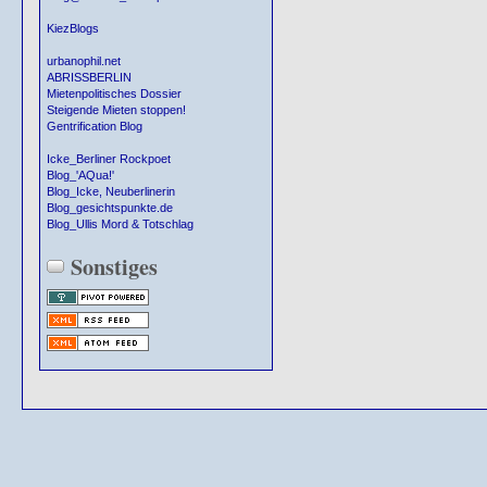
KiezBlogs
urbanophil.net
ABRISSBERLIN
Mietenpolitisches Dossier
Steigende Mieten stoppen!
Gentrification Blog
Icke_Berliner Rockpoet
Blog_'AQua!'
Blog_Icke, Neuberlinerin
Blog_gesichtspunkte.de
Blog_Ullis Mord & Totschlag
Sonstiges