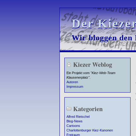
Der Kieze
Der Kieze
Wir bloggen den K
Wir bloggen den K
Kiezer Weblog
Ein Projekt vom
"Kiez-Web-Team
Klausenerplatz"
.
Autoren
Impressum
Kategorien
Alfred Rietschel
Blog-News
Cartoons
Charlottenburger Kiez-Kanonen
Freiraum