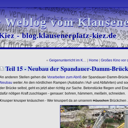
r Weblog vom Klausene
r Weblog vom Klausene
iez - blog.klausenerplatz-kiez.de
iez - blog.klausenerplatz-kiez.de
«
Geigenunterricht im K…
|
Home
|
Großes Kino vor
Teil 15 - Neubau der Spandauer-Damm-Brück
An anderen Stellen gehen die
Vorarbeiten zum Abriß
der Spandauer-Damm-Brücke
Neubau
weiter. An den nördlichen Rampen (Autobahn / Auf- und Abfahrten) und s
der Brücke selbst, geht es jetzt aber richtig zur Sache. Betonstücke fliegen und Ei
dafür nötigen Kraft zuschlagen - genauer: bohren, hämmern, meißeln, schneiden.
Knusper knusper knäuschen - Wer knuspert da an unserem
Häuschen
Brückchen ..