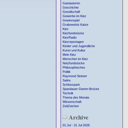
Gastautoren
Geschichte
Gesellschaft
Gewerbe im Kiez
Gewinnspiel
Grabowskis Katze
Kiez
Kiezfundstücke
KiezRadio
Kiezreportagen
Kinder und Jugendliche
Kunst und Kultur
Mein Kiez
Menschen im Kiez
Netzfundstücke
Philosophisches
Politik
Raymond Sinister
Satire
Schlosspark
Spandauer-Damm-Brücke
Technik
Thema des Monats
Wissenschaft
ZeitZeichen
Archive
01.Jul - 31 Jul 2026