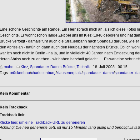
Eine schöne Geschichte am Rande. Ein Herr sprach mich an, als ich diese Fotos m
Geschichte. Er wohnt schon lange Zeit bei uns im Kiez (1940 geboren) und hat da
Brücke verfolgt - damals fuhr auch die Straßenbahn nach Spandau darüber, wie er 
den Abriss an - natürlich dann auch den Neubau der nächsten Brücke. Ob ich wohl
war ich noch nicht in Berlin - na ja, und in vielleicht 40 Jahren nach Entdeckung 
deren Abriss noch zu erleben - wir haben herzhaft gelacht...... Es war eine sehr net
maho
-
Kiez
,
Spandauer-Damm-Brücke
,
Technik
- 18. Juli 2008 - 00:15
Tags:
brückenbau
/
charlottenburg
/
klausenerplatz
/
spandauer_damm
/
spandauer_d
Kein Kommentar
Kein Trackback
Trackback link:
Klicke hier, um eine Trackback-URL zu generieren
Achtung: Die neu generierte URL ist nur 15 Minuten lang gültig und benötigt JavaSc