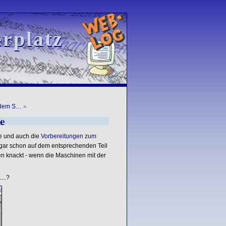
rplatz
rplatz
 dem S…
»
e
 und auch die
Vorbereitungen zum
ogar schon auf dem entsprechenden Teil
sen knackt - wenn die Maschinen mit der
...?