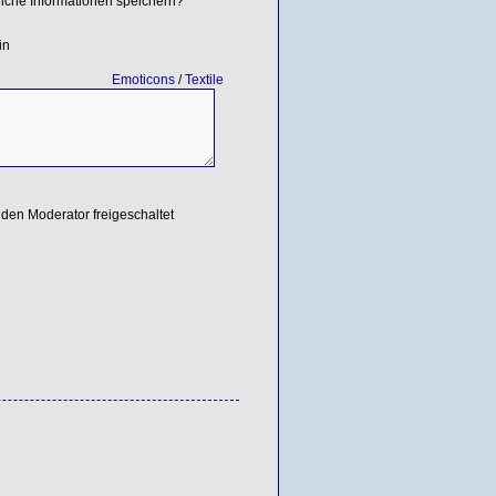
iche Informationen speichern?
in
Emoticons
/
Textile
den Moderator freigeschaltet