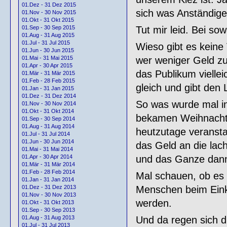
01.Dez - 31 Dez 2015
sich was Anständige
01.Nov - 30 Nov 2015
01.Okt - 31 Okt 2015
Tut mir leid. Bei so
01.Sep - 30 Sep 2015
01.Aug - 31 Aug 2015
01.Jul - 31 Jul 2015
Wieso gibt es keine
01.Jun - 30 Jun 2015
wer weniger Geld zu
01.Mai - 31 Mai 2015
01.Apr - 30 Apr 2015
das Publikum vielle
01.Mär - 31 Mär 2015
01.Feb - 28 Feb 2015
gleich und gibt den 
01.Jan - 31 Jan 2015
01.Dez - 31 Dez 2014
So was wurde mal i
01.Nov - 30 Nov 2014
01.Okt - 31 Okt 2014
bekamen Weihnachts
01.Sep - 30 Sep 2014
01.Aug - 31 Aug 2014
heutzutage veranstal
01.Jul - 31 Jul 2014
01.Jun - 30 Jun 2014
das Geld an die lac
01.Mai - 31 Mai 2014
und das Ganze dann 
01.Apr - 30 Apr 2014
01.Mär - 31 Mär 2014
01.Feb - 28 Feb 2014
Mal schauen, ob es 
01.Jan - 31 Jan 2014
Menschen beim Einka
01.Dez - 31 Dez 2013
01.Nov - 30 Nov 2013
werden.
01.Okt - 31 Okt 2013
01.Sep - 30 Sep 2013
Und da regen sich 
01.Aug - 31 Aug 2013
01.Jul - 31 Jul 2013