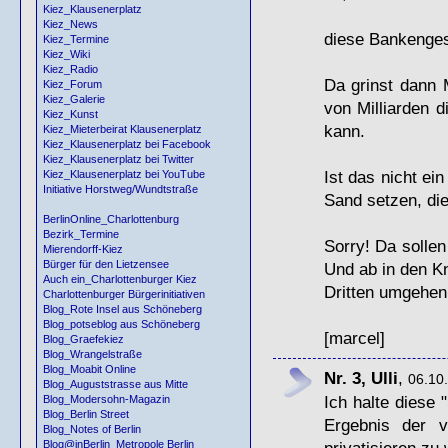
Kiez_Klausenerplatz
Kiez_News
diese Bankenges
Kiez_Termine
Kiez_Wiki
Kiez_Radio
Da grinst dann 
Kiez_Forum
Kiez_Galerie
von Milliarden d
Kiez_Kunst
kann.
Kiez_Mieterbeirat Klausenerplatz
Kiez_Klausenerplatz bei Facebook
Kiez_Klausenerplatz bei Twitter
Ist das nicht ein
Kiez_Klausenerplatz bei YouTube
Initiative Horstweg/Wundtstraße
Sand setzen, di
BerlinOnline_Charlottenburg
Bezirk_Termine
Sorry! Da sollen
Mierendorff-Kiez
Bürger für den Lietzensee
Und ab in den K
Auch ein_Charlottenburger Kiez
Dritten umgehen
Charlottenburger Bürgerinitiativen
Blog_Rote Insel aus Schöneberg
Blog_potseblog aus Schöneberg
[marcel]
Blog_Graefekiez
Blog_Wrangelstraße
Blog_Moabit Online
Nr. 3, Ulli
,
06.10.
Blog_Auguststrasse aus Mitte
Ich halte diese 
Blog_Modersohn-Magazin
Blog_Berlin Street
Ergebnis der vö
Blog_Notes of Berlin
privatisieren zu
Blog@inBerlin_Metropole Berlin