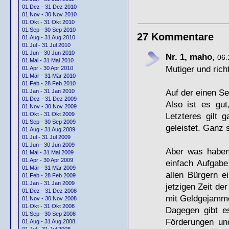
01.Dez - 31 Dez 2010
01.Nov - 30 Nov 2010
01.Okt - 31 Okt 2010
01.Sep - 30 Sep 2010
27 Kommentare
01.Aug - 31 Aug 2010
01.Jul - 31 Jul 2010
01.Jun - 30 Jun 2010
Nr. 1, maho
,
06.
01.Mai - 31 Mai 2010
Mutiger und richt
01.Apr - 30 Apr 2010
01.Mär - 31 Mär 2010
01.Feb - 28 Feb 2010
Auf der einen Se
01.Jan - 31 Jan 2010
01.Dez - 31 Dez 2009
Also ist es gu
01.Nov - 30 Nov 2009
Letzteres gilt 
01.Okt - 31 Okt 2009
01.Sep - 30 Sep 2009
geleistet. Ganz 
01.Aug - 31 Aug 2009
01.Jul - 31 Jul 2009
01.Jun - 30 Jun 2009
Aber was haben 
01.Mai - 31 Mai 2009
01.Apr - 30 Apr 2009
einfach Aufgabe
01.Mär - 31 Mär 2009
allen Bürgern 
01.Feb - 28 Feb 2009
01.Jan - 31 Jan 2009
jetzigen Zeit d
01.Dez - 31 Dez 2008
mit Geldgejamm
01.Nov - 30 Nov 2008
01.Okt - 31 Okt 2008
Dagegen gibt e
01.Sep - 30 Sep 2008
Förderungen un
01.Aug - 31 Aug 2008