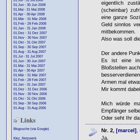
01.Jul - 31 Jul 2008
eigentlich zus
01.Jun - 30 Jun 2008
(scheinbar) zufr
01.Mai - 31 Mai 2008
01.Apr - 30 Apr 2008
eine ganze Sozi
01.Mär - 31 Mär 2008
Geld sinnlos ve
01.Feb - 29 Feb 2008
01.Jan - 31 Jan 2008
mitbekommen.
01.Dez - 31 Dez 2007
Also was soll di
01.Nov - 30 Nov 2007
01.Okt - 31 Okt 2007
01.Sep - 30 Sep 2007
01.Aug - 31 Aug 2007
Der andere Punk
01.Jul - 31 Jul 2007
Es ist eine in
01.Jun - 30 Jun 2007
01.Mai - 31 Mai 2007
Bloßstellen auch
01.Apr - 30 Apr 2007
besserverdiene
01.Mär - 31 Mär 2007
01.Feb - 28 Feb 2007
Armen mal etwa
01.Jan - 31 Jan 2007
Mir kommt dabei
01.Dez - 31 Dez 2006
01.Nov - 30 Nov 2006
01.Okt - 31 Okt 2006
Mich würde mal
01.Sep - 30 Sep 2006
01.Aug - 31 Aug 2006
Empfänger selbe
Oder seht Ihr d
Links
Blogsuche (via Google)
Nr. 2,
[marcel]
,
Ja,
Kiez_Netzwerk