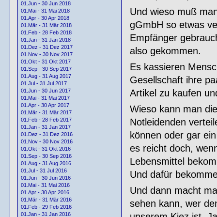
01.Jun - 30 Jun 2018
Und wieso muß man 
01.Mai - 31 Mai 2018
01.Apr - 30 Apr 2018
gGmbH so etwas vera
01.Mär - 31 Mär 2018
01.Feb - 28 Feb 2018
Empfänger gebraucht
01.Jan - 31 Jan 2018
01.Dez - 31 Dez 2017
also gekommen.
01.Nov - 30 Nov 2017
01.Okt - 31 Okt 2017
Es kassieren Mensc
01.Sep - 30 Sep 2017
01.Aug - 31 Aug 2017
Gesellschaft ihre 
01.Jul - 31 Jul 2017
Artikel zu kaufen 
01.Jun - 30 Jun 2017
01.Mai - 31 Mai 2017
01.Apr - 30 Apr 2017
Wieso kann man dies
01.Mär - 31 Mär 2017
Notleidenden vertei
01.Feb - 28 Feb 2017
01.Jan - 31 Jan 2017
können oder gar ei
01.Dez - 31 Dez 2016
01.Nov - 30 Nov 2016
es reicht doch, wenn
01.Okt - 31 Okt 2016
01.Sep - 30 Sep 2016
Lebensmittel bekomm
01.Aug - 31 Aug 2016
01.Jul - 31 Jul 2016
Und dafür bekommen 
01.Jun - 30 Jun 2016
01.Mai - 31 Mai 2016
Und dann macht man 
01.Apr - 30 Apr 2016
01.Mär - 31 Mär 2016
sehen kann, wer den
01.Feb - 29 Feb 2016
unserem Kiez ist. J
01.Jan - 31 Jan 2016