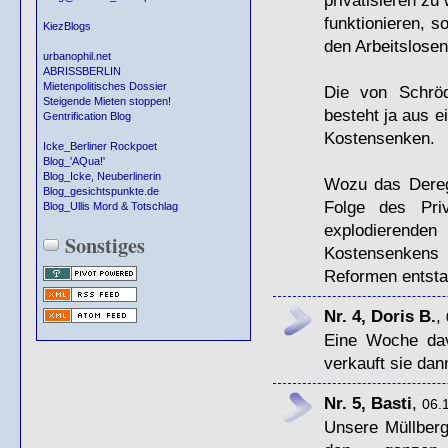
funktionieren, 
KiezBlogs
den Arbeitslosen
urbanophil.net
ABRISSBERLIN
Mietenpolitisches Dossier
Die von Schröd
Steigende Mieten stoppen!
besteht ja aus e
Gentrification Blog
Kostensenken.
Icke_Berliner Rockpoet
Blog_'AQua!'
Blog_Icke, Neuberlinerin
Wozu das Deregu
Blog_gesichtspunkte.de
Folge des Priv
Blog_Ullis Mord & Totschlag
explodierende
Sonstiges
Kostensenkens 
Reformen entsta
Nr. 4, Doris B.
,
Eine Woche dav
verkauft sie dan
Nr. 5, Basti
,
06.
Unsere Müllber