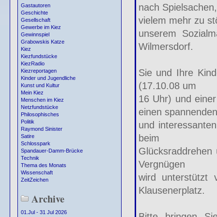
nach Spielsachen,
Gastautoren
Geschichte
vielem mehr zu st
Gesellschaft
Gewerbe im Kiez
unserem Sozialma
Gewinnspiel
Grabowskis Katze
Wilmersdorf.
Kiez
Kiezfundstücke
KiezRadio
Sie und Ihre Kind
Kiezreportagen
Kinder und Jugendliche
(17.10.08 um
Kunst und Kultur
Mein Kiez
16 Uhr) und eine
Menschen im Kiez
Netzfundstücke
einen spannende
Philosophisches
Politik
und interessanten
Raymond Sinister
beim
Satire
Schlosspark
Glücksraddrehen u
Spandauer-Damm-Brücke
Technik
Vergnügen
Thema des Monats
Wissenschaft
wird unterstützt
ZeitZeichen
Klausenerplatz.
Archive
01.Jul - 31 Jul 2026
Bitte bringen S