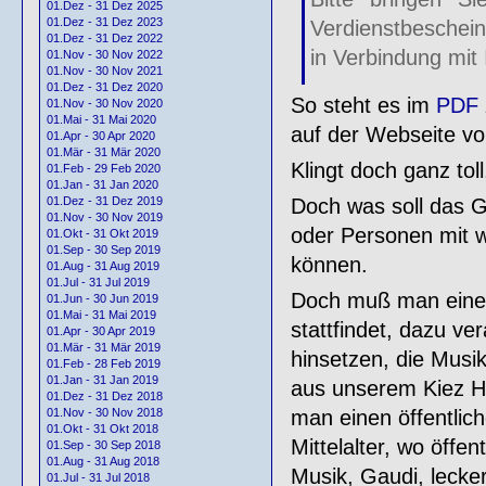
01.Dez - 31 Dez 2025
01.Dez - 31 Dez 2023
Verdienstbeschein
01.Dez - 31 Dez 2022
in Verbindung mit
01.Nov - 30 Nov 2022
01.Nov - 30 Nov 2021
01.Dez - 31 Dez 2020
So steht es im
PDF
01.Nov - 30 Nov 2020
01.Mai - 31 Mai 2020
auf der Webseite vo
01.Apr - 30 Apr 2020
01.Mär - 31 Mär 2020
Klingt doch ganz tol
01.Feb - 29 Feb 2020
01.Jan - 31 Jan 2020
Doch was soll das G
01.Dez - 31 Dez 2019
01.Nov - 30 Nov 2019
oder Personen mit w
01.Okt - 31 Okt 2019
01.Sep - 30 Sep 2019
können.
01.Aug - 31 Aug 2019
01.Jul - 31 Jul 2019
Doch muß man eine öf
01.Jun - 30 Jun 2019
01.Mai - 31 Mai 2019
stattfindet, dazu ve
01.Apr - 30 Apr 2019
01.Mär - 31 Mär 2019
hinsetzen, die Musi
01.Feb - 28 Feb 2019
01.Jan - 31 Jan 2019
aus unserem Kiez Har
01.Dez - 31 Dez 2018
man einen öffentlich
01.Nov - 30 Nov 2018
01.Okt - 31 Okt 2018
Mittelalter, wo öffe
01.Sep - 30 Sep 2018
01.Aug - 31 Aug 2018
Musik, Gaudi, lecke
01.Jul - 31 Jul 2018