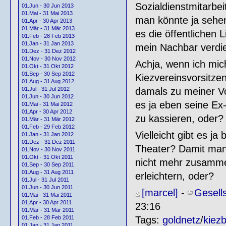
Sozialdienstmitarbei
01.Jun - 30 Jun 2013
01.Mai - 31 Mai 2013
man könnte ja sehe
01.Apr - 30 Apr 2013
01.Mär - 31 Mär 2013
es die öffentlichen 
01.Feb - 28 Feb 2013
01.Jan - 31 Jan 2013
mein Nachbar verdie
01.Dez - 31 Dez 2012
01.Nov - 30 Nov 2012
Achja, wenn ich mich 
01.Okt - 31 Okt 2012
01.Sep - 30 Sep 2012
Kiezvereinsvorsitzen
01.Aug - 31 Aug 2012
damals zu meiner V
01.Jul - 31 Jul 2012
01.Jun - 30 Jun 2012
es ja eben seine Ex-
01.Mai - 31 Mai 2012
01.Apr - 30 Apr 2012
zu kassieren, oder?
01.Mär - 31 Mär 2012
01.Feb - 29 Feb 2012
Vielleicht gibt es j
01.Jan - 31 Jan 2012
01.Dez - 31 Dez 2011
Theater? Damit man
01.Nov - 30 Nov 2011
01.Okt - 31 Okt 2011
nicht mehr zusamme
01.Sep - 30 Sep 2011
01.Aug - 31 Aug 2011
erleichtern, oder?
01.Jul - 31 Jul 2011
01.Jun - 30 Jun 2011
[marcel]
-
Gesell
01.Mai - 31 Mai 2011
01.Apr - 30 Apr 2011
23:16
01.Mär - 31 Mär 2011
Tags:
goldnetz
/
kiez
01.Feb - 28 Feb 2011
01.Jan - 31 Jan 2011