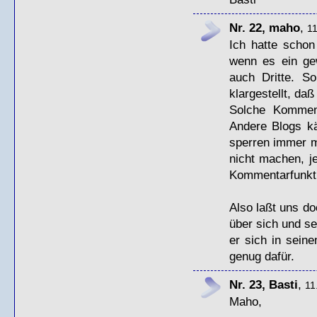
Nr. 22, maho
,
11
Ich hatte schon
wenn es ein gew
auch Dritte. S
klargestellt, da
Solche Komment
Andere Blogs k
sperren immer m
nicht machen, j
Kommentarfunktio
Also laßt uns do
über sich und s
er sich in sein
genug dafür.
Nr. 23, Basti
,
11
Maho,