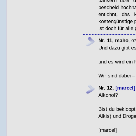
bankern über d
bescheid hochha
entlohnt, das 
kostengünstige p
ist doch für alle
Nr. 11, maho
,
07
Und dazu gibt e
und es wird ein 
Wir sind dabei 
Nr. 12,
[marcel]
Alkohol?
Bist du beklopp
Alkis) und Drog
[marcel]