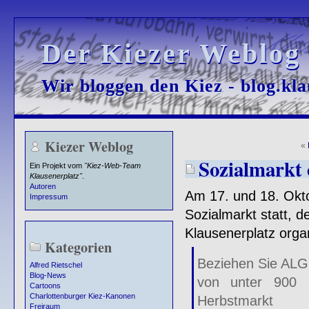
Der Kiezer Weblog
Der Kiezer Weblog
Wir bloggen den Kiez - blog.kla
Wir bloggen den Kiez - blog.kla
Kiezer Weblog
«
Sozialmarkt 
Ein Projekt vom
"Kiez-Web-Team
Klausenerplatz"
.
Autoren
Am 17. und 18. Okto
Impressum
Sozialmarkt statt, d
Klausenerplatz organ
Kategorien
Beziehen Sie ALG 
Alfred Rietschel
Blog-News
von unter 900 
Cartoons
Charlottenburger Kiez-Kanonen
Herbstmarkt
Freiraum