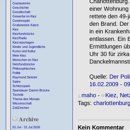
Charlottenburg
Gastautoren
einer Wohnung 
Geschichte
Gesellschaft
rettete den 49-
Gewerbe im Kiez
Gewinnspiel
den Brand. Der
Grabowskis Katze
Kiez
in ein Kranken
Kiezfundstücke
entlassen. Ein
KiezRadio
Kiezreportagen
Ermittlungen ü
Kinder und Jugendliche
Kunst und Kultur
Uhr 30 für zirk
Mein Kiez
Menschen im Kiez
Danckelmannstr
Netzfundstücke
Philosophisches
Politik
Quelle:
Der Pol
Raymond Sinister
Satire
16.02.2009 - 0
Schlosspark
Spandauer-Damm-Brücke
maho
-
Kiez
,
Net
Technik
Thema des Monats
Tags:
charlottenbur
Wissenschaft
ZeitZeichen
Archive
Kein Kommentar
01.Jul - 31 Jul 2026