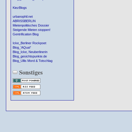
KiezBlogs
urbanophil.net
ABRISSBERLIN
Mietenpolitisches Dossier
Steigende Mieten stoppen!
Gentrification Blog
Icke_Berliner Rockpoet
Blog_'AQua!'
Blog_Icke, Neuberlinerin
Blog_gesichtspunkte.de
Blog_Ullis Mord & Totschlag
Sonstiges