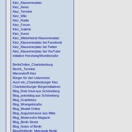
Kiez_Klausenerplatz
Kiez_News
Kiez_Termine
Kiez_Wiki
Kiez_Radio
Kiez_Forum
Kiez_Galerie
Kiez_Kunst
Kiez_Mieterbeirat Klausenerplatz
Kiez_Klausenerplatz bei Facebook
Kiez_Klausenerplatz bei Twitter
Kiez_Klausenerplatz bei YouTube
Initiative Horstweg/Wundtstraße
BerlinOnline_Charlottenburg
Bezirk_Termine
Mierendorff-Kiez
Bürger für den Lietzensee
Auch ein_Charlottenburger Kiez
Charlottenburger Bürgerinitiativen
Blog_Rote Insel aus Schöneberg
Blog_potseblog aus Schöneberg
Blog_Graefekiez
Blog_Wrangelstraße
Blog_Moabit Online
Blog_Auguststrasse aus Mitte
Blog_Modersohn-Magazin
Blog_Berlin Street
Blog_Notes of Berlin
Blog@inBerlin_Metropole Berlin