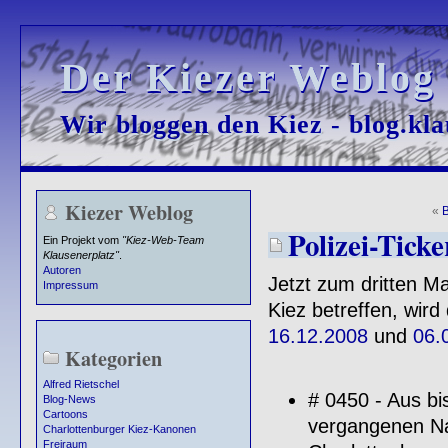
Der Kiezer Weblog
Der Kiezer Weblog
Wir bloggen den Kiez - blog.kla
Wir bloggen den Kiez - blog.kla
Kiezer Weblog
«
B
Polizei-Ticke
Ein Projekt vom
"Kiez-Web-Team
Klausenerplatz"
.
Autoren
Jetzt zum dritten M
Impressum
Kiez betreffen, wir
16.12.2008
und
06.
Kategorien
Alfred Rietschel
# 0450 - Aus bi
Blog-News
Cartoons
vergangenen Na
Charlottenburger Kiez-Kanonen
Freiraum