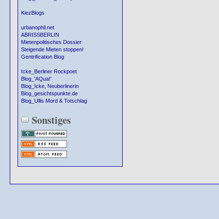
KiezBlogs
urbanophil.net
ABRISSBERLIN
Mietenpolitisches Dossier
Steigende Mieten stoppen!
Gentrification Blog
Icke_Berliner Rockpoet
Blog_'AQua!'
Blog_Icke, Neuberlinerin
Blog_gesichtspunkte.de
Blog_Ullis Mord & Totschlag
Sonstiges