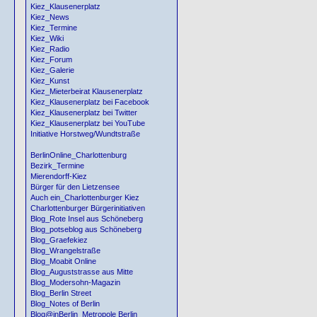
Kiez_Klausenerplatz
Kiez_News
Kiez_Termine
Kiez_Wiki
Kiez_Radio
Kiez_Forum
Kiez_Galerie
Kiez_Kunst
Kiez_Mieterbeirat Klausenerplatz
Kiez_Klausenerplatz bei Facebook
Kiez_Klausenerplatz bei Twitter
Kiez_Klausenerplatz bei YouTube
Initiative Horstweg/Wundtstraße
BerlinOnline_Charlottenburg
Bezirk_Termine
Mierendorff-Kiez
Bürger für den Lietzensee
Auch ein_Charlottenburger Kiez
Charlottenburger Bürgerinitiativen
Blog_Rote Insel aus Schöneberg
Blog_potseblog aus Schöneberg
Blog_Graefekiez
Blog_Wrangelstraße
Blog_Moabit Online
Blog_Auguststrasse aus Mitte
Blog_Modersohn-Magazin
Blog_Berlin Street
Blog_Notes of Berlin
Blog@inBerlin_Metropole Berlin