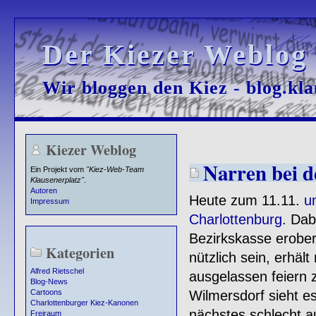
Der Kiezer Weblog
Der Kiezer Weblog
Wir bloggen den Kiez - blog.kla
Wir bloggen den Kiez - blog.kla
Kiezer Weblog
Narren bei d
Ein Projekt vom
"Kiez-Web-Team
Klausenerplatz"
.
Autoren
Heute zum 11.11.
u
Impressum
Charlottenburg
. Dab
Bezirkskasse erobe
Kategorien
nützlich sein, erhä
Alfred Rietschel
ausgelassen feiern 
Blog-News
Wilmersdorf sieht e
Cartoons
Charlottenburger Kiez-Kanonen
nächstes schlecht au
Freiraum