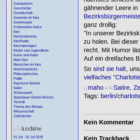
Gastautoren
gähnender Leere in
Geschichte
Gesellschaft
Bezirksbürgermeiste
Gewerbe im Kiez
Gewinnspiel
ganz drollig:
Grabowskis Katze
"In unserer Bezirksk
Kiez
Kiezfundstücke
zu holen. Bei diese
KiezRadio
Kiezreportagen
recht. Mit Humor läs
Kinder und Jugendliche
Kunst und Kultur
Auf ein dreifaches Be
Mein Kiez
Menschen im Kiez
So
sind sie halt
, un
Netzfundstücke
Philosophisches
vielfaches
"
Charlott
Politik
Raymond Sinister
maho
-
Satire
,
Ze
Satire
Schlosspark
Tags:
berlin
/
charlot
Spandauer-Damm-Brücke
Technik
Thema des Monats
Wissenschaft
ZeitZeichen
Kein Kommentar
Archive
Kein Trackback
01.Jul - 31 Jul 2026