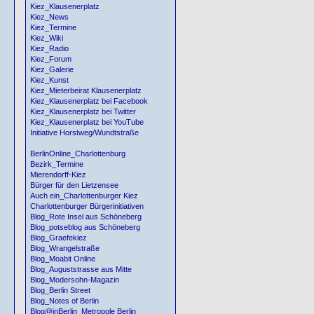
Kiez_Klausenerplatz
Kiez_News
Kiez_Termine
Kiez_Wiki
Kiez_Radio
Kiez_Forum
Kiez_Galerie
Kiez_Kunst
Kiez_Mieterbeirat Klausenerplatz
Kiez_Klausenerplatz bei Facebook
Kiez_Klausenerplatz bei Twitter
Kiez_Klausenerplatz bei YouTube
Initiative Horstweg/Wundtstraße
BerlinOnline_Charlottenburg
Bezirk_Termine
Mierendorff-Kiez
Bürger für den Lietzensee
Auch ein_Charlottenburger Kiez
Charlottenburger Bürgerinitiativen
Blog_Rote Insel aus Schöneberg
Blog_potseblog aus Schöneberg
Blog_Graefekiez
Blog_Wrangelstraße
Blog_Moabit Online
Blog_Auguststrasse aus Mitte
Blog_Modersohn-Magazin
Blog_Berlin Street
Blog_Notes of Berlin
Blog@inBerlin_Metropole Berlin