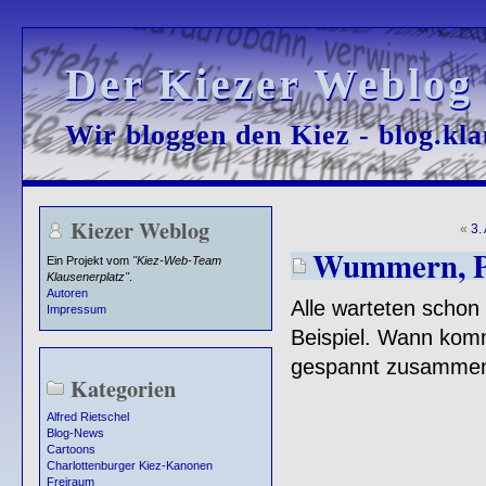
Der Kiezer Weblog
Der Kiezer Weblog
Wir bloggen den Kiez - blog.kla
Wir bloggen den Kiez - blog.kla
Kiezer Weblog
«
3.
Wummern, Po
Ein Projekt vom
"Kiez-Web-Team
Klausenerplatz"
.
Autoren
Alle warteten schon
Impressum
Beispiel. Wann komm
gespannt zusammen 
Kategorien
Alfred Rietschel
Blog-News
Cartoons
Charlottenburger Kiez-Kanonen
Freiraum