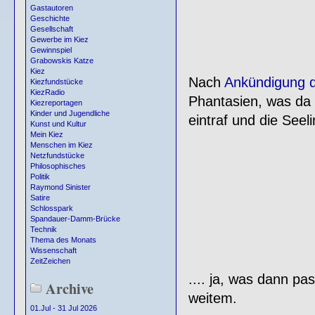
Gastautoren
Geschichte
Gesellschaft
Gewerbe im Kiez
Gewinnspiel
Grabowskis Katze
Kiez
Nach
Ankündigung d
Kiezfundstücke
KiezRadio
Phantasien, was da 
Kiezreportagen
Kinder und Jugendliche
eintraf und die Seeli
Kunst und Kultur
Mein Kiez
Menschen im Kiez
Netzfundstücke
Philosophisches
Politik
Raymond Sinister
Satire
Schlosspark
Spandauer-Damm-Brücke
Technik
Thema des Monats
Wissenschaft
ZeitZeichen
.... ja, was dann pa
Archive
weitem.
01.Jul - 31 Jul 2026