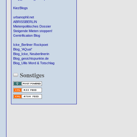
KiezBlogs
urbanophil.net
ABRISSBERLIN
Mietenpolitisches Dossier
Steigende Mieten stoppen!
Gentrification Blog
Icke_Berliner Rockpoet
Blog_'AQua!'
Blog_Icke, Neuberlinerin
Blog_gesichtspunkte.de
Blog_Ullis Mord & Totschlag
Sonstiges