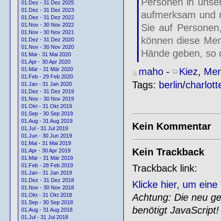
Personen in unse
01.Dez - 31 Dez 2025
01.Dez - 31 Dez 2023
aufmerksam und m
01.Dez - 31 Dez 2022
01.Nov - 30 Nov 2022
Sie auf Personen
01.Nov - 30 Nov 2021
können diese Men
01.Dez - 31 Dez 2020
01.Nov - 30 Nov 2020
Hände geben, so 
01.Mai - 31 Mai 2020
01.Apr - 30 Apr 2020
maho
-
Kiez
,
Men
01.Mär - 31 Mär 2020
01.Feb - 29 Feb 2020
Tags:
berlin
/
charlot
01.Jan - 31 Jan 2020
01.Dez - 31 Dez 2019
01.Nov - 30 Nov 2019
01.Okt - 31 Okt 2019
01.Sep - 30 Sep 2019
01.Aug - 31 Aug 2019
Kein Kommentar
01.Jul - 31 Jul 2019
01.Jun - 30 Jun 2019
01.Mai - 31 Mai 2019
Kein Trackback
01.Apr - 30 Apr 2019
01.Mär - 31 Mär 2019
01.Feb - 28 Feb 2019
Trackback link:
01.Jan - 31 Jan 2019
01.Dez - 31 Dez 2018
Klicke hier, um ein
01.Nov - 30 Nov 2018
Achtung: Die neu gen
01.Okt - 31 Okt 2018
01.Sep - 30 Sep 2018
benötigt JavaScript!
01.Aug - 31 Aug 2018
01.Jul - 31 Jul 2018