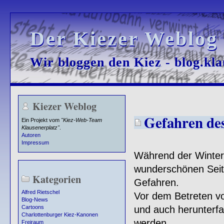
Der Kiezer Weblog
Der Kiezer Weblog
Wir bloggen den Kiez - blog.kla
Wir bloggen den Kiez - blog.kla
Kiezer Weblog
Gefahren de
Ein Projekt vom
"Kiez-Web-Team
Klausenerplatz"
.
Autoren
Impressum
Während der Winter
wunderschönen Seite
Kategorien
Gefahren.
Alfred Rietschel
Vor dem Betreten vo
Blog-News
und auch herunterfa
Cartoons
Charlottenburger Kiez-Kanonen
werden.
Freiraum