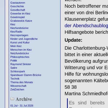
Gastautoren
Noch betroffener mac
Geschichte
Gesellschaft
einer von drei Berli
Gewerbe im Kiez
Gewinnspiel
Klausenerplatz gefu
Grabowskis Katze
der Abendschaublo
Kiez
Kiezfundstücke
Hilfsangebote berich
KiezRadio
Kiezreportagen
Update:
Kinder und Jugendliche
Kunst und Kultur
Mein Kiez
Die Charlottenburg-
Menschen im Kiez
bittet in einer aktue
Netzfundstücke
Philosophisches
Bevölkerung aufgrun
Politik
Raymond Sinister
Witterung und vor E
Satire
Schlosspark
Hilfe für wohnungsl
Spandauer-Damm-Brücke
Technik
sogenannten Kälteb
Thema des Monats
58 38
Wissenschaft
ZeitZeichen
Martina Schmiedhof
Archive
Es sind bereits
01.Jul - 31 Jul 2026