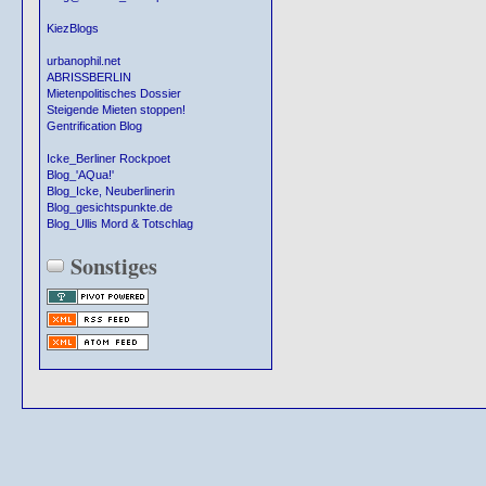
KiezBlogs
urbanophil.net
ABRISSBERLIN
Mietenpolitisches Dossier
Steigende Mieten stoppen!
Gentrification Blog
Icke_Berliner Rockpoet
Blog_'AQua!'
Blog_Icke, Neuberlinerin
Blog_gesichtspunkte.de
Blog_Ullis Mord & Totschlag
Sonstiges