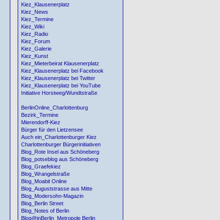
Kiez_Klausenerplatz
Kiez_News
Kiez_Termine
Kiez_Wiki
Kiez_Radio
Kiez_Forum
Kiez_Galerie
Kiez_Kunst
Kiez_Mieterbeirat Klausenerplatz
Kiez_Klausenerplatz bei Facebook
Kiez_Klausenerplatz bei Twitter
Kiez_Klausenerplatz bei YouTube
Initiative Horstweg/Wundtstraße
BerlinOnline_Charlottenburg
Bezirk_Termine
Mierendorff-Kiez
Bürger für den Lietzensee
Auch ein_Charlottenburger Kiez
Charlottenburger Bürgerinitiativen
Blog_Rote Insel aus Schöneberg
Blog_potseblog aus Schöneberg
Blog_Graefekiez
Blog_Wrangelstraße
Blog_Moabit Online
Blog_Auguststrasse aus Mitte
Blog_Modersohn-Magazin
Blog_Berlin Street
Blog_Notes of Berlin
Blog@inBerlin_Metropole Berlin