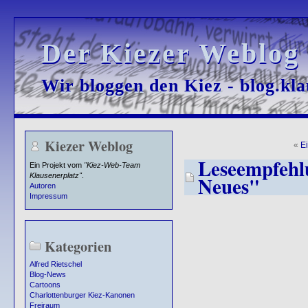
Der Kiezer Weblog
Der Kiezer Weblog
Wir bloggen den Kiez - blog.kla
Wir bloggen den Kiez - blog.kla
Kiezer Weblog
«
E
Leseempfehlu
Ein Projekt vom
"Kiez-Web-Team
Klausenerplatz"
.
Neues"
Autoren
Impressum
Kategorien
Alfred Rietschel
Blog-News
Cartoons
Charlottenburger Kiez-Kanonen
Freiraum