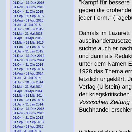
"Kampf für bessere 
01.Dez - 31 Dez 2015
01.Nov - 30 Nov 2015
gegen die drohende M
01.Okt - 31 Okt 2015
01.Sep - 30 Sep 2015
jeder Form." (Tageb
01.Aug - 31 Aug 2015
01.Jul - 31 Jul 2015
01.Jun - 30 Jun 2015
Damals im Lazarett h
01.Mai - 31 Mai 2015
01.Apr - 30 Apr 2015
auseinanderzusetzen.
01.Mär - 31 Mär 2015
suchte auch er nach
01.Feb - 28 Feb 2015
01.Jan - 31 Jan 2015
und dann als Redak
01.Dez - 31 Dez 2014
01.Nov - 30 Nov 2014
unter dem Namen Er
01.Okt - 31 Okt 2014
01.Sep - 30 Sep 2014
1928 das Thema erneu
01.Aug - 31 Aug 2014
letztlich ungeklärt.
01.Jul - 31 Jul 2014
01.Jun - 30 Jun 2014
Verlag (Ullstein) a
01.Mai - 31 Mai 2014
01.Apr - 30 Apr 2014
der kriegskritische
01.Mär - 31 Mär 2014
01.Feb - 28 Feb 2014
Vossischen Zeitung
01.Jan - 31 Jan 2014
Buchhandel erschie
01.Dez - 31 Dez 2013
01.Nov - 30 Nov 2013
01.Okt - 31 Okt 2013
01.Sep - 30 Sep 2013
01.Aug - 31 Aug 2013
01.Jul - 31 Jul 2013