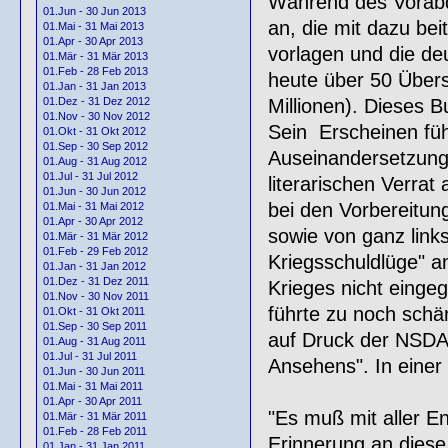
Während des Vorabd
01.Jun - 30 Jun 2013
an, die mit dazu be
01.Mai - 31 Mai 2013
01.Apr - 30 Apr 2013
vorlagen und die deu
01.Mär - 31 Mär 2013
01.Feb - 28 Feb 2013
heute über 50 Über
01.Jan - 31 Jan 2013
Millionen). Dieses Bu
01.Dez - 31 Dez 2012
01.Nov - 30 Nov 2012
Sein Erscheinen füh
01.Okt - 31 Okt 2012
01.Sep - 30 Sep 2012
Auseinandersetzunge
01.Aug - 31 Aug 2012
01.Jul - 31 Jul 2012
literarischen Verra
01.Jun - 30 Jun 2012
bei den Vorbereitung
01.Mai - 31 Mai 2012
01.Apr - 30 Apr 2012
sowie von ganz links
01.Mär - 31 Mär 2012
01.Feb - 29 Feb 2012
Kriegsschuldlüge" an
01.Jan - 31 Jan 2012
01.Dez - 31 Dez 2011
Krieges nicht eing
01.Nov - 30 Nov 2011
führte zu noch schä
01.Okt - 31 Okt 2011
01.Sep - 30 Sep 2011
auf Druck der NSDA
01.Aug - 31 Aug 2011
01.Jul - 31 Jul 2011
Ansehens". In eine
01.Jun - 30 Jun 2011
01.Mai - 31 Mai 2011
01.Apr - 30 Apr 2011
"Es muß mit aller E
01.Mär - 31 Mär 2011
01.Feb - 28 Feb 2011
Erinnerung an diese 
01.Jan - 31 Jan 2011