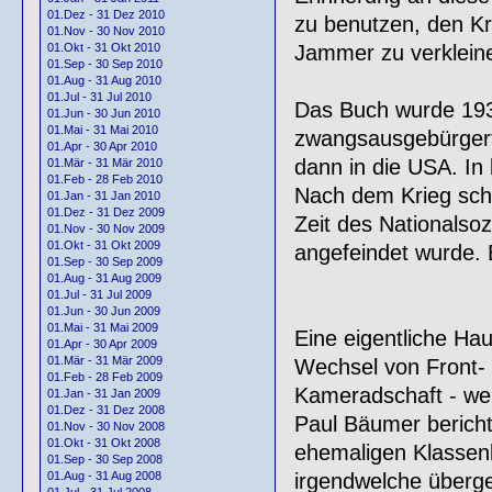
01.Dez - 31 Dez 2010
zu benutzen, den Kr
01.Nov - 30 Nov 2010
Jammer zu verkleine
01.Okt - 31 Okt 2010
01.Sep - 30 Sep 2010
01.Aug - 31 Aug 2010
01.Jul - 31 Jul 2010
Das Buch wurde 193
01.Jun - 30 Jun 2010
01.Mai - 31 Mai 2010
zwangsausgebürgert.
01.Apr - 30 Apr 2010
dann in die USA. In
01.Mär - 31 Mär 2010
01.Feb - 28 Feb 2010
Nach dem Krieg sch
01.Jan - 31 Jan 2010
01.Dez - 31 Dez 2009
Zeit des Nationalsoz
01.Nov - 30 Nov 2009
01.Okt - 31 Okt 2009
angefeindet wurde. 
01.Sep - 30 Sep 2009
01.Aug - 31 Aug 2009
01.Jul - 31 Jul 2009
01.Jun - 30 Jun 2009
01.Mai - 31 Mai 2009
Eine eigentliche Hau
01.Apr - 30 Apr 2009
01.Mär - 31 Mär 2009
Wechsel von Front-
01.Feb - 28 Feb 2009
Kameradschaft - we
01.Jan - 31 Jan 2009
01.Dez - 31 Dez 2008
Paul Bäumer bericht
01.Nov - 30 Nov 2008
01.Okt - 31 Okt 2008
ehemaligen Klassen
01.Sep - 30 Sep 2008
irgendwelche übergeo
01.Aug - 31 Aug 2008