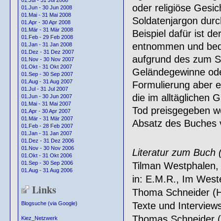
01.Jul - 31 Jul 2008
oder religiöse Gesic
01.Jun - 30 Jun 2008
01.Mai - 31 Mai 2008
Soldatenjargon durc
01.Apr - 30 Apr 2008
01.Mär - 31 Mär 2008
Beispiel dafür ist de
01.Feb - 29 Feb 2008
entnommen und bedeu
01.Jan - 31 Jan 2008
01.Dez - 31 Dez 2007
aufgrund des zum St
01.Nov - 30 Nov 2007
01.Okt - 31 Okt 2007
Geländegewinne oder 
01.Sep - 30 Sep 2007
01.Aug - 31 Aug 2007
Formulierung aber e
01.Jul - 31 Jul 2007
die im alltäglichen
01.Jun - 30 Jun 2007
01.Mai - 31 Mai 2007
Tod preisgegeben we
01.Apr - 30 Apr 2007
01.Mär - 31 Mär 2007
Absatz des Buches v
01.Feb - 28 Feb 2007
01.Jan - 31 Jan 2007
01.Dez - 31 Dez 2006
01.Nov - 30 Nov 2006
Literatur zum Buch (
01.Okt - 31 Okt 2006
01.Sep - 30 Sep 2006
Tilman Westphalen, 
01.Aug - 31 Aug 2006
in: E.M.R., Im West
Links
Thoma Schneider (Hg.
Texte und Intervie
Blogsuche (via Google)
Thomas Schneider (H
Kiez_Netzwerk