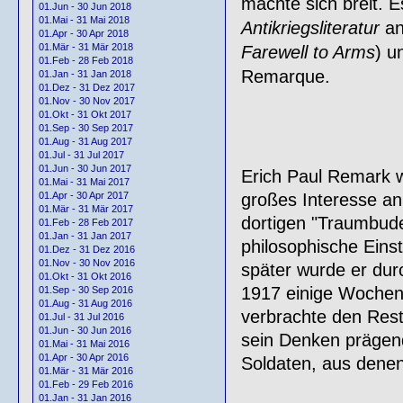
machte sich breit. E
01.Jun - 30 Jun 2018
01.Mai - 31 Mai 2018
Antikriegsliteratur
an
01.Apr - 30 Apr 2018
01.Mär - 31 Mär 2018
Farewell to Arms
) u
01.Feb - 28 Feb 2018
Remarque.
01.Jan - 31 Jan 2018
01.Dez - 31 Dez 2017
01.Nov - 30 Nov 2017
01.Okt - 31 Okt 2017
01.Sep - 30 Sep 2017
01.Aug - 31 Aug 2017
01.Jul - 31 Jul 2017
01.Jun - 30 Jun 2017
Erich Paul Remark w
01.Mai - 31 Mai 2017
großes Interesse an
01.Apr - 30 Apr 2017
01.Mär - 31 Mär 2017
dortigen "Traumbude
01.Feb - 28 Feb 2017
01.Jan - 31 Jan 2017
philosophische Einst
01.Dez - 31 Dez 2016
01.Nov - 30 Nov 2016
später wurde er dur
01.Okt - 31 Okt 2016
1917 einige Wochen
01.Sep - 30 Sep 2016
01.Aug - 31 Aug 2016
verbrachte den Rest 
01.Jul - 31 Jul 2016
01.Jun - 30 Jun 2016
sein Denken prägend
01.Mai - 31 Mai 2016
01.Apr - 30 Apr 2016
Soldaten, aus denen 
01.Mär - 31 Mär 2016
01.Feb - 29 Feb 2016
01.Jan - 31 Jan 2016