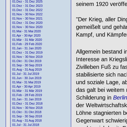
01.Dez - 31 Dez 2025
seinem 1920 veröff
01.Dez - 31 Dez 2023
01.Dez - 31 Dez 2022
01.Nov - 30 Nov 2022
"Der Krieg, aller Di
01.Nov - 30 Nov 2021
01.Dez - 31 Dez 2020
gemeißelt und gehär
01.Nov - 30 Nov 2020
01.Mai - 31 Mai 2020
Kampf, und Kämpfer 
01.Apr - 30 Apr 2020
01.Mär - 31 Mär 2020
01.Feb - 29 Feb 2020
01.Jan - 31 Jan 2020
Allgemein bestand i
01.Dez - 31 Dez 2019
01.Nov - 30 Nov 2019
Interesse an Kriegsl
01.Okt - 31 Okt 2019
01.Sep - 30 Sep 2019
Zivilleben Fuß zu f
01.Aug - 31 Aug 2019
stabilisierte sich na
01.Jul - 31 Jul 2019
01.Jun - 30 Jun 2019
und soziale Lage, a
01.Mai - 31 Mai 2019
01.Apr - 30 Apr 2019
das galt bei weitem 
01.Mär - 31 Mär 2019
01.Feb - 28 Feb 2019
Schilderung in
Berli
01.Jan - 31 Jan 2019
01.Dez - 31 Dez 2018
der Weltwirtschaftskr
01.Nov - 30 Nov 2018
Löhne stagnierten b
01.Okt - 31 Okt 2018
01.Sep - 30 Sep 2018
Gegenwart schwierig
01.Aug - 31 Aug 2018
01.Jul - 31 Jul 2018