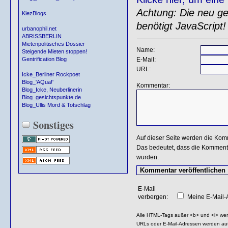
Achtung: Die neu gen
KiezBlogs
benötigt JavaScript!
urbanophil.net
ABRISSBERLIN
Mietenpolitisches Dossier
Name:
Steigende Mieten stoppen!
E-Mail:
Gentrification Blog
URL:
Icke_Berliner Rockpoet
Blog_'AQua!'
Kommentar:
Blog_Icke, Neuberlinerin
Blog_gesichtspunkte.de
Blog_Ullis Mord & Totschlag
Sonstiges
Auf dieser Seite werden die Kom
Das bedeutet, dass die Kommentar
wurden.
E-Mail
verbergen:
Meine E-Mail-A
Alle HTML-Tags außer <b> und <i> we
URLs oder E-Mail-Adressen werden au