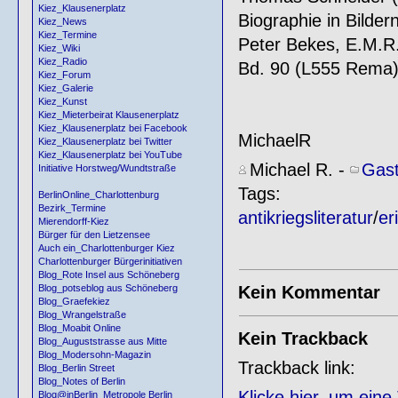
Kiez_Klausenerplatz
Biographie in Bild
Kiez_News
Kiez_Termine
Peter Bekes, E.M.R.
Kiez_Wiki
Kiez_Radio
Bd. 90 (L555 Rema
Kiez_Forum
Kiez_Galerie
Kiez_Kunst
Kiez_Mieterbeirat Klausenerplatz
Kiez_Klausenerplatz bei Facebook
MichaelR
Kiez_Klausenerplatz bei Twitter
Kiez_Klausenerplatz bei YouTube
Michael R.
-
Gast
Initiative Horstweg/Wundtstraße
Tags:
BerlinOnline_Charlottenburg
Bezirk_Termine
antikriegsliteratur
/
er
Mierendorff-Kiez
Bürger für den Lietzensee
Auch ein_Charlottenburger Kiez
Charlottenburger Bürgerinitiativen
Blog_Rote Insel aus Schöneberg
Kein Kommentar
Blog_potseblog aus Schöneberg
Blog_Graefekiez
Blog_Wrangelstraße
Blog_Moabit Online
Kein Trackback
Blog_Auguststrasse aus Mitte
Blog_Modersohn-Magazin
Trackback link:
Blog_Berlin Street
Blog_Notes of Berlin
Klicke hier, um ein
Blog@inBerlin_Metropole Berlin