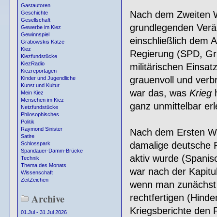
Gastautoren
Nach dem Zweiten We
Geschichte
Gesellschaft
grundlegenden Verän
Gewerbe im Kiez
Gewinnspiel
einschließlich dem 
Grabowskis Katze
Kiez
Regierung (SPD, Gr
Kiezfundstücke
KiezRadio
militärischen Einsat
Kiezreportagen
grauenvoll und verb
Kinder und Jugendliche
Kunst und Kultur
war das, was
Krieg
h
Mein Kiez
Menschen im Kiez
ganz unmittelbar er
Netzfundstücke
Philosophisches
Politik
Raymond Sinister
Nach dem Ersten Wel
Satire
damalige deutsche R
Schlosspark
Spandauer-Damm-Brücke
aktiv wurde (Spanis
Technik
Thema des Monats
war nach der Kapit
Wissenschaft
ZeitZeichen
wenn man zunächst g
Archive
rechtfertigen (Hinde
Kriegsberichte den
01.Jul - 31 Jul 2026