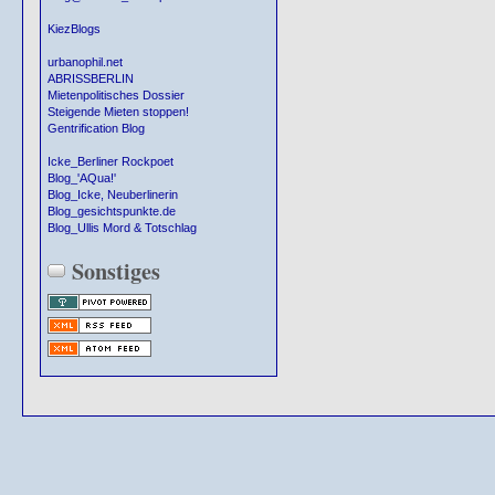
KiezBlogs
urbanophil.net
ABRISSBERLIN
Mietenpolitisches Dossier
Steigende Mieten stoppen!
Gentrification Blog
Icke_Berliner Rockpoet
Blog_'AQua!'
Blog_Icke, Neuberlinerin
Blog_gesichtspunkte.de
Blog_Ullis Mord & Totschlag
Sonstiges