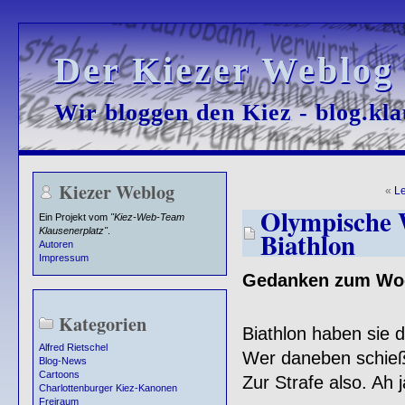
Der Kiezer Weblog
Der Kiezer Weblog
Wir bloggen den Kiez - blog.kla
Wir bloggen den Kiez - blog.kla
Kiezer Weblog
«
L
Olympische W
Ein Projekt vom
"Kiez-Web-Team
Klausenerplatz"
.
Biathlon
Autoren
Impressum
Gedanken zum Wo
Kategorien
Biathlon haben sie 
Alfred Rietschel
Wer daneben schießt
Blog-News
Cartoons
Zur Strafe also. Ah j
Charlottenburger Kiez-Kanonen
Freiraum