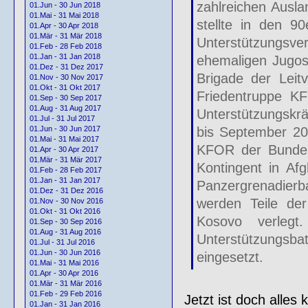
zahlreichen Ausla
01.Jun - 30 Jun 2018
01.Mai - 31 Mai 2018
stellte in den 9
01.Apr - 30 Apr 2018
01.Mär - 31 Mär 2018
Unterstützungsve
01.Feb - 28 Feb 2018
01.Jan - 31 Jan 2018
ehemaligen Jugos
01.Dez - 31 Dez 2017
Brigade der Leit
01.Nov - 30 Nov 2017
01.Okt - 31 Okt 2017
Friedentruppe K
01.Sep - 30 Sep 2017
01.Aug - 31 Aug 2017
Unterstützungskr
01.Jul - 31 Jul 2017
bis September 200
01.Jun - 30 Jun 2017
01.Mai - 31 Mai 2017
KFOR der Bundesw
01.Apr - 30 Apr 2017
01.Mär - 31 Mär 2017
Kontingent in Afg
01.Feb - 28 Feb 2017
01.Jan - 31 Jan 2017
Panzergrenadierba
01.Dez - 31 Dez 2016
werden Teile der
01.Nov - 30 Nov 2016
01.Okt - 31 Okt 2016
Kosovo verleg
01.Sep - 30 Sep 2016
01.Aug - 31 Aug 2016
Unterstützungsb
01.Jul - 31 Jul 2016
01.Jun - 30 Jun 2016
eingesetzt.
01.Mai - 31 Mai 2016
01.Apr - 30 Apr 2016
01.Mär - 31 Mär 2016
01.Feb - 29 Feb 2016
Jetzt ist doch alle
01.Jan - 31 Jan 2016