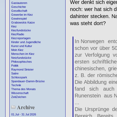
Wer denkt sich eigen
Gastautoren
Geschichte
noch: wer hat sich 
Gesellschaft
Gewerbe im Kiez
dahinter stecken. N
Gewinnspiel
was steht dort?
Grabowskis Katze
Kiez
Kiezfundstücke
KiezRadio
Kiezreportagen
In Norwegen entd
Kinder und Jugendliche
Kunst und Kultur
schon vor über 50
Mein Kiez
zur Verfolgung v
Menschen im Kiez
Netzfundstücke
ersten schriftlic
Philosophisches
Politik
chinesischen, gri
Raymond Sinister
Satire
z. B. der römische
Schlosspark
Die Abbildung ein
Spandauer-Damm-Brücke
Technik
fand sich auc
Thema des Monats
Wissenschaft
Runenstein aus 
ZeitZeichen
...
Archive
Die Ursprünge des
01.Jul - 31 Jul 2026
Bereich. Bereits