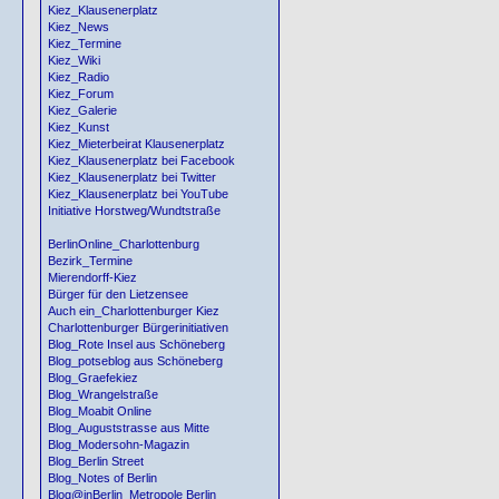
Kiez_Klausenerplatz
Kiez_News
Kiez_Termine
Kiez_Wiki
Kiez_Radio
Kiez_Forum
Kiez_Galerie
Kiez_Kunst
Kiez_Mieterbeirat Klausenerplatz
Kiez_Klausenerplatz bei Facebook
Kiez_Klausenerplatz bei Twitter
Kiez_Klausenerplatz bei YouTube
Initiative Horstweg/Wundtstraße
BerlinOnline_Charlottenburg
Bezirk_Termine
Mierendorff-Kiez
Bürger für den Lietzensee
Auch ein_Charlottenburger Kiez
Charlottenburger Bürgerinitiativen
Blog_Rote Insel aus Schöneberg
Blog_potseblog aus Schöneberg
Blog_Graefekiez
Blog_Wrangelstraße
Blog_Moabit Online
Blog_Auguststrasse aus Mitte
Blog_Modersohn-Magazin
Blog_Berlin Street
Blog_Notes of Berlin
Blog@inBerlin_Metropole Berlin