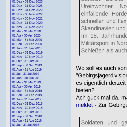
01.Dez - 31 Dez 2025
Ureinwohner No
01.Dez - 31 Dez 2023
01.Dez - 31 Dez 2022
einfallende Hord
01.Nov - 30 Nov 2022
01.Nov - 30 Nov 2021
schnellen und flex
01.Dez - 31 Dez 2020
Skandinavien und
01.Nov - 30 Nov 2020
01.Mai - 31 Mai 2020
Im 18. Jahrhunde
01.Apr - 30 Apr 2020
01.Mär - 31 Mär 2020
Militärsport in No
01.Feb - 29 Feb 2020
01.Jan - 31 Jan 2020
Schießen als auch
01.Dez - 31 Dez 2019
01.Nov - 30 Nov 2019
01.Okt - 31 Okt 2019
01.Sep - 30 Sep 2019
Wo soll es auch son
01.Aug - 31 Aug 2019
01.Jul - 31 Jul 2019
"Gebirgsjägerdivision
01.Jun - 30 Jun 2019
es eigentlich derze
01.Mai - 31 Mai 2019
01.Apr - 30 Apr 2019
bieten?
01.Mär - 31 Mär 2019
01.Feb - 28 Feb 2019
Ach guck mal da, ma
01.Jan - 31 Jan 2019
meldet
- Zur Gebirg
01.Dez - 31 Dez 2018
01.Nov - 30 Nov 2018
01.Okt - 31 Okt 2018
01.Sep - 30 Sep 2018
01.Aug - 31 Aug 2018
Soldaten und g
01.Jul - 31 Jul 2018