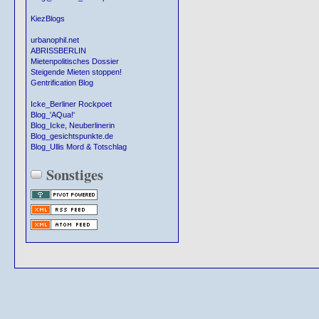
KiezBlogs
urbanophil.net
ABRISSBERLIN
Mietenpolitisches Dossier
Steigende Mieten stoppen!
Gentrification Blog
Icke_Berliner Rockpoet
Blog_'AQua!'
Blog_Icke, Neuberlinerin
Blog_gesichtspunkte.de
Blog_Ullis Mord & Totschlag
Sonstiges