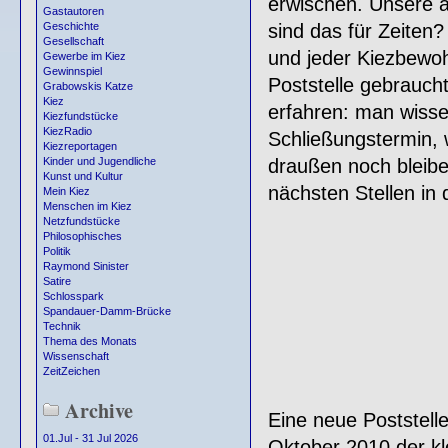
erwischen. Unsere ä
Gastautoren
sind das für Zeiten
Geschichte
Gesellschaft
und jeder Kiezbewoh
Gewerbe im Kiez
Gewinnspiel
Poststelle gebraucht
Grabowskis Katze
Kiez
erfahren: man wiss
Kiezfundstücke
KiezRadio
Schließungstermin, 
Kiezreportagen
draußen noch bleibe
Kinder und Jugendliche
Kunst und Kultur
nächsten Stellen in 
Mein Kiez
Menschen im Kiez
Netzfundstücke
Philosophisches
Politik
Raymond Sinister
Satire
Schlosspark
Spandauer-Damm-Brücke
Technik
Thema des Monats
Wissenschaft
ZeitZeichen
Archive
Eine neue Poststelle
01.Jul - 31 Jul 2026
Oktober 2010 der kl