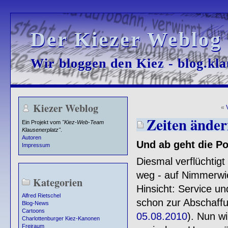
Der Kiezer Weblog
Der Kiezer Weblog
Wir bloggen den Kiez - blog.kla
Wir bloggen den Kiez - blog.kla
Kiezer Weblog
«
Zeiten ändern s
Ein Projekt vom
"Kiez-Web-Team
Klausenerplatz"
.
Autoren
Und ab geht die Pos
Impressum
Diesmal verflüchtig
weg - auf Nimmerwie
Kategorien
Hinsicht: Service u
Alfred Rietschel
schon zur Abschaffun
Blog-News
Cartoons
05.08.2010
). Nun w
Charlottenburger Kiez-Kanonen
Freiraum