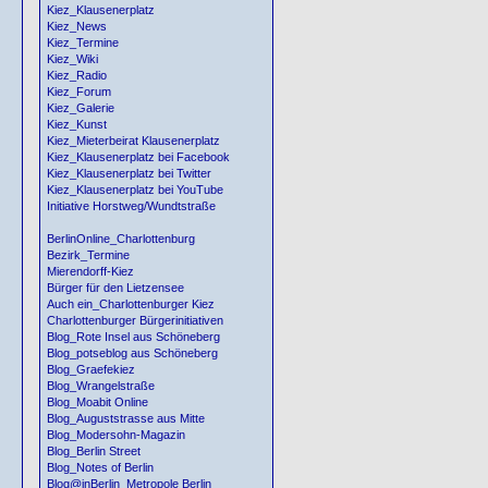
Kiez_Klausenerplatz
Kiez_News
Kiez_Termine
Kiez_Wiki
Kiez_Radio
Kiez_Forum
Kiez_Galerie
Kiez_Kunst
Kiez_Mieterbeirat Klausenerplatz
Kiez_Klausenerplatz bei Facebook
Kiez_Klausenerplatz bei Twitter
Kiez_Klausenerplatz bei YouTube
Initiative Horstweg/Wundtstraße
BerlinOnline_Charlottenburg
Bezirk_Termine
Mierendorff-Kiez
Bürger für den Lietzensee
Auch ein_Charlottenburger Kiez
Charlottenburger Bürgerinitiativen
Blog_Rote Insel aus Schöneberg
Blog_potseblog aus Schöneberg
Blog_Graefekiez
Blog_Wrangelstraße
Blog_Moabit Online
Blog_Auguststrasse aus Mitte
Blog_Modersohn-Magazin
Blog_Berlin Street
Blog_Notes of Berlin
Blog@inBerlin_Metropole Berlin