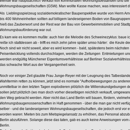
Wende war hauptsächlich Verkauf von kommunalen Wohnungsbeständen und die P
Wohnungsbaugesellschaften (GSW). Man wollte Kasse machen, was interessiert di
Als Lieblingsspielzeug sozialdemokratischer Bauperspektive wurde von Herrn Arn
bis 400 Wohneinheiten sollten auf billigem landeseigenen Boden von Baugruppe
hieß das Zauberwort und der Rest war der Bau von Gewerbeimmobilien und Stadtp
Wohnungsbauförderung war out.
Es kam wie es kommen mußte: auch hier die Melodie des Schweinezyklus: baue ich 
reiße ich stattdessen ab - trifft es mich zehn jahre später umso härter: die Keule 
Noch sind wir nicht soweit, aber es wird kommen - bald, spätestens beim nächsten 
Peisentwicklung vollends durchschlagen, werden die Zeitungen Entmietungen 
werden endgültig Münchener Eigentumsverhältnisse auf Berliner Sozialverhältnisse 
das schwache Wort aus der Vergangenheit sein.
Noch vor einiger Zeit glaubte Frau Junge-Reyer mit der Leugnung des Tatbestande
Wahltermin retten zu können, jetzt sind es normale "Aufholbewegungen zu ander
unmittelbar in den letzten Tagen explodieren plötzlich die Willenskundgebunge
sollen jetzt plötzlich (wo man doch vorher dieselbigen reichlich verkauft, umgewan
den Weg gebracht werden. Aber nicht das Land Berlin will bauen, fördern, vielme
Wohnungsbaugenossenschaften in Haft genommen - über die man gar nicht verfüg
selber - und die landeseigenen Wohnungsbaugesellschaften, die jedoch erst vor ei
worden waren: Mieten bis zum Mietspiegelansatz zu erhöhen, das Personal abz
Berlin abzuführen. Solange diese das taten, gab es auch keine Anweisungen vom a
Berlin.