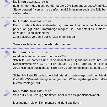
Nr. 3, neu
,
18.09.2011 - 00:58
natürlich geht das nicht. es gibt ja die 20% kappungsgrenze.Frau(Hau
Steuerberaterin) versucht es einfach mal.Stimmt man zu, ist die falle be
vielen gehen..
Nr. 4, maho
,
18.09.2011 - 01:04
Dann würde ich das strafverdächtig nennen. Informiere die Mieter 
prüfen, ob ggf. eine Strafanzeige möglich ist – oder stellt sie einfach 
anzeigen – sind kostenlos!).
Zum Beispiel: Verdacht auf vorsätzlichen Betrug
Sowas sollte im Ansatz unterbunden werden.
Nr. 5, neu
,
18.09.2011 - 01:21
es ist noch viel schlimmer: mehr als 92%
“Ich bitte Sie namens und in Vollmacht des Eigentümers um Ihre Zu
Nettokaltmiete von 472,22 Eur um 388,77
EUR
auf 860,99 zuzügl
210,87Eur also auf insgesamt 1062,86 zu zahlen erstmalig ab dem 01.
Sicherlich kein Einzelfall:die Miethaie sind unterwegs und die Priva
(190 000(?)Mieterhöhungsverlangen)den Wohnungsbaugesellschaften
Mietpreisspiegel 2011
Nr. 6, maho
,
18.09.2011 - 01:30
Wird auf § 558 Bezug genommen, oder wird das gar nicht erwähnt?
Lies meinen letzten Kommentar und zieht das durch!