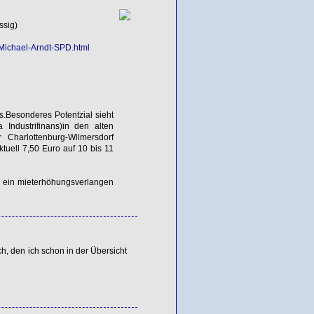
ssig)
Michael-Arndt-
SPD
.html
s.Besonderes Potentzial sieht
 Industrifinans)in den alten
r Charlottenburg-Wilmersdorf
ktuell 7,50 Euro auf 10 bis 11
g ein mieterhöhungsverlangen
h, den ich schon in der Übersicht