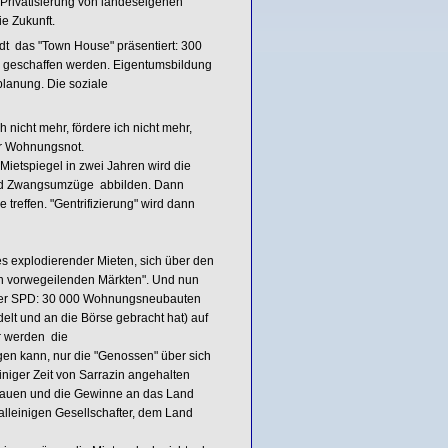
rivatisierung von landeseigenen
e Zukunft.
dt das "Town House" präsentiert: 300
n geschaffen werden. Eigentumsbildung
lanung. Die soziale
nicht mehr, fördere ich nicht mehr,
der Wohnungsnot.
Mietspiegel in zwei Jahren wird die
und Zwangsumzüge abbilden. Dann
treffen. "Gentrifizierung" wird dann
s explodierender Mieten, sich über den
en vorwegeilenden Märkten". Und nun
n der SPD: 30 000 Wohnungsneubauten
delt und an die Börse gebracht hat) auf
hr werden die
en kann, nur die "Genossen" über sich
niger Zeit von Sarrazin angehalten
ubauen und die Gewinne an das Land
lleinigen Gesellschafter, dem Land