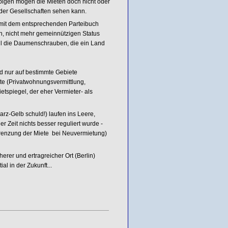
bigen mögen die Mieten doch nicht oder
der Gesellschaften sehen kann.
 mit dem entsprechenden Parteibuch
, nicht mehr gemeinnützigen Status
 all die Daumenschrauben, die ein Land
 nur auf bestimmte Gebiete
e (Privatwohnungsvermittlung,
spiegel, der eher Vermieter- als
z-Gelb schuld!) laufen ins Leere,
Zeit nichts besser reguliert wurde -
grenzung der Miete bei Neuvermietung)
erer und ertragreicher Ort (Berlin)
 in der Zukunft...