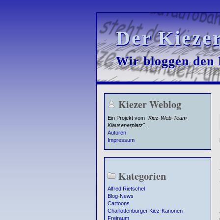
Der Kieze
Der Kieze
Wir bloggen den K
Wir bloggen den K
Kiezer Weblog
Ein Projekt vom
"Kiez-Web-Team
Klausenerplatz"
.
Autoren
Impressum
Kategorien
Alfred Rietschel
Blog-News
Cartoons
Charlottenburger Kiez-Kanonen
Freiraum