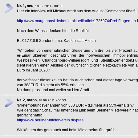
Nr. 1, neu
,
18.09.2011 - 00:33
Hier ein Interview mit Michael Arndt aus dem August:(Kommentar überflü
http://www.morgenpost.de/berlin-aktuell/article1735974/Drei-Fragen-an-
Nach dem Wunschdenken hier die Realität
BLZ
17./18.9 Sonderthema: Kaufen statt Mieten
“Wir gehen von einer jährlichen Steigerung um drei bis vier Prozent au
er(Einar Skjerven, geschäftsführer der norwegischen Immobilienfirma
Westbezirken Charlottenburg-Wilmersdorf und Steglitz-Zehlendorf.Fü
sieht Kjerven einen Anstieg der durchschnittlichen Nettokaltmiete von a
Euro im Jahr 2020.”
der verfasser dieser zeilen hat da auch schon mal dieser tage vornwe
von 388EUR-d.s.mehr als 55%-erhalten.
Na dann prost und mal weiter so Herr Arndt.
Nr. 2, maho
,
18.09.2011 - 00:53
“Mieterhöhungsverlangen von 388
EUR
– d.s.mehr als 55%-erhalten.”
Wie geht das? Schau mal unter dem Link beim Berliner Mieterverein nac
gebracht hatte:
http://www.berliner-mieterverein.de/pres..
Wir können das gern auch mal beim Mieterbeirat überprüfen.