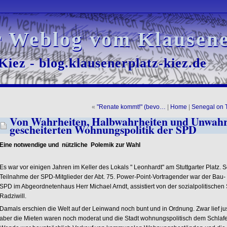
r Weblog vom Klausene
r Weblog vom Klausene
iez - blog.klausenerplatz-kiez.de
iez - blog.klausenerplatz-kiez.de
«
"Renate kommt!" (bevo…
|
Home
|
Senegal on T
Von Wahrheiten, Halbwahrheiten und Unwahrh
gescheiterten Wohnungspolitik der SPD
Eine notwendige und nützliche Polemik zur Wahl
Es war vor einigen Jahren im Keller des Lokals " Leonhardt" am Stuttgarter Platz. S
Teilnahme der SPD-Mitglieder der Abt. 75. Power-Point-Vortragender war der Bau
SPD im Abgeordnetenhaus Herr Michael Arndt, assistiert von der sozialpolitischen 
Radziwill.
Damals erschien die Welt auf der Leinwand noch bunt und in Ordnung. Zwar lief 
aber die Mieten waren noch moderat und die Stadt wohnungspolitisch dem Schlafe