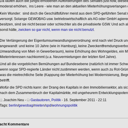
Da laufen auch die jüngst erhobenen Aufforderungen des Senates just now, diesel
moderat erhöhen, ins Leere - wie man an den aktuellen Mieterhöhungsverlangen 
Kein Wunder: sind doch die Geschäftsführer meist aus dem SPD-geführten Senat
versorgt. Solange GEWOBAG usw. betriebswirtschaftlich als AG oder GmbH agieren
besitzen, sind sie nicht besser oder schlechter als die privatisierte GSW. Und ach
sonst hätte,
zwicken so gar nicht, wenn man sie nicht benutzt
.
Die Verlängerung der Eigentumsumwandlungsverordnung: erst nach viel Druck und
angewandt und keine 10 Jahre (wie in Hamburg), keine Zweckentfremdungsverbot
Umwandlung von Miet- in Gewerberaum), keine Erhöhung des Wohngeldes, ein Miet
Mieterinteressen nachkommt (u.a. Neuvermietungen der letzten fünf Jahre).
Und all die vorgeblichen Bemühungen auf Bundesebene (natürlich ist immer Schwar
wenn sogar SPD-regierte Länder nicht zustimmen werden, wenn auch zu Rot-Grüner 
was die mietrechtliche Seite (Kappung der Mieterhöhung bei Modernisierung, Be
betrifft.
Wofür die SPD nichts kann: der Drang des Kapitals in den Immobiliensektor, als sich
nach dem Zusammenbruch der Kapitalmärkte, mit ungeheurem Entwicklungspotential
Joachim Neu
-
Gastautoren
,
Politik
- 16. September 2011 - 22:11
Tags:
berlin
/
gewobag
/
mieten
/
spd
/
wohnungspolitik
acht Kommentare