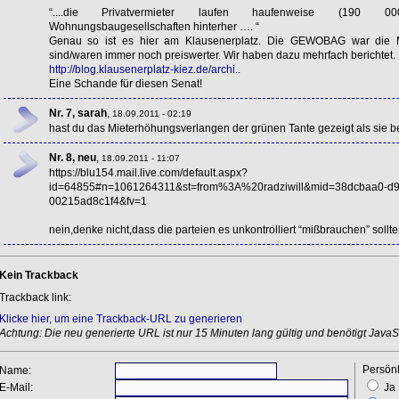
“....die Privatvermieter laufen haufenweise (190 000(?)
Wohnungsbaugesellschaften hinterher …. “
Genau so ist es hier am Klausenerplatz. Die
GEWOBAG
war die Mi
sind/waren immer noch preiswerter. Wir haben dazu mehrfach berichtet.
http://blog.klausenerplatz-kiez.de/archi..
Eine Schande für diesen Senat!
Nr. 7, sarah
,
18.09.2011 - 02:19
hast du das Mieterhöhungsverlangen der grünen Tante gezeigt als sie be
Nr. 8, neu
,
18.09.2011 - 11:07
https://blu154.mail.live.com/default.aspx?
id=64855#n=1061264311&st=from%3A%20radziwill&mid=38dcbaa0-d9
00215ad8c1f4&fv=1
nein,denke nicht,dass die parteien es unkontrolliert “mißbrauchen” sollte
Kein Trackback
Trackback link:
Klicke hier, um eine Trackback-URL zu generieren
Achtung: Die neu generierte URL ist nur 15 Minuten lang gültig und benötigt JavaSc
Persönl
Name:
E-Mail:
Ja