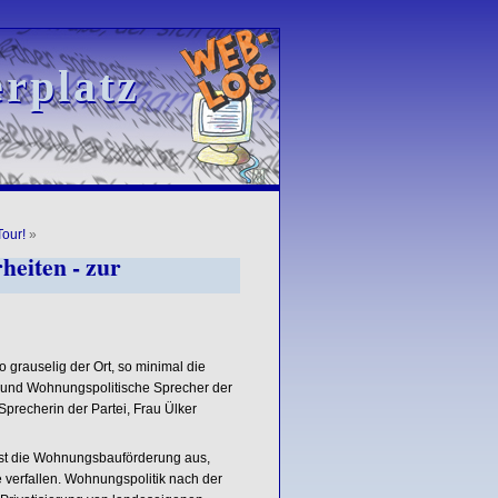
rplatz
rplatz
our!
»
eiten - zur
o grauselig der Ort, so minimal die
- und Wohnungspolitische Sprecher der
Sprecherin der Partei, Frau Ülker
just die Wohnungsbauförderung aus,
 verfallen. Wohnungspolitik nach der