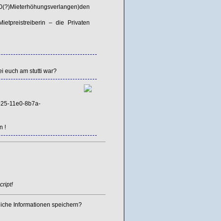
Mieterhöhungsverlangen)den
etpreistreiberin – die Privaten
i euch am stutti war?
25-11e0-8b7a-
n !
ript!
iche Informationen speichern?