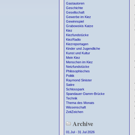
Gastautoren
Geschichte
Gesellschaft
Gewerbe im Kiez
Gewinnspiel
Grabowskis Katze
Kiez
Kiezfundstücke
KiezRadio
Kiezreportagen
Kinder und Jugendliche
Kunst und Kultur
Mein Kiez
Menschen im Kiez
Netzfundstücke
Philosophisches
Politik
Raymond Sinister
Satire
Schlosspark
Spandauer-Damm-Brücke
Technik
Thema des Monats
Wissenschaft
ZeitZeichen
Archive
01.Jul - 31 Jul 2026