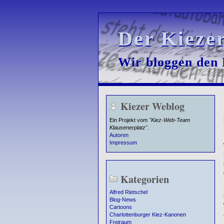
Der Kieze
Der Kieze
Wir bloggen den K
Wir bloggen den K
Kiezer Weblog
Ein Projekt vom
"Kiez-Web-Team
Klausenerplatz"
.
Autoren
Impressum
Kategorien
Alfred Rietschel
Blog-News
Cartoons
Charlottenburger Kiez-Kanonen
Freiraum