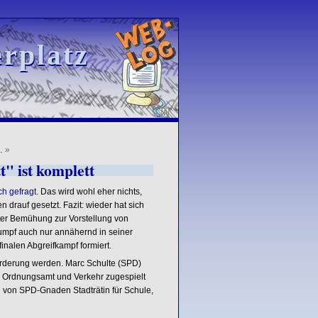
rplatz
rplatz
…
»
" ist komplett
ch gefragt
. Das wird wohl eher nichts,
drauf gesetzt. Fazit: wieder hat sich
ster Bemühung zur Vorstellung von
 Sumpf auch nur annähernd in seiner
inalen Abgreifkampf formiert.
örderung werden. Marc Schulte (SPD)
, Ordnungsamt und Verkehr zugespielt
g von SPD-Gnaden Stadträtin für Schule,