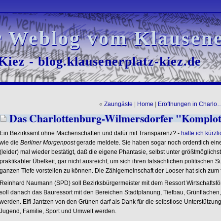
r Weblog vom Klausene
r Weblog vom Klausene
iez - blog.klausenerplatz-kiez.de
iez - blog.klausenerplatz-kiez.de
«
Zaungäste
|
Home
|
Eröffnungen in Charlo
Das Charlottenburg-Wilmersdorfer "Komplott
Ein Bezirksamt ohne Machenschaften und dafür mit Transparenz? -
hatte ich kürzli
wie die
Berliner Morgenpost
gerade meldete. Sie haben sogar noch ordentlich einen 
(leider) mal wieder bestätigt, daß die eigene Phantasie, selbst unter größtmöglich
praktikabler Übelkeit, gar nicht ausreicht, um sich ihren tatsächlichen politischen
ganzen Tiefe vorstellen zu können. Die Zählgemeinschaft der Looser hat sich zum f
Reinhard Naumann (SPD) soll Bezirksbürgermeister mit dem Ressort Wirtschaftsf
soll danach das Bauressort mit den Bereichen Stadtplanung, Tiefbau, Grünflächen
werden. Elfi Jantzen von den Grünen darf als Dank für die selbstlose Unterstützun
Jugend, Familie, Sport und Umwelt werden.