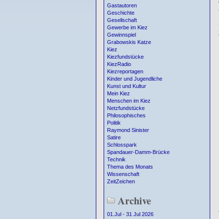
Gastautoren
Geschichte
Gesellschaft
Gewerbe im Kiez
Gewinnspiel
Grabowskis Katze
Kiez
Kiezfundstücke
KiezRadio
Kiezreportagen
Kinder und Jugendliche
Kunst und Kultur
Mein Kiez
Menschen im Kiez
Netzfundstücke
Philosophisches
Politik
Raymond Sinister
Satire
Schlosspark
Spandauer-Damm-Brücke
Technik
Thema des Monats
Wissenschaft
ZeitZeichen
Archive
01.Jul - 31 Jul 2026