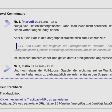
zwei Kommentare
Nr. 1,
[marcel]
,
23.10.2011 - 23:12
Nunja..von Hinterzimmergetuschel kann man zwar nicht sprechen, da
schon vorher angekündigt haben.
Aber nur ein Satz in der Morgenpost brachte mich zum Schmunzeln:
SPD
und Grüne, die zeitgleich am Freitagabend im Rathaus Charl
Zählgemeinschaft jeweils einstimmig beschlossen und sie im Anschluss i
Im Ratskeller unterzeichnet..und gleich darauf breit grinsend angestoss
Nr. 2, maho
,
23.10.2011 - 23:20
Und noch etwas: der Voll-Looser Gaebler, der nicht mal seinen Wahlk
mehr im Parlament sitzt, zieht natürlich weiterhin eifrig an den Strippen m
Kein Trackback
Trackback link:
Klicke hier, um eine Trackback-URL zu generieren
Achtung: Die neu generierte URL ist nur 15 Minuten lang gültig und benötigt JavaSc