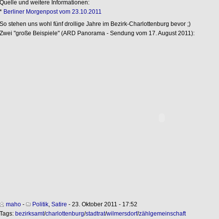
Quelle und weitere Informationen:
*
Berliner Morgenpost vom 23.10.2011
So stehen uns wohl fünf drollige Jahre im Bezirk-Charlottenburg bevor ;)
Zwei "große Beispiele" (ARD Panorama - Sendung vom 17. August 2011):
maho
-
Politik
,
Satire
- 23. Oktober 2011 - 17:52
Tags:
bezirksamt
/
charlottenburg
/
stadtrat
/
wilmersdorf
/
zählgemeinschaft