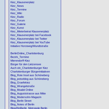
Kiez_Klausenerplatz
Kiez_News
Kiez_Termine
Kiez_Wiki
Kiez_Radio
Kiez_Forum
Kiez_Galerie
Kiez_Kunst
Kiez_Mieterbeirat Klausenerplatz
Kiez_Klausenerplatz bei Facebook
Kiez_Klausenerplatz bei Twitter
Kiez_Klausenerplatz bei YouTube
Initiative Horstweg/Wundtstraße
BerlinOnline_Charlottenburg
Bezirk_Termine
Mierendorff-Kiez
Bürger für den Lietzensee
Auch ein_Charlottenburger Kiez
Charlottenburger Bürgerinitiativen
Blog_Rote Insel aus Schöneberg
Blog_potseblog aus Schöneberg
Blog_Graefekiez
Blog_Wrangelstraße
Blog_Moabit Online
Blog_Auguststrasse aus Mitte
Blog_Modersohn-Magazin
Blog_Berlin Street
Blog_Notes of Berlin
Blog@inBerlin_Metropole Berlin