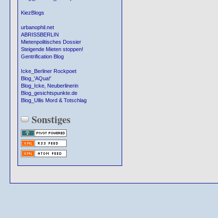
KiezBlogs
urbanophil.net
ABRISSBERLIN
Mietenpolitisches Dossier
Steigende Mieten stoppen!
Gentrification Blog
Icke_Berliner Rockpoet
Blog_'AQua!'
Blog_Icke, Neuberlinerin
Blog_gesichtspunkte.de
Blog_Ullis Mord & Totschlag
Sonstiges