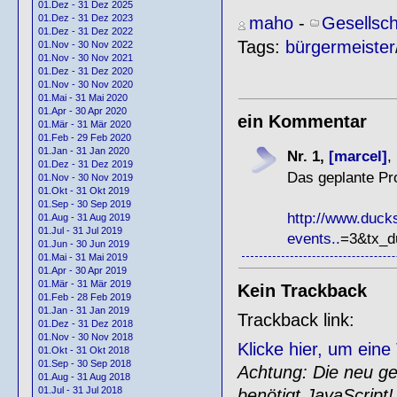
01.Dez - 31 Dez 2025
01.Dez - 31 Dez 2023
maho
-
Gesellsch
01.Dez - 31 Dez 2022
Tags:
bürgermeister
01.Nov - 30 Nov 2022
01.Nov - 30 Nov 2021
01.Dez - 31 Dez 2020
01.Nov - 30 Nov 2020
01.Mai - 31 Mai 2020
01.Apr - 30 Apr 2020
ein Kommentar
01.Mär - 31 Mär 2020
01.Feb - 29 Feb 2020
01.Jan - 31 Jan 2020
Nr. 1,
[marcel]
,
01.Dez - 31 Dez 2019
Das geplante Pr
01.Nov - 30 Nov 2019
01.Okt - 31 Okt 2019
01.Sep - 30 Sep 2019
http://www.ducks
01.Aug - 31 Aug 2019
01.Jul - 31 Jul 2019
events..
=3&tx_du
01.Jun - 30 Jun 2019
01.Mai - 31 Mai 2019
01.Apr - 30 Apr 2019
01.Mär - 31 Mär 2019
Kein Trackback
01.Feb - 28 Feb 2019
01.Jan - 31 Jan 2019
Trackback link:
01.Dez - 31 Dez 2018
01.Nov - 30 Nov 2018
Klicke hier, um ein
01.Okt - 31 Okt 2018
01.Sep - 30 Sep 2018
Achtung: Die neu gen
01.Aug - 31 Aug 2018
01.Jul - 31 Jul 2018
benötigt JavaScript!