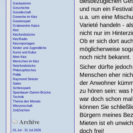
diesbezüglichen Ge
Gastautoren
und nun ein Festival
Geschichte
Gesellschaft
u.a. um eine Misch
Gewerbe im Kiez
Gewinnspiel
Varieté handeln - al
Grabowskis Katze
Kiez
nicht nur im Hinter
Kiezfundstücke
KiezRadio
Ob er sich dort auch
Kiezreportagen
möglicherweise sogar
Kinder und Jugendliche
Kunst und Kultur
noch nicht bekannt.
Mein Kiez
Menschen im Kiez
Sicher dürfte jedoc
Netzfundstücke
Philosophisches
Menschen eher nicht.
Politik
Raymond Sinister
der Anwohner kümme
Satire
Schlosspark
zu hören sein: was 
Spandauer-Damm-Brücke
Technik
war doch schon mal b
Thema des Monats
können Sie schließl
Wissenschaft
ZeitZeichen
Bürgern meines Bezi
Archive
Mieten ist eh unwicht
doch frei!
01.Jul - 31 Jul 2026