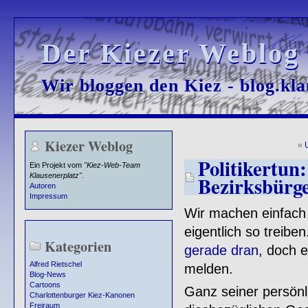
Der Kiezer Weblog
Der Kiezer Weblog
Wir bloggen den Kiez - blog.kla
Wir bloggen den Kiez - blog.kla
Kiezer Weblog
«
Politikertu
Ein Projekt vom
"Kiez-Web-Team
Klausenerplatz"
.
Bezirksbürg
Autoren
Impressum
Wir machen einfach
eigentlich so treibe
Kategorien
gerade dran
, doch e
Alfred Rietschel
melden.
Blog-News
Cartoons
Ganz seiner persönli
Charlottenburger Kiez-Kanonen
Freiraum