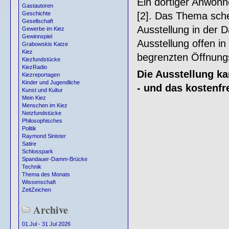
Ein dortiger Anwohne
Gastautoren
[2]. Das Thema sche
Geschichte
Gesellschaft
Ausstellung in der 
Gewerbe im Kiez
Gewinnspiel
Ausstellung offen in
Grabowskis Katze
Kiez
begrenzten Öffnungs
Kiezfundstücke
KiezRadio
Die Ausstellung ka
Kiezreportagen
Kinder und Jugendliche
- und das kostenfre
Kunst und Kultur
Mein Kiez
Menschen im Kiez
Netzfundstücke
Philosophisches
Politik
Raymond Sinister
Satire
Schlosspark
Spandauer-Damm-Brücke
Technik
Thema des Monats
Wissenschaft
ZeitZeichen
Archive
01.Jul - 31 Jul 2026