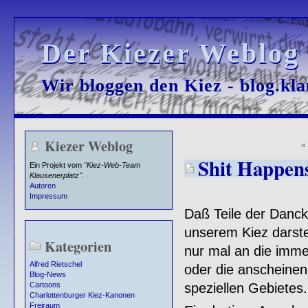
Der Kiezer Weblog
Der Kiezer Weblog
Wir bloggen den Kiez - blog.kla
Wir bloggen den Kiez - blog.kla
Kiezer Weblog
Shit Happen
Ein Projekt vom
"Kiez-Web-Team
Klausenerplatz"
.
Autoren
Impressum
Daß Teile der Danck
unserem Kiez darste
Kategorien
nur mal an die immer
Alfred Rietschel
oder die anscheine
Blog-News
speziellen Gebietes.
Cartoons
Charlottenburger Kiez-Kanonen
Freiraum