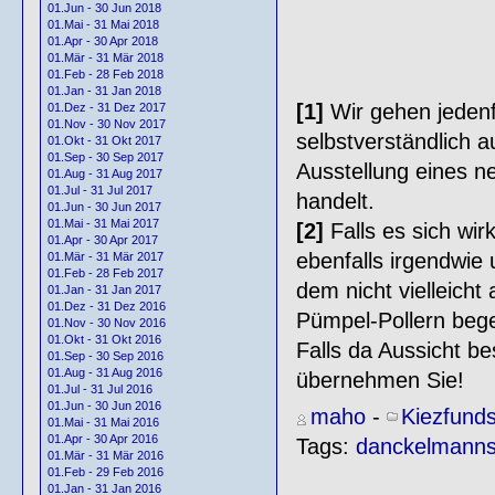
01.Jun - 30 Jun 2018
01.Mai - 31 Mai 2018
01.Apr - 30 Apr 2018
01.Mär - 31 Mär 2018
01.Feb - 28 Feb 2018
01.Jan - 31 Jan 2018
[1]
Wir gehen jedenf
01.Dez - 31 Dez 2017
01.Nov - 30 Nov 2017
selbstverständlich a
01.Okt - 31 Okt 2017
01.Sep - 30 Sep 2017
Ausstellung eines n
01.Aug - 31 Aug 2017
01.Jul - 31 Jul 2017
handelt.
01.Jun - 30 Jun 2017
01.Mai - 31 Mai 2017
[2]
Falls es sich wirk
01.Apr - 30 Apr 2017
ebenfalls irgendwie 
01.Mär - 31 Mär 2017
01.Feb - 28 Feb 2017
dem nicht vielleicht
01.Jan - 31 Jan 2017
01.Dez - 31 Dez 2016
Pümpel-Pollern beg
01.Nov - 30 Nov 2016
01.Okt - 31 Okt 2016
Falls da Aussicht be
01.Sep - 30 Sep 2016
01.Aug - 31 Aug 2016
übernehmen Sie!
01.Jul - 31 Jul 2016
01.Jun - 30 Jun 2016
maho
-
Kiezfund
01.Mai - 31 Mai 2016
01.Apr - 30 Apr 2016
Tags:
danckelmanns
01.Mär - 31 Mär 2016
01.Feb - 29 Feb 2016
01.Jan - 31 Jan 2016