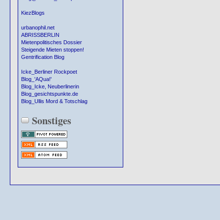
KiezBlogs
urbanophil.net
ABRISSBERLIN
Mietenpolitisches Dossier
Steigende Mieten stoppen!
Gentrification Blog
Icke_Berliner Rockpoet
Blog_'AQua!'
Blog_Icke, Neuberlinerin
Blog_gesichtspunkte.de
Blog_Ullis Mord & Totschlag
Sonstiges