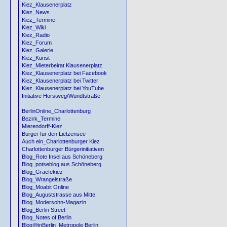
Kiez_Klausenerplatz
Kiez_News
Kiez_Termine
Kiez_Wiki
Kiez_Radio
Kiez_Forum
Kiez_Galerie
Kiez_Kunst
Kiez_Mieterbeirat Klausenerplatz
Kiez_Klausenerplatz bei Facebook
Kiez_Klausenerplatz bei Twitter
Kiez_Klausenerplatz bei YouTube
Initiative Horstweg/Wundtstraße
BerlinOnline_Charlottenburg
Bezirk_Termine
Mierendorff-Kiez
Bürger für den Lietzensee
Auch ein_Charlottenburger Kiez
Charlottenburger Bürgerinitiativen
Blog_Rote Insel aus Schöneberg
Blog_potseblog aus Schöneberg
Blog_Graefekiez
Blog_Wrangelstraße
Blog_Moabit Online
Blog_Auguststrasse aus Mitte
Blog_Modersohn-Magazin
Blog_Berlin Street
Blog_Notes of Berlin
Blog@inBerlin_Metropole Berlin