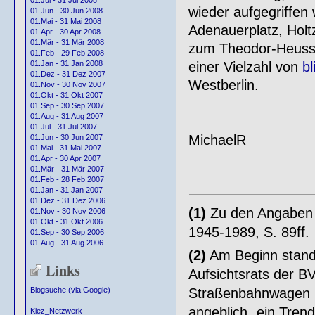
01.Jul - 31 Jul 2008
wieder aufgegriffen 
01.Jun - 30 Jun 2008
01.Mai - 31 Mai 2008
Adenauerplatz, Holt
01.Apr - 30 Apr 2008
01.Mär - 31 Mär 2008
zum Theodor-Heuss-P
01.Feb - 29 Feb 2008
einer Vielzahl von
bl
01.Jan - 31 Jan 2008
01.Dez - 31 Dez 2007
Westberlin.
01.Nov - 30 Nov 2007
01.Okt - 31 Okt 2007
01.Sep - 30 Sep 2007
01.Aug - 31 Aug 2007
01.Jul - 31 Jul 2007
MichaelR
01.Jun - 30 Jun 2007
01.Mai - 31 Mai 2007
01.Apr - 30 Apr 2007
01.Mär - 31 Mär 2007
01.Feb - 28 Feb 2007
01.Jan - 31 Jan 2007
01.Dez - 31 Dez 2006
(1)
Zu den Angaben i
01.Nov - 30 Nov 2006
01.Okt - 31 Okt 2006
1945-1989, S. 89ff.
01.Sep - 30 Sep 2006
01.Aug - 31 Aug 2006
(2)
Am Beginn stand
Links
Aufsichtsrats der B
Straßenbahnwagen b
Blogsuche (via Google)
angeblich „ein Tren
Kiez_Netzwerk