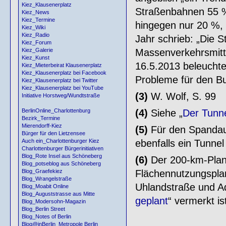
Kiez_Klausenerplatz
Straßenbahnen 55 %
Kiez_News
Kiez_Termine
hingegen nur 20 %,
Kiez_Wiki
Kiez_Radio
Jahr schrieb: „Die S
Kiez_Forum
Massenverkehrsmitte
Kiez_Galerie
Kiez_Kunst
16.5.2013 beleuchte
Kiez_Mieterbeirat Klausenerplatz
Kiez_Klausenerplatz bei Facebook
Probleme für den Bu
Kiez_Klausenerplatz bei Twitter
Kiez_Klausenerplatz bei YouTube
(3)
W. Wolf, S. 99
Initiative Horstweg/Wundtstraße
(4)
Siehe „
Der Tunn
BerlinOnline_Charlottenburg
Bezirk_Termine
Mierendorff-Kiez
(5)
Für den Spandau
Bürger für den Lietzensee
ebenfalls ein Tunne
Auch ein_Charlottenburger Kiez
Charlottenburger Bürgerinitiativen
Blog_Rote Insel aus Schöneberg
(6)
Der 200-km-Plan 
Blog_potseblog aus Schöneberg
Flächennutzungsplan
Blog_Graefekiez
Blog_Wrangelstraße
Uhlandstraße und Ad
Blog_Moabit Online
Blog_Auguststrasse aus Mitte
geplant
“ vermerkt is
Blog_Modersohn-Magazin
Blog_Berlin Street
Blog_Notes of Berlin
Blog@inBerlin_Metropole Berlin