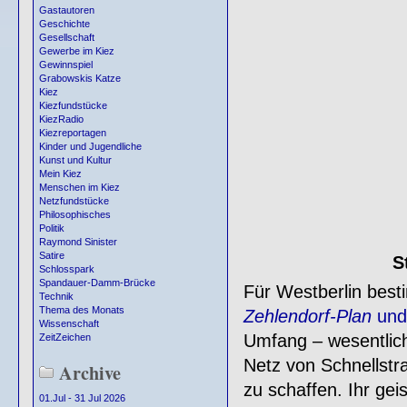
Gastautoren
Geschichte
Gesellschaft
Gewerbe im Kiez
Gewinnspiel
Grabowskis Katze
Kiez
Kiezfundstücke
KiezRadio
Kiezreportagen
Kinder und Jugendliche
Kunst und Kultur
Mein Kiez
Menschen im Kiez
Netzfundstücke
Philosophisches
Politik
Raymond Sinister
Satire
S
Schlosspark
Spandauer-Damm-Brücke
Für Westberlin bes
Technik
Thema des Monats
Zehlendorf-Plan
un
Wissenschaft
Umfang – wesentlich
ZeitZeichen
Netz von Schnellstr
Archive
zu schaffen. Ihr gei
01.Jul - 31 Jul 2026