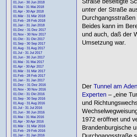
Straße beseitigte S
01.Jun - 30 Jun 2018
01.Mai - 31 Mai 2018
unter
der Straße aus
01.Apr - 30 Apr 2018
01.Mär - 31 Mär 2018
Durchgangsstraßen u
01.Feb - 28 Feb 2018
Beides kann im Bere
01.Jan - 31 Jan 2018
01.Dez - 31 Dez 2017
und auch, daß der W
01.Nov - 30 Nov 2017
01.Okt - 31 Okt 2017
Umsetzung war.
01.Sep - 30 Sep 2017
01.Aug - 31 Aug 2017
01.Jul - 31 Jul 2017
01.Jun - 30 Jun 2017
01.Mai - 31 Mai 2017
01.Apr - 30 Apr 2017
01.Mär - 31 Mär 2017
01.Feb - 28 Feb 2017
01.Jan - 31 Jan 2017
Der
Tunnel am Aden
01.Dez - 31 Dez 2016
01.Nov - 30 Nov 2016
Experten
– „eine Tu
01.Okt - 31 Okt 2016
01.Sep - 30 Sep 2016
und Richtungswechsel
01.Aug - 31 Aug 2016
01.Jul - 31 Jul 2016
Wechselwegweisung 
01.Jun - 30 Jun 2016
01.Mai - 31 Mai 2016
1972 eröffnet und v
01.Apr - 30 Apr 2016
Brandenburgische un
01.Mär - 31 Mär 2016
01.Feb - 29 Feb 2016
Durchgangsstraße st
01.Jan - 31 Jan 2016