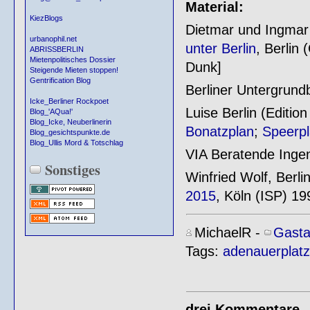
Material:
KiezBlogs
Dietmar und Ingmar
urbanophil.net
unter Berlin
, Berlin
ABRISSBERLIN
Mietenpolitisches Dossier
Dunk]
Steigende Mieten stoppen!
Gentrification Blog
Berliner Untergrun
Icke_Berliner Rockpoet
Luise Berlin (Editio
Blog_'AQua!'
Blog_Icke, Neuberlinerin
Bonatzplan
;
Speerp
Blog_gesichtspunkte.de
Blog_Ullis Mord & Totschlag
VIA Beratende Inge
Sonstiges
Winfried Wolf, Berli
2015
, Köln (ISP) 19
MichaelR
-
Gasta
Tags:
adenauerplatz
drei Kommentare