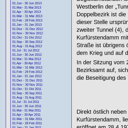
01.Jun - 30 Jun 2013
Westberlin der „Tunn
01.Mai - 31 Mai 2013
01.Apr - 30 Apr 2013
Doppelbezirk ist die
01.Mär - 31 Mär 2013
01.Feb - 28 Feb 2013
dieser Stelle ursprü
01.Jan - 31 Jan 2013
zweiter Tunnel (4),
01.Dez - 31 Dez 2012
01.Nov - 30 Nov 2012
Kurfürstendamm mit 
01.Okt - 31 Okt 2012
01.Sep - 30 Sep 2012
Straße ist übrigens 
01.Aug - 31 Aug 2012
01.Jul - 31 Jul 2012
dem Krieg und auf d
01.Jun - 30 Jun 2012
01.Mai - 31 Mai 2012
In der Sitzung vom 
01.Apr - 30 Apr 2012
01.Mär - 31 Mär 2012
Bezirksamt auf, sich
01.Feb - 29 Feb 2012
01.Jan - 31 Jan 2012
die Beseitigung des
01.Dez - 31 Dez 2011
01.Nov - 30 Nov 2011
01.Okt - 31 Okt 2011
01.Sep - 30 Sep 2011
01.Aug - 31 Aug 2011
01.Jul - 31 Jul 2011
01.Jun - 30 Jun 2011
Direkt östlich nebe
01.Mai - 31 Mai 2011
01.Apr - 30 Apr 2011
Kurfürstendamm, li
01.Mär - 31 Mär 2011
01.Feb - 28 Feb 2011
eröffnet am 28.4.197
01.Jan - 31 Jan 2011