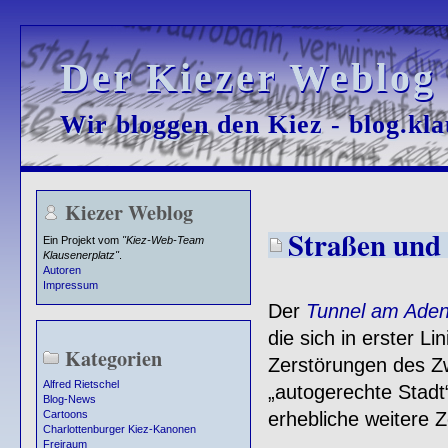
Der Kiezer Weblog
Der Kiezer Weblog
Wir bloggen den Kiez - blog.kla
Wir bloggen den Kiez - blog.kla
Kiezer Weblog
Straßen und 
Ein Projekt vom
"Kiez-Web-Team
Klausenerplatz"
.
Autoren
Impressum
Der
Tunnel am Aden
die sich in erster Lin
Kategorien
Zerstörungen des Zw
Alfred Rietschel
„autogerechte Stadt
Blog-News
erhebliche weitere
Cartoons
Charlottenburger Kiez-Kanonen
Freiraum