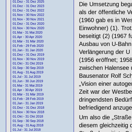
01.Dez - 31 Dez 2025
Die Umsetzung began
01.Dez - 31 Dez 2023
01.Dez - 31 Dez 2022
als der öffentliche V
01.Nov - 30 Nov 2022
(1960 gab es in Wes
01.Nov - 30 Nov 2021
01.Dez - 31 Dez 2020
Einwohner) (1). Tr
01.Nov - 30 Nov 2020
01.Mai - 31 Mai 2020
beseitigt (2) (1967 f
01.Apr - 30 Apr 2020
01.Mär - 31 Mär 2020
Ausbau von U-Bahn u
01.Feb - 29 Feb 2020
01.Jan - 31 Jan 2020
Verlängerung der U
01.Dez - 31 Dez 2019
(1956 eröffnet; 1958
01.Nov - 30 Nov 2019
01.Okt - 31 Okt 2019
zwischen Halensee 
01.Sep - 30 Sep 2019
01.Aug - 31 Aug 2019
Bausenator Rolf Sch
01.Jul - 31 Jul 2019
01.Jun - 30 Jun 2019
„Vision einer autoge
01.Mai - 31 Mai 2019
01.Apr - 30 Apr 2019
Zeit war der Westber
01.Mär - 31 Mär 2019
dringendsten Bedürf
01.Feb - 28 Feb 2019
01.Jan - 31 Jan 2019
befriedigend anzuge
01.Dez - 31 Dez 2018
01.Nov - 30 Nov 2018
Um also die „Straße
01.Okt - 31 Okt 2018
01.Sep - 30 Sep 2018
diesem gleichzeitig 
01.Aug - 31 Aug 2018
01.Jul - 31 Jul 2018