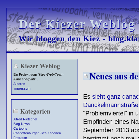
Der Kiezer Weblog
Der Kiezer Weblog
Wir bloggen den Kiez - blog.kla
Wir bloggen den Kiez - blog.kla
Kiezer Weblog
Neues aus d
Ein Projekt vom
"Kiez-Web-Team
Klausenerplatz"
.
Autoren
Impressum
Es
sieht ganz dana
Danckelmannstraße
Kategorien
"Problemviertel" in
Alfred Rietschel
Empfinden eines N
Blog-News
September 2013 abso
Cartoons
Charlottenburger Kiez-Kanonen
bestimmt noch mal 
Freiraum