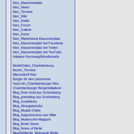
Kiez_Klausenerplatz
Kiez_News
Kiez_Termine
Kiez_Wiki
Kiez_Radio
Kiez_Forum
Kiez_Galerie
Kiez_Kunst
Kiez_Mieterbeirat Klausenerplatz
Kiez_Klausenerplatz bei Facebook
Kiez_Klausenerplatz bei Twitter
Kiez_Klausenerplatz bei YouTube
Initiative Horstweg/Wundtstraße
BerlinOnline_Charlottenburg
Bezirk_Termine
Mierendorff-Kiez
Bürger für den Lietzensee
Auch ein_Charlottenburger Kiez
Charlottenburger Bürgerinitiativen
Blog_Rote Insel aus Schöneberg
Blog_potseblog aus Schöneberg
Blog_Graefekiez
Blog_Wrangelstraße
Blog_Moabit Online
Blog_Auguststrasse aus Mitte
Blog_Modersohn-Magazin
Blog_Berlin Street
Blog_Notes of Berlin
Blog@inBerlin_Metropole Berlin