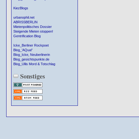
KiezBlogs
urbanophil.net
ABRISSBERLIN
Mietenpolitisches Dossier
Steigende Mieten stoppen!
Gentrification Blog
Icke_Berliner Rockpoet
Blog_'AQua!'
Blog_Icke, Neuberlinerin
Blog_gesichtspunkte.de
Blog_Ullis Mord & Totschlag
Sonstiges