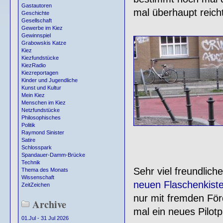
Gastautoren
mal überhaupt reich
Geschichte
Gesellschaft
Gewerbe im Kiez
Gewinnspiel
Grabowskis Katze
Kiez
Kiezfundstücke
KiezRadio
Kiezreportagen
Kinder und Jugendliche
Kunst und Kultur
Mein Kiez
Menschen im Kiez
Netzfundstücke
Philosophisches
Politik
Raymond Sinister
Satire
Schlosspark
Spandauer-Damm-Brücke
Technik
Sehr viel freundlic
Thema des Monats
Wissenschaft
neuen Flaschenkist
ZeitZeichen
nur mit fremden För
Archive
mal ein neues Pilot
01.Jul - 31 Jul 2026