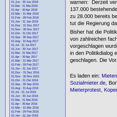
warnen: Derzeit verl
01.Jun - 30 Jun 2018
01.Mai - 31 Mai 2018
137.000 bestehende
01.Apr - 30 Apr 2018
01.Mär - 31 Mär 2018
zu 28.000 bereits 
01.Feb - 28 Feb 2018
01.Jan - 31 Jan 2018
tut die Regierung d
01.Dez - 31 Dez 2017
01.Nov - 30 Nov 2017
Bisher hat die Politi
01.Okt - 31 Okt 2017
01.Sep - 30 Sep 2017
von zahlreichen fach
01.Aug - 31 Aug 2017
vorgeschlagen wurden
01.Jul - 31 Jul 2017
01.Jun - 30 Jun 2017
in den Politikdialog
01.Mai - 31 Mai 2017
01.Apr - 30 Apr 2017
geschlagen. Die Vor
01.Mär - 31 Mär 2017
01.Feb - 28 Feb 2017
01.Jan - 31 Jan 2017
01.Dez - 31 Dez 2016
Es laden ein:
Mieten
01.Nov - 30 Nov 2016
01.Okt - 31 Okt 2016
Sozialmieter.de
, Bo
01.Sep - 30 Sep 2016
01.Aug - 31 Aug 2016
Mieterprotest
,
Kope
01.Jul - 31 Jul 2016
01.Jun - 30 Jun 2016
01.Mai - 31 Mai 2016
01.Apr - 30 Apr 2016
01.Mär - 31 Mär 2016
01.Feb - 29 Feb 2016
01.Jan - 31 Jan 2016