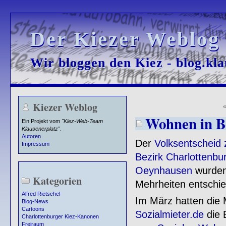
Der Kiezer Weblog
Der Kiezer Weblog
Wir bloggen den Kiez - blog.kla
Wir bloggen den Kiez - blog.kla
Kiezer Weblog
Wohnen in B
Ein Projekt vom
"Kiez-Web-Team
Klausenerplatz"
.
Autoren
Der
Volksentscheid
Impressum
Bezirk Charlottenbu
Oeynhausen
wurden 
Kategorien
Mehrheiten entschi
Alfred Rietschel
Im März hatten die M
Blog-News
Cartoons
Sozialmieter.de
die 
Charlottenburger Kiez-Kanonen
Freiraum