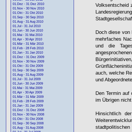
Volksentscheid 
01.Dez - 31 Dez 2010
01.Nov - 30 Nov 2010
Landesregieru
01.Okt - 31 Okt 2010
01.Sep - 30 Sep 2010
Stadtgesellschaf
01.Aug - 31 Aug 2010
01.Jul - 31 Jul 2010
01.Jun - 30 Jun 2010
Doch diese von I
01.Mai - 31 Mai 2010
mehrfaches Nach
01.Apr - 30 Apr 2010
01.Mär - 31 Mär 2010
und die Tages
01.Feb - 28 Feb 2010
angesproche
01.Jan - 31 Jan 2010
01.Dez - 31 Dez 2009
Bürgerinitiati
01.Nov - 30 Nov 2009
Grünflächeniniti
01.Okt - 31 Okt 2009
01.Sep - 30 Sep 2009
auch, welche Re
01.Aug - 31 Aug 2009
und Abgeordnete
01.Jul - 31 Jul 2009
01.Jun - 30 Jun 2009
01.Mai - 31 Mai 2009
Den Termin auf d
01.Apr - 30 Apr 2009
01.Mär - 31 Mär 2009
im Übrigen nicht
01.Feb - 28 Feb 2009
01.Jan - 31 Jan 2009
01.Dez - 31 Dez 2008
Hinsichtlich de
01.Nov - 30 Nov 2008
01.Okt - 31 Okt 2008
Weiterentwickl
01.Sep - 30 Sep 2008
stadtpolitisch
01.Aug - 31 Aug 2008