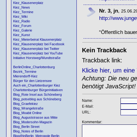
Kiez_Klausenerplatz
Kiez_News
Nr. 3, jn
,
25.06.2
Kiez_Termine
Kiez_Wiki
http://www.junge
Kiez_Radio
Kiez_Forum
Kiez_Galerie
“Öffentlich bauen
Kiez_Kunst
Kiez_Mieterbeirat Klausenerplatz
Kiez_Klausenerplatz bei Facebook
Kein Trackback
Kiez_Klausenerplatz bei Twitter
Kiez_Klausenerplatz bei YouTube
Initiative Horstweg/Wundtstraße
Trackback link:
BerlinOnline_Charlottenburg
Klicke hier, um ein
Bezirk_Termine
Mierendorff-Kiez
Achtung: Die neu gen
Bürger für den Lietzensee
benötigt JavaScript!
Auch ein_Charlottenburger Kiez
Charlottenburger Bürgerinitiativen
Blog_Rote Insel aus Schöneberg
Blog_potseblog aus Schöneberg
Name:
Blog_Graefekiez
E-Mail:
Blog_Wrangelstraße
URL:
Blog_Moabit Online
Blog_Auguststrasse aus Mitte
Kommentar:
Blog_Modersohn-Magazin
Blog_Berlin Street
Blog_Notes of Berlin
Blog@inBerlin_Metropole Berlin