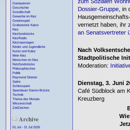
zum Sozialen Wohnu
Gastautoren
Dossier-Gruppe
, in
Geschichte
Gesellschaft
Hausgemeinschafts
Gewerbe im Kiez
Gewinnspiel
vernetzt haben, ihr
Grabowskis Katze
Kiez
an Senatsvertreter
Kiezfundstücke
KiezRadio
Kiezreportagen
Kinder und Jugendliche
Nach Volksentsche
Kunst und Kultur
Mein Kiez
Stadtpolitische Ini
Menschen im Kiez
Moderation:
Initiat
Netzfundstücke
Philosophisches
Politik
Raymond Sinister
Dienstag, 3. Juni 2
Satire
Schlosspark
Café Südblock am Ko
Spandauer-Damm-Brücke
Technik
Kreuzberg
Thema des Monats
Wissenschaft
B
ZeitZeichen
Wie
Archive
Jet
01.Jul - 31 Jul 2026