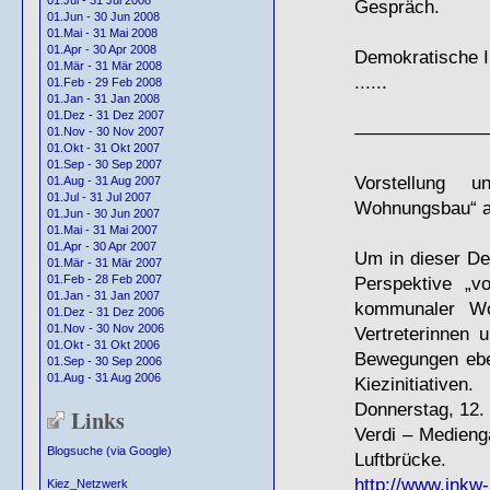
01.Jul - 31 Jul 2008
Gespräch.
01.Jun - 30 Jun 2008
01.Mai - 31 Mai 2008
01.Apr - 30 Apr 2008
Demokratische I
01.Mär - 31 Mär 2008
......
01.Feb - 29 Feb 2008
01.Jan - 31 Jan 2008
01.Dez - 31 Dez 2007
———————
01.Nov - 30 Nov 2007
01.Okt - 31 Okt 2007
01.Sep - 30 Sep 2007
Vorstellung 
01.Aug - 31 Aug 2007
01.Jul - 31 Jul 2007
Wohnungsbau“ a
01.Jun - 30 Jun 2007
01.Mai - 31 Mai 2007
01.Apr - 30 Apr 2007
Um in dieser De
01.Mär - 31 Mär 2007
Perspektive „vo
01.Feb - 28 Feb 2007
01.Jan - 31 Jan 2007
kommunaler Woh
01.Dez - 31 Dez 2006
01.Nov - 30 Nov 2006
Vertreterinnen 
01.Okt - 31 Okt 2006
Bewegungen eben
01.Sep - 30 Sep 2006
01.Aug - 31 Aug 2006
Kiezinitiativen.
Donnerstag, 12. 
Links
Verdi – Medienga
Blogsuche (via Google)
Luftbrücke.
http://www.inkw-
Kiez_Netzwerk