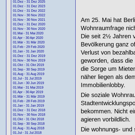
01.Dez - 31 Dez 2025
01.Dez - 31 Dez 2023
01.Dez - 31 Dez 2022
01.Nov - 30 Nov 2022
Am 25. Mai hat Berli
01.Nov - 30 Nov 2021
01.Dez - 31 Dez 2020
Wohnraumfrage nich
01.Nov - 30 Nov 2020
01.Mai - 31 Mai 2020
Die seit 2½ Jahren 
01.Apr - 30 Apr 2020
01.Mär - 31 Mär 2020
Bevölkerung ganz off
01.Feb - 29 Feb 2020
Verlust von bezahlb
01.Jan - 31 Jan 2020
01.Dez - 31 Dez 2019
geworden, dass die
01.Nov - 30 Nov 2019
01.Okt - 31 Okt 2019
die Sorge um Mieten
01.Sep - 30 Sep 2019
01.Aug - 31 Aug 2019
näher liegen als de
01.Jul - 31 Jul 2019
01.Jun - 30 Jun 2019
Immobilienlobby.
01.Mai - 31 Mai 2019
01.Apr - 30 Apr 2019
Die soziale Wohnra
01.Mär - 31 Mär 2019
01.Feb - 28 Feb 2019
Stadtentwicklungspol
01.Jan - 31 Jan 2019
bekommen. Nicht ei
01.Dez - 31 Dez 2018
01.Nov - 30 Nov 2018
agieren vorbildlich.
01.Okt - 31 Okt 2018
01.Sep - 30 Sep 2018
Die wohnungs- und st
01.Aug - 31 Aug 2018
01.Jul - 31 Jul 2018