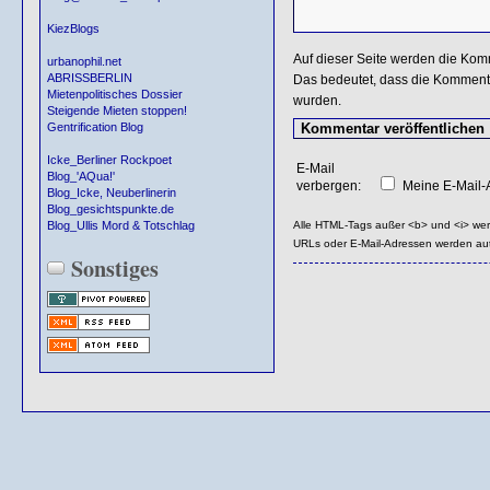
KiezBlogs
Auf dieser Seite werden die Kom
urbanophil.net
ABRISSBERLIN
Das bedeutet, dass die Kommentar
Mietenpolitisches Dossier
wurden.
Steigende Mieten stoppen!
Gentrification Blog
Icke_Berliner Rockpoet
E-Mail
Blog_'AQua!'
verbergen:
Meine E-Mail-A
Blog_Icke, Neuberlinerin
Blog_gesichtspunkte.de
Alle HTML-Tags außer <b> und <i> we
Blog_Ullis Mord & Totschlag
URLs oder E-Mail-Adressen werden au
Sonstiges