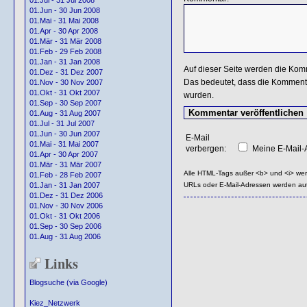
01.Jul - 31 Jul 2008
01.Jun - 30 Jun 2008
01.Mai - 31 Mai 2008
01.Apr - 30 Apr 2008
01.Mär - 31 Mär 2008
01.Feb - 29 Feb 2008
01.Jan - 31 Jan 2008
Auf dieser Seite werden die Kom
01.Dez - 31 Dez 2007
Das bedeutet, dass die Kommentar
01.Nov - 30 Nov 2007
01.Okt - 31 Okt 2007
wurden.
01.Sep - 30 Sep 2007
01.Aug - 31 Aug 2007
01.Jul - 31 Jul 2007
01.Jun - 30 Jun 2007
E-Mail
01.Mai - 31 Mai 2007
verbergen:
Meine E-Mail-A
01.Apr - 30 Apr 2007
01.Mär - 31 Mär 2007
Alle HTML-Tags außer <b> und <i> we
01.Feb - 28 Feb 2007
URLs oder E-Mail-Adressen werden au
01.Jan - 31 Jan 2007
01.Dez - 31 Dez 2006
01.Nov - 30 Nov 2006
01.Okt - 31 Okt 2006
01.Sep - 30 Sep 2006
01.Aug - 31 Aug 2006
Links
Blogsuche (via Google)
Kiez_Netzwerk