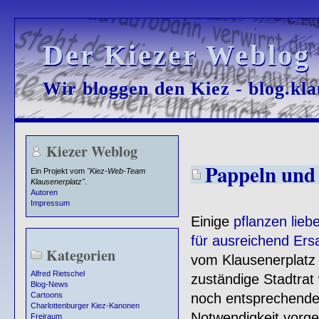
Der Kiezer Weblog
Der Kiezer Weblog
Wir bloggen den Kiez - blog.kla
Wir bloggen den Kiez - blog.kla
Kiezer Weblog
Pappeln und
Ein Projekt vom
"Kiez-Web-Team
Klausenerplatz"
.
Autoren
Impressum
Einige
pflanzen lie
für ausreichend Ers
Kategorien
vom Klausenerplatz
Alfred Rietschel
zuständige Stadtrat
Blog-News
noch entsprechend
Cartoons
Charlottenburger Kiez-Kanonen
Notwendigkeit vorge
Freiraum