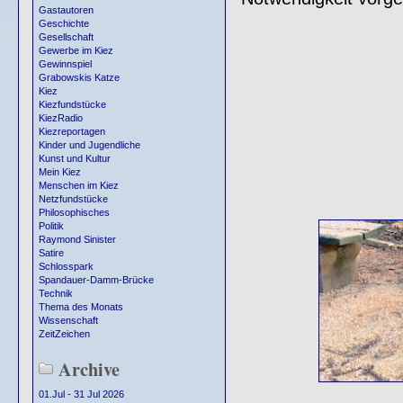
Gastautoren
Geschichte
Gesellschaft
Gewerbe im Kiez
Gewinnspiel
Grabowskis Katze
Kiez
Kiezfundstücke
KiezRadio
Kiezreportagen
Kinder und Jugendliche
Kunst und Kultur
Mein Kiez
Menschen im Kiez
Netzfundstücke
Philosophisches
Politik
Raymond Sinister
Satire
Schlosspark
Spandauer-Damm-Brücke
Technik
Thema des Monats
Wissenschaft
ZeitZeichen
Archive
01.Jul - 31 Jul 2026