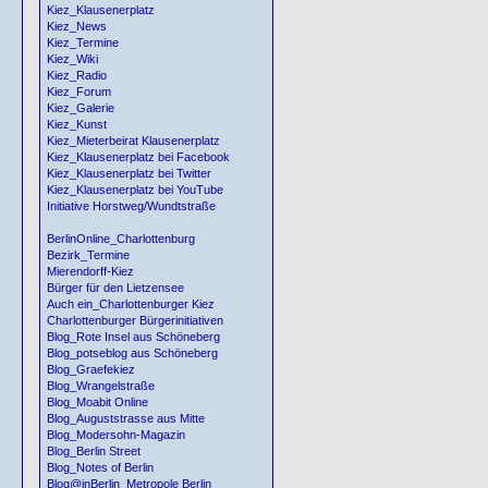
Kiez_Klausenerplatz
Kiez_News
Kiez_Termine
Kiez_Wiki
Kiez_Radio
Kiez_Forum
Kiez_Galerie
Kiez_Kunst
Kiez_Mieterbeirat Klausenerplatz
Kiez_Klausenerplatz bei Facebook
Kiez_Klausenerplatz bei Twitter
Kiez_Klausenerplatz bei YouTube
Initiative Horstweg/Wundtstraße
BerlinOnline_Charlottenburg
Bezirk_Termine
Mierendorff-Kiez
Bürger für den Lietzensee
Auch ein_Charlottenburger Kiez
Charlottenburger Bürgerinitiativen
Blog_Rote Insel aus Schöneberg
Blog_potseblog aus Schöneberg
Blog_Graefekiez
Blog_Wrangelstraße
Blog_Moabit Online
Blog_Auguststrasse aus Mitte
Blog_Modersohn-Magazin
Blog_Berlin Street
Blog_Notes of Berlin
Blog@inBerlin_Metropole Berlin