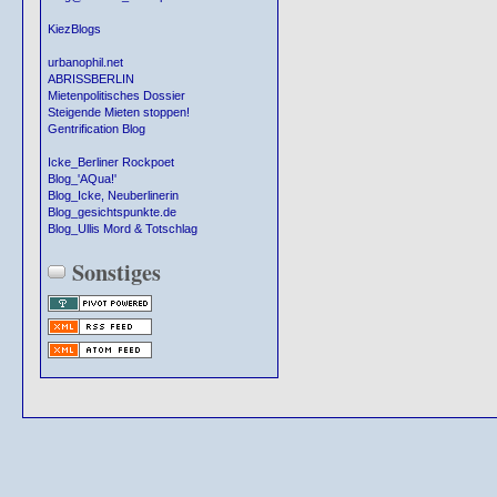
KiezBlogs
urbanophil.net
ABRISSBERLIN
Mietenpolitisches Dossier
Steigende Mieten stoppen!
Gentrification Blog
Icke_Berliner Rockpoet
Blog_'AQua!'
Blog_Icke, Neuberlinerin
Blog_gesichtspunkte.de
Blog_Ullis Mord & Totschlag
Sonstiges