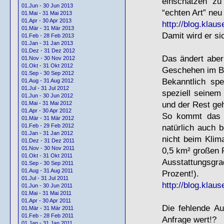
einschätzen z
01.Jun - 30 Jun 2013
“echten Art” neu
01.Mai - 31 Mai 2013
01.Apr - 30 Apr 2013
http://blog.klaus
01.Mär - 31 Mär 2013
Damit wird er si
01.Feb - 28 Feb 2013
01.Jan - 31 Jan 2013
01.Dez - 31 Dez 2012
Das ändert aber
01.Nov - 30 Nov 2012
01.Okt - 31 Okt 2012
Geschehen im Be
01.Sep - 30 Sep 2012
Bekanntlich sp
01.Aug - 31 Aug 2012
01.Jul - 31 Jul 2012
speziell seinem
01.Jun - 30 Jun 2012
und der Rest geh
01.Mai - 31 Mai 2012
01.Apr - 30 Apr 2012
So kommt das B
01.Mär - 31 Mär 2012
natürlich auch 
01.Feb - 29 Feb 2012
01.Jan - 31 Jan 2012
nicht beim Klim
01.Dez - 31 Dez 2011
01.Nov - 30 Nov 2011
0,5 km² großen F
01.Okt - 31 Okt 2011
Ausstattungsgra
01.Sep - 30 Sep 2011
01.Aug - 31 Aug 2011
Prozent!).
01.Jul - 31 Jul 2011
http://blog.klaus
01.Jun - 30 Jun 2011
01.Mai - 31 Mai 2011
01.Apr - 30 Apr 2011
Die fehlende Au
01.Mär - 31 Mär 2011
01.Feb - 28 Feb 2011
Anfrage wert!?
01.Jan - 31 Jan 2011