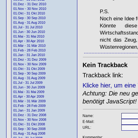
01.Dez - 31 Dez 2010
01.Nov - 30 Nov 2010
P.S.
01.Okt - 31 Okt 2010
Noch eine Idee f
01.Sep - 30 Sep 2010
01.Aug - 31 Aug 2010
Könnte diese
01.Jul - 31 Jul 2010
Wirtschaftsstan
01.Jun - 30 Jun 2010
01.Mai - 31 Mai 2010
nicht das Zeug
01.Apr - 30 Apr 2010
Wüstenregionen
01.Mär - 31 Mär 2010
01.Feb - 28 Feb 2010
01.Jan - 31 Jan 2010
01.Dez - 31 Dez 2009
Kein Trackback
01.Nov - 30 Nov 2009
01.Okt - 31 Okt 2009
01.Sep - 30 Sep 2009
Trackback link:
01.Aug - 31 Aug 2009
01.Jul - 31 Jul 2009
Klicke hier, um ein
01.Jun - 30 Jun 2009
Achtung: Die neu gen
01.Mai - 31 Mai 2009
01.Apr - 30 Apr 2009
benötigt JavaScript!
01.Mär - 31 Mär 2009
01.Feb - 28 Feb 2009
01.Jan - 31 Jan 2009
01.Dez - 31 Dez 2008
Name:
01.Nov - 30 Nov 2008
E-Mail:
01.Okt - 31 Okt 2008
URL:
01.Sep - 30 Sep 2008
01.Aug - 31 Aug 2008
Kommentar: