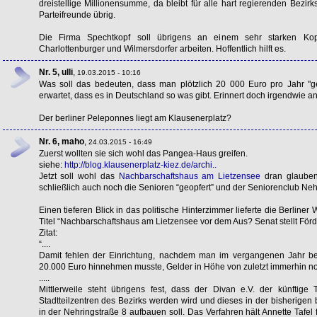
dreistellige Millionensumme, da bleibt für alle hart regierenden Bezirk
Parteifreunde übrig.
Die Firma Spechtkopf soll übrigens an einem sehr starken Kopfs
Charlottenburger und Wilmersdorfer arbeiten. Hoffentlich hilft es.
Nr. 5, ulli
,
19.03.2015 - 10:16
Was soll das bedeuten, dass man plötzlich 20 000 Euro pro Jahr "ge
erwartet, dass es in Deutschland so was gibt. Erinnert doch irgendwie 
Der berliner Peleponnes liegt am Klausenerplatz?
Nr. 6, maho
,
24.03.2015 - 16:49
Zuerst wollten sie sich wohl das Pangea-Haus greifen.
siehe:
http://blog.klausenerplatz-kiez.de/archi..
Jetzt soll wohl das
Nachbarschaftshaus am Lietzensee
dran glauben
schließlich auch noch die Senioren “geopfert” und der Seniorenclub Nehr
Einen tieferen Blick in das politische Hinterzimmer lieferte die Berlin
Titel “Nachbarschaftshaus am Lietzensee vor dem Aus? Senat stellt Förd
Zitat:
“....
Damit fehlen der Einrichtung, nachdem man im vergangenen Jahr be
20.000 Euro hinnehmen musste, Gelder in Höhe von zuletzt immerhin no
.....
Mittlerweile steht übrigens fest, dass der Divan e.V. der künftig
Stadtteilzentren des Bezirks werden wird und dieses in der bisherigen b
in der Nehringstraße 8 aufbauen soll. Das Verfahren hält Annette Tafel 