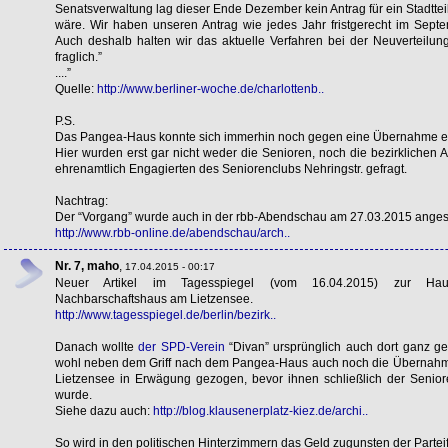
Senatsverwaltung lag dieser Ende Dezember kein Antrag für ein Stadtteil
wäre. Wir haben unseren Antrag wie jedes Jahr fristgerecht im Sep
Auch deshalb halten wir das aktuelle Verfahren bei der Neuverteilung 
fraglich.”
....”
Quelle:
http://www.berliner-woche.de/charlottenb..
P.S.
Das Pangea-Haus konnte sich immerhin noch gegen eine Übernahme er
Hier wurden erst gar nicht weder die Senioren, noch die bezirklichen A
ehrenamtlich Engagierten des Seniorenclubs Nehringstr. gefragt.
Nachtrag:
Der “Vorgang” wurde auch in der rbb-Abendschau am 27.03.2015 ange
http://www.rbb-online.de/abendschau/arch..
Nr. 7, maho
,
17.04.2015 - 00:17
Neuer Artikel im Tagesspiegel (vom 16.04.2015) zur Hau
Nachbarschaftshaus am Lietzensee.
http://www.tagesspiegel.de/berlin/bezirk..
Danach wollte
der SPD-Verein
“Divan” ursprünglich auch dort ganz ge
wohl neben dem Griff nach dem Pangea-Haus auch noch die Übernah
Lietzensee in Erwägung gezogen, bevor ihnen schließlich der Seniore
wurde.
Siehe dazu auch:
http://blog.klausenerplatz-kiez.de/archi..
So wird in den politischen Hinterzimmern das Geld zugunsten der Partei