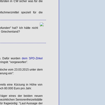
sfürsten in CW sicher was für die
chmerzmittel speziell für die
funden" hat? Ich hätte nicht
an Griechenland?
. Dafür wurden
dem SPD-Zirkel
ingstr. “vorgeworfen”.
er Woche vom 23.03.2015 unter dem
erung ein”:
reits eine Kürzung in Höhe von
ch 80.000 Euro pro Jahr.
e Träger eines der beiden neuen
ezirklichen Seniorenfreizeitstätte
für fragwürdig: “Laut Aussage der