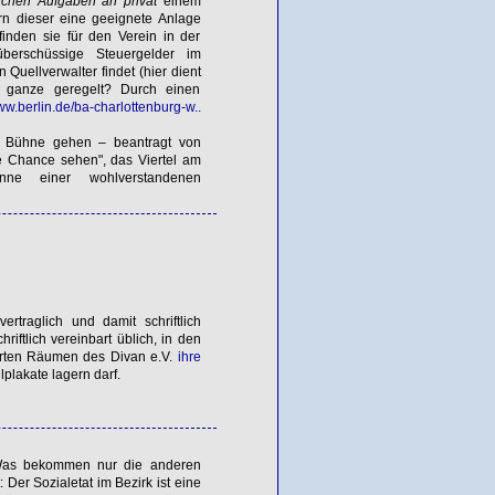
lichen Aufgaben an privat
einem
n dieser eine geeignete Anlage
inden sie für den Verein in der
erschüssige Steuergelder im
 Quellverwalter findet (hier dient
as ganze geregelt? Durch einen
www.berlin.de/ba-charlottenburg-w..
 Bühne gehen – beantragt von
ne Chance sehen", das Viertel am
e einer wohlverstandenen
rtraglich und damit schriftlich
riftlich vereinbart üblich, in den
zierten Räumen des Divan e.V.
ihre
lakate lagern darf.
 Was bekommen nur die anderen
Der Sozialetat im Bezirk ist eine