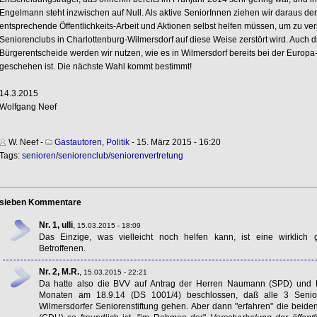
Engelmann steht inzwischen auf Null. Als aktive SeniorInnen ziehen wir daraus de
entsprechende Öffentlichkeits-Arbeit und Aktionen selbst helfen müssen, um zu verh
Seniorenclubs in Charlottenburg-Wilmersdorf auf diese Weise zerstört wird. Auch 
Bürgerentscheide werden wir nutzen, wie es in Wilmersdorf bereits bei der Europ
geschehen ist. Die nächste Wahl kommt bestimmt!
14.3.2015
Wolfgang Neef
W. Neef
-
Gastautoren
,
Politik
- 15. März 2015 - 16:20
Tags:
senioren
/
seniorenclub
/
seniorenvertretung
sieben Kommentare
Nr. 1, ulli
,
15.03.2015 - 18:09
Das Einzige, was vielleicht noch helfen kann, ist eine wirklich gu
Betroffenen.
Nr. 2, M.R.
,
15.03.2015 - 22:21
Da hatte also die
BVV
auf Antrag der Herren Naumann (
SPD
) und 
Monaten am 18.9.14 (DS 1001/4) beschlossen, daß alle 3 Senio
Wilmersdorfer Seniorenstiftung gehen. Aber dann "erfahren" die beiden