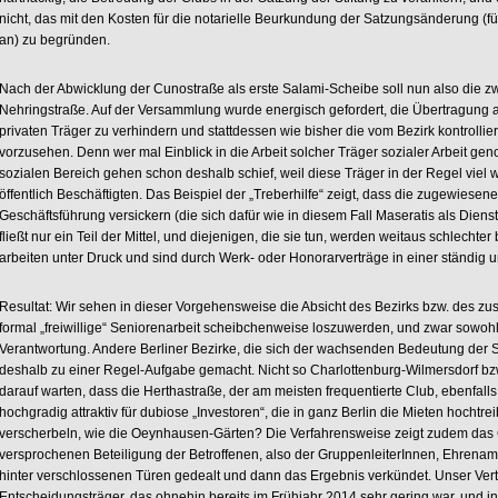
nicht, das mit den Kosten für die notarielle Beurkundung der Satzungsänderung (für 
an) zu begründen.
Nach der Abwicklung der Cunostraße als erste Salami-Scheibe soll nun also die z
Nehringstraße. Auf der Versammlung wurde energisch gefordert, die Übertragung
privaten Träger zu verhindern und stattdessen wie bisher die vom Bezirk kontrollie
vorzusehen. Denn wer mal Einblick in die Arbeit solcher Träger sozialer Arbeit ge
sozialen Bereich gehen schon deshalb schief, weil diese Träger in der Regel viel we
öffentlich Beschäftigten. Das Beispiel der „Treberhilfe“ zeigt, dass die zugewiesene
Geschäftsführung versickern (die sich dafür wie in diesem Fall Maseratis als Dienst
fließt nur ein Teil der Mittel, und diejenigen, die sie tun, werden weitaus schlechter 
arbeiten unter Druck und sind durch Werk- oder Honorarverträge in einer ständig u
Resultat: Wir sehen in dieser Vorgehensweise die Absicht des Bezirks bzw. des zust
formal „freiwillige“ Seniorenarbeit scheibchenweise loszuwerden, und zwar sowohl 
Verantwortung. Andere Berliner Bezirke, die sich der wachsenden Bedeutung der S
deshalb zu einer Regel-Aufgabe gemacht. Nicht so Charlottenburg-Wilmersdorf bz
darauf warten, dass die Herthastraße, der am meisten frequentierte Club, ebenfalls
hochgradig attraktiv für dubiose „Investoren“, die in ganz Berlin die Mieten hochtrei
verscherbeln, wie die Oeynhausen-Gärten? Die Verfahrensweise zeigt zudem das 
versprochenen Beteiligung der Betroffenen, also der GruppenleiterInnen, Ehrenam
hinter verschlossenen Türen gedealt und dann das Ergebnis verkündet. Unser Vertr
Entscheidungsträger, das ohnehin bereits im Frühjahr 2014 sehr gering war, und ins