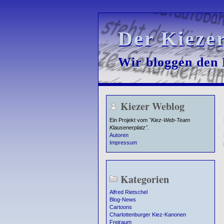
Der Kieze
Der Kieze
Wir bloggen den K
Wir bloggen den K
Kiezer Weblog
Ein Projekt vom
"Kiez-Web-Team
Klausenerplatz"
.
Autoren
Impressum
Kategorien
Alfred Rietschel
Blog-News
Cartoons
Charlottenburger Kiez-Kanonen
Freiraum