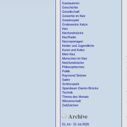
Gastautoren
Geschichte
Gesellschaft
Gewerbe im Kiez
Gewinnspiel
Grabowskis Katze
Kiez
Kiezfundstücke
KiezRadio
Kiezreportagen
Kinder und Jugendliche
Kunst und Kultur
Mein Kiez
Menschen im Kiez
Netzfundstücke
Philosophisches
Politik
Raymond Sinister
Satire
Schlosspark
Spandauer-Damm-Brücke
Technik
Thema des Monats
Wissenschaft
ZeitZeichen
Archive
01.Jul - 31 Jul 2026