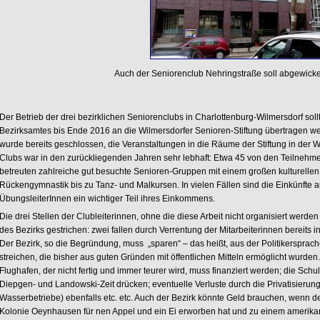
Auch der Seniorenclub Nehringstraße soll abgewicke
Der Betrieb der drei bezirklichen Seniorenclubs in Charlottenburg-Wilmersdorf sol
Bezirksamtes bis Ende 2016 an die Wilmersdorfer Senioren-Stiftung übertragen w
wurde bereits geschlossen, die Veranstaltungen in die Räume der Stiftung in der Wall
Clubs war in den zurückliegenden Jahren sehr lebhaft: Etwa 45 von den Teilnehme
betreuten zahlreiche gut besuchte Senioren-Gruppen mit einem großen kulturelle
Rückengymnastik bis zu Tanz- und Malkursen. In vielen Fällen sind die Einkünfte a
ÜbungsleiterInnen ein wichtiger Teil ihres Einkommens.
Die drei Stellen der Clubleiterinnen, ohne die diese Arbeit nicht organisiert wer
des Bezirks gestrichen: zwei fallen durch Verrentung der Mitarbeiterinnen bereits 
Der Bezirk, so die Begründung, muss „sparen“ – das heißt, aus der Politikersprach
streichen, die bisher aus guten Gründen mit öffentlichen Mitteln ermöglicht wurden. 
Flughafen, der nicht fertig und immer teurer wird, muss finanziert werden; die Sc
Diepgen- und Landowski-Zeit drücken; eventuelle Verluste durch die Privatisierun
Wasserbetriebe) ebenfalls etc. etc. Auch der Bezirk könnte Geld brauchen, wenn de
Kolonie Oeynhausen für nen Appel und ein Ei erworben hat und zu einem amerik