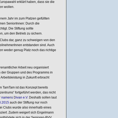
Europawahl erklärt haben, dass sie die
n wollen.
inem Jahr im zum Platzen gefüllten
enen SeniorInnen: Durch die
tigt. Die Stiftung sollte
n, um den Betrieb zu sichern.
e Clubs dar, ganz zu schweigen von den
 TeilnehmerInnen entstanden sind. Auch
ben weder genug Platz noch das richtige
namtlicher Arbeit neu organisiert
ion der Gruppen und des Programms in
Arbeitsleistung in Zukunft erbracht
m TamTam ist das Konzept bereits
zentrums“ fortgeführt werden, das nicht
r
namens Divan e.V.
Deshalb sollen laut
3.2015
auch der Stiftung nur noch
rei Clubs wurde also innerhalb eines
reduziert. Zudem weigert sich Engelmann
 entblödete sich in der Senioren-BVV