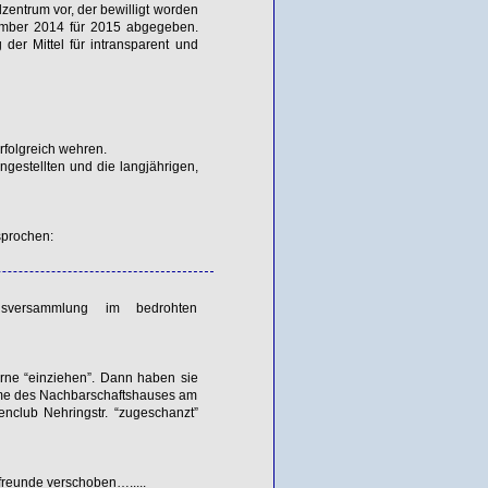
zentrum vor, der bewilligt worden
tember 2014 für 2015 abgegeben.
der Mittel für intransparent und
folgreich wehren.
ngestellten und die langjährigen,
sprochen:
sversammlung im bedrohten
rne “einziehen”. Dann haben sie
me des Nachbarschaftshauses am
nclub Nehringstr. “zugeschanzt”
freunde verschoben….....