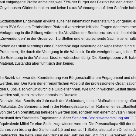
auf entgangene Profite anmeldet, weil 77% der Bürger des Bezirks bei der letzten 
Oeynhausen-Gärten behalten und keine Luxus-Wohnungen auf dem Gelände habe
Sozialstadtrat Engelmann erklärte auf einer Informationsveranstaltung vor genau e
alten BVV-Saal am Fehrbelliner Platz auf zahlreiche kritische Fragen der erschien
Verlagerung in die Stiftung würden die Aktivitäten der Seniorenclubs nicht beeinträch
„Zuwendungen“ in der Größe von 1,5 Stellen und entsprechende Sachmittel erhalte
Schon das stellt allerdings eine Einschränkung/Halbierung der Kapazitäten für di
Problemen, die durch die Verlegung in die Wallotstr. für die weniger beweglichen
die Betreuung in der Wallotstr. lässt zu wünschen übrig: Die Sportgruppen z.B. ha
Material, zuständig aber fühlt sich dort keiner.
Im Bezirk soll zwar die Koordinierung von Bürgerschaftlichem Engagement und ehre
werden, nur: Der Kern der ehrenamtlichen Arbeit ist die professionelle Organisat
den Clubs, also vor Ort durch die Clubleiterinnen. Wie und in welcher Gestalt diese 
werden soll, blieb im schon damals im Dunkeln.
Nun wird klar: Bereits ein Jahr nach der Verkündung dieser Maßnahmen mit große
Makulatur. Die Seniorenarbeit in der Nehringstraße soll im Rahmen eines „Stadtteil
von der Seniorenstiftung betrieben werden soll, sondern von einem privaten Träge
Auskunft des Stadtrates Engelmann auf der
Senioren-Bezirksversammlung am 11.
äquivalente Mittel für eine Stelle zugewiesen werden: Die Personalkapazität der d
Jahres von bislang drei Stellen auf 1,5 und nun auf 1 Stelle, also auf ein Drittel 
hartnäckig, die Betreuung der Clubs in der Satzung der Stiftung zu verankern, und