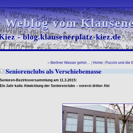
r Weblog vom Klausene
r Weblog vom Klausene
iez - blog.klausenerplatz-kiez.de
iez - blog.klausenerplatz-kiez.de
«
Berliner Wasser gehör…
|
Home
|
Puccini und di
Seniorenclubs als Verschiebemasse
Senioren-Bezirksversammlung am 11.3.2015:
Ein Jahr kalte Abwicklung der Seniorenclubs – vorerst dritter Akt