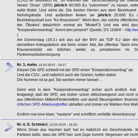
(
CDU
) so freundlich ist, "im Rahmen der"
Verscherbelung der öffent
Verein ‘Divan’ (
SPD
)
jährlich
80.000 Eu "zukommen" zu lassen, sofer
dafür findet. Und siehe da: Die beiden Herren aus dem Bezirksamt f
Nehringstraße. Und außerdem finden sie
jährlich
20.000 Eu üb
Bezirkshaushalt zum "Ko-finanzieren". Wohl dem, der solche öffentlichen
der ‘Ökokiez’ tatsächlich einmal als "Modell")! Und wie wird d
"Kooperationsvertrag". Kennt den jemand? (Quelle: DS 1166/4 –
http://
)
Am Donnerstag (19.3.) soll das auf der
BVV
als
TOP
6.2 über die
denselben Antragstellern wie beim ersten Mal, die offenbar "darin ei
Klausenerplatz ein bißchen weiter zu
privatisieren
im Sinn
Parteienselbstversorgung
.
Nr. 3, maho
,
16.03.2015 - 18:27
Klasse! Die
SPD
schließt mit der
SPD
einen “Kooperationsvertrag” ab.
Und die
CDU
, und natürlich auch die Grünen, helfen dabei.
Die Nummer ist so gut. Sie werden immer besser….
Dann wird in dem “Kooperationsvertrag” sicher auch endlich mal ve
festgelegt, daß die
SPD
, wie bisher schon stillschweigend und nicht sch
aus öffentlichen Mitteln/Fördermitteln und damit Steuergeldern finan
örtlichen SPD-Abteilungtreffen
abhalten und immer vor Wahlen ihre Wahlp
Endlich mal eine klare, “saubere” und schriftlich verfaßte Vereinbarung!
Nr. 4, G. Schmiert
,
18.03.2015 - 19:20
Wenn Divan das machen darf, hat es natürlich ein Geschmäckle.
Parteien dafür, dass die
SPD
hier zum Zuge kommt. Vergessen wir nicht: 