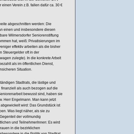
einen Verein z.B. fallen dafür ca. 30 €
weite abgeschnitten werden: Die
 an einen und insbesondere diesen
rbare Wilmersdorfer Seniorenstiftung
nommen hat, weiß: Privatisierungen im
niger effektiv arbeiten als die bisher
n Steuergelder oft in der
wagen zulegte). In die konkrete Arbeit
bezahlt als im öffentlichen Dienst,
nsicheren Situation.
ändigen Stadtrats, die lästige und
finanziell als auch bezogen auf die
eniorenarbeit bewusst sind, haben sie
w. Herr Engelmann. Man kann jetzt
 abgewickelt wird: Das Grundstück ist
ben. Was liegt näher, als sie zu
Gegenteil der vollmundig
tlichen und TeilnehmerInnen: Es wird
auen in die bezirklichen
besondere in die Politik von Stadtrat