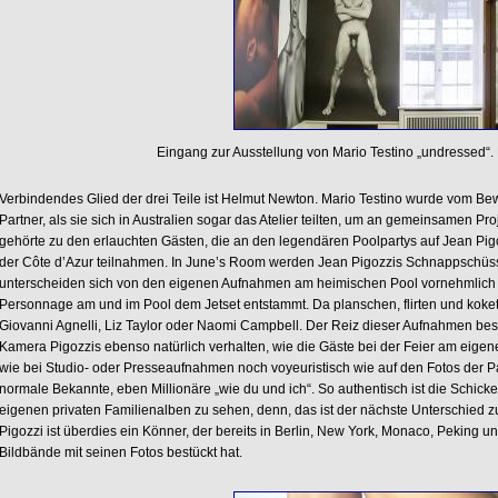
Eingang zur Ausstellung von Mario Testino „undressed“.
Verbindendes Glied der drei Teile ist Helmut Newton. Mario Testino wurde vom 
Partner, als sie sich in Australien sogar das Atelier teilten, um an gemeinsamen P
gehörte zu den erlauchten Gästen, die an den legendären Poolpartys auf Jean Pi
der Côte d’Azur teilnahmen. In June’s Room werden Jean Pigozzis Schnappschüsse
unterscheiden sich von den eigenen Aufnahmen am heimischen Pool vornehmlich d
Personnage am und im Pool dem Jetset entstammt. Da planschen, flirten und koket
Giovanni Agnelli, Liz Taylor oder Naomi Campbell. Der Reiz dieser Aufnahmen beste
Kamera Pigozzis ebenso natürlich verhalten, wie die Gäste bei der Feier am eigene
wie bei Studio- oder Presseaufnahmen noch voyeuristisch wie auf den Fotos der Pa
normale Bekannte, eben Millionäre „wie du und ich“. So authentisch ist die Schicke
eigenen privaten Familienalben zu sehen, denn, das ist der nächste Unterschied
Pigozzi ist überdies ein Könner, der bereits in Berlin, New York, Monaco, Peking 
Bildbände mit seinen Fotos bestückt hat.