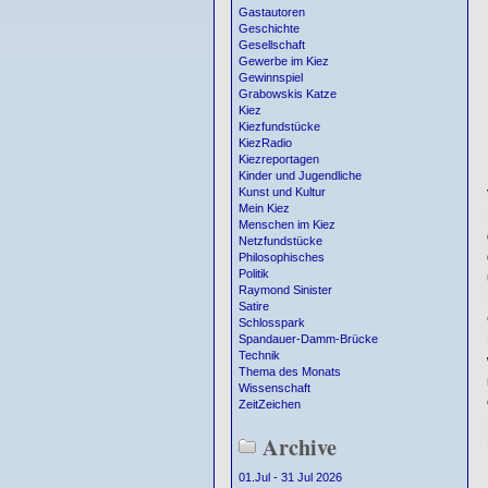
Gastautoren
Geschichte
Gesellschaft
Gewerbe im Kiez
Gewinnspiel
Grabowskis Katze
Kiez
Kiezfundstücke
KiezRadio
Kiezreportagen
Kinder und Jugendliche
Kunst und Kultur
Mein Kiez
Menschen im Kiez
Netzfundstücke
Philosophisches
Politik
Raymond Sinister
Satire
Schlosspark
Spandauer-Damm-Brücke
Technik
Thema des Monats
Wissenschaft
ZeitZeichen
Archive
01.Jul - 31 Jul 2026