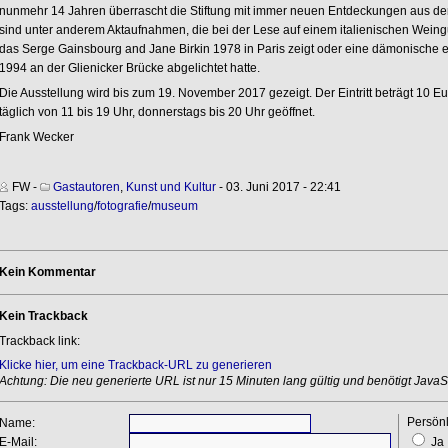
nunmehr 14 Jahren überrascht die Stiftung mit immer neuen Entdeckungen aus dem
sind unter anderem Aktaufnahmen, die bei der Lese auf einem italienischen Weingu
das Serge Gainsbourg and Jane Birkin 1978 in Paris zeigt oder eine dämonische 
1994 an der Glienicker Brücke abgelichtet hatte.
Die Ausstellung wird bis zum 19. November 2017 gezeigt. Der Eintritt beträgt 10 Eu
täglich von 11 bis 19 Uhr, donnerstags bis 20 Uhr geöffnet.
Frank Wecker
FW
-
Gastautoren
,
Kunst und Kultur
- 03. Juni 2017 - 22:41
Tags:
ausstellung
/
fotografie
/
museum
Kein Kommentar
Kein Trackback
Trackback link:
Klicke hier, um eine Trackback-URL zu generieren
Achtung: Die neu generierte URL ist nur 15 Minuten lang gültig und benötigt JavaSc
Persönl
Name:
E-Mail:
Ja