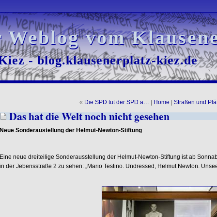
r Weblog vom Klausene
r Weblog vom Klausene
iez - blog.klausenerplatz-kiez.de
iez - blog.klausenerplatz-kiez.de
«
Die SPD tut der SPD a…
|
Home
|
Straßen und Plä
Das hat die Welt noch nicht gesehen
Neue Sonderaustellung der Helmut-Newton-Stiftung
Eine neue dreiteilige Sonderausstellung der Helmut-Newton-Stiftung ist ab Sonnab
in der Jebensstraße 2 zu sehen: „Mario Testino. Undressed, Helmut Newton. Unseen