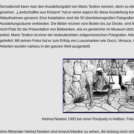
Sensationell kann man den Ausstellungsteil von Mario Testino nennen, denn so etwa
gesehen. „Landschaften aus Körpern“ hat er seine eigens für diese Ausstellung kon
Aktaufnahmen genannt. Eine Installation sind die 50 überlebensgroßen Fotografien
Ausstellungsräume verkleiden. Die Bilder reichen vom Boden bis zur Decke, sind t
nicht Platz für die Präsentation von Bildwerken, wie es gemeinhin im Museum üblich
selbst. Mario Testino ist einer der bedeutendsten zeitgenössischen Fotografen. Allei
geliefert. Mit seinen Fotos hat er zum Erfolg von Luxusmarken wie Gucci, Versace
Arbeiten wurden nahezu in der ganzen Welt ausgestellt.
Helmut Newton 1993 bei einer Poolparty in Antibes. Foto
Vom Altmeister Helmut Newton sind erneut Arbeiten zu sehen, die bislang noch nich