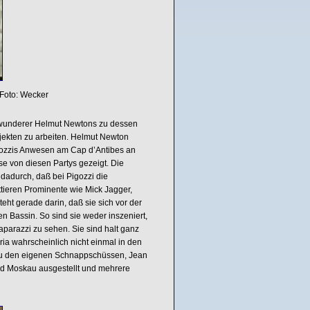
 Foto: Wecker
Bewunderer Helmut Newtons zu dessen
rojekten zu arbeiten. Helmut Newton
gozzis Anwesen am Cap d’Antibes an
 von diesen Partys gezeigt. Die
adurch, daß bei Pigozzi die
tieren Prominente wie Mick Jagger,
ht gerade darin, daß sie sich vor der
n Bassin. So sind sie weder inszeniert,
parazzi zu sehen. Sie sind halt ganz
ria wahrscheinlich nicht einmal in den
 zu den eigenen Schnappschüssen, Jean
und Moskau ausgestellt und mehrere