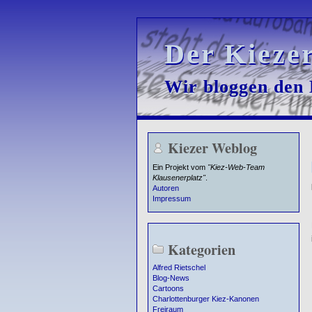
Der Kieze
Der Kieze
Wir bloggen den K
Wir bloggen den K
Kiezer Weblog
Ein Projekt vom
"Kiez-Web-Team
Klausenerplatz"
.
Autoren
Impressum
Kategorien
Alfred Rietschel
Blog-News
Cartoons
Charlottenburger Kiez-Kanonen
Freiraum