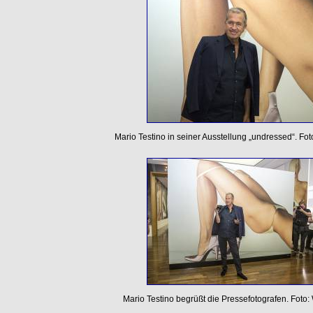
Mario Testino in seiner Ausstellung „undressed“. Fo
Mario Testino begrüßt die Pressefotografen. Foto: