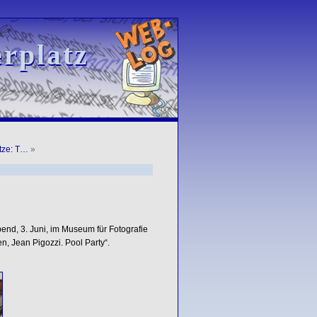
rplatz
rplatz
tze: T…
»
end, 3. Juni, im Museum für Fotografie
, Jean Pigozzi. Pool Party“.