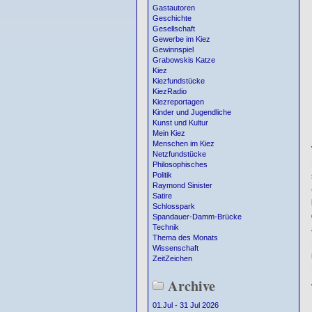
Gastautoren
Geschichte
Gesellschaft
Gewerbe im Kiez
Gewinnspiel
Grabowskis Katze
Kiez
Kiezfundstücke
KiezRadio
Kiezreportagen
Kinder und Jugendliche
Kunst und Kultur
Mein Kiez
Menschen im Kiez
Netzfundstücke
Philosophisches
Politik
Raymond Sinister
Satire
Schlosspark
Spandauer-Damm-Brücke
Technik
Thema des Monats
Wissenschaft
ZeitZeichen
Archive
01.Jul - 31 Jul 2026