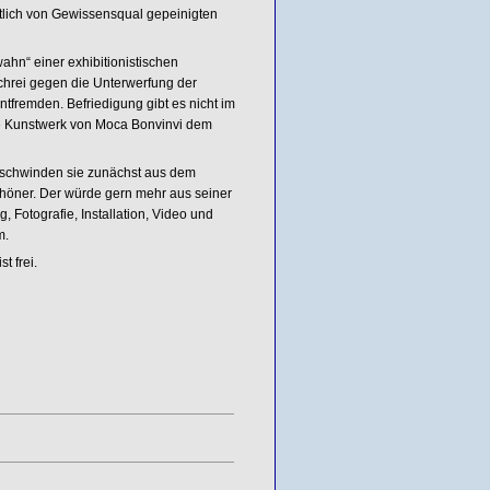
ztlich von Gewissensqual gepeinigten
hn“ einer exhibitionistischen
fschrei gegen die Unterwerfung der
tfremden. Befriedigung gibt es nicht im
de Kunstwerk von Moca Bonvinvi dem
rschwinden sie zunächst aus dem
höner. Der würde gern mehr aus seiner
Fotografie, Installation, Video und
m.
t frei.