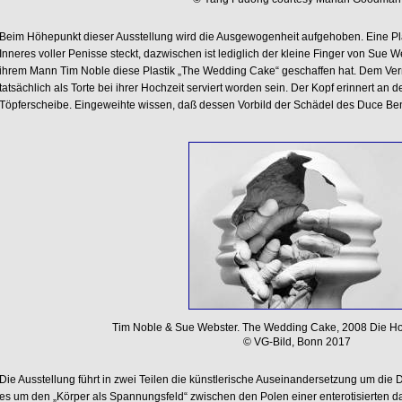
Beim Höhepunkt dieser Ausstellung wird die Ausgewogenheit aufgehoben. Eine Pla
Inneres voller Penisse steckt, dazwischen ist lediglich der kleine Finger von Sue
ihrem Mann Tim Noble diese Plastik „The Wedding Cake“ geschaffen hat. Dem Ver
tatsächlich als Torte bei ihrer Hochzeit serviert worden sein. Der Kopf erinnert an
Töpferscheibe. Eingeweihte wissen, daß dessen Vorbild der Schädel des Duce Beni
Tim Noble & Sue Webster. The Wedding Cake, 2008 Die Hoc
© VG-Bild, Bonn 2017
Die Ausstellung führt in zwei Teilen die künstlerische Auseinandersetzung um die 
es um den „Körper als Spannungsfeld“ zwischen den Polen einer enterotisierten da