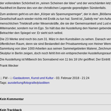
der vollendeten Schönheit im „reinen Scheinen der Idee“ und der verschämten let
Nacktheit im Banne des von der christlichen Legende gepredigten Sündenfalls.
Zum anderen geht es um den „Körper als Spannungserreger“, der in dem „Blößenwa
Gesellschaft auch wieder nichts mit Erotik zu tun hat. Somit ist „Satisfy me“ ein Au
menschlichen Triebkraft unter Wesenskräfte, die sie der Gemeinsamkeit und Lust en
Miteinander, sondern nur im Ego. So hält das der Ausstellung den Namen geben
Betrachter den Spiegel vor: Er sieht sich selbst.
Die 23 Werke sind noch bis zum 31. März in den Kunstsälen zu sehen. Danach ve
öffentlichen Raum, denn sie sind Bestandteil der Privatsammlung von Heiner Wem
Sammlung von über 1000 Arbeiten aus seinen Sammelgebieten Malerei, Zeichnung, 
Skulptur in Berlin zeigen, doch noch fehlt ihm ein entsprechender Ausstellungsrau
Die Ausstellung ist Mittwoch bis Sonnabend von 11 bis 18 Uhr geöffnet. Der Eintritt is
Frank Wecker
FW
-
Gastautoren
,
Kunst und Kultur
- 03. Februar 2018 - 21:24
Tags:
ausstellung
/
fotografie
/
plastiken
Kein Kommentar
Kein Trackback