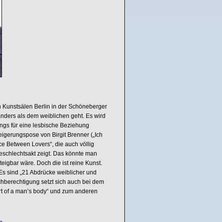
n Kunstsälen Berlin in der Schöneberger
nders als dem weiblichen geht. Es wird
ngs für eine lesbische Beziehung
eigerungspose von Birgit Brenner („Ich
ce Between Lovers“, die auch völlig
schlechtsakt zeigt. Das könnte man
igbar wäre. Doch die ist reine Kunst.
 Es sind „21 Abdrücke weiblicher und
ichberechtigung setzt sich auch bei dem
rt of a man’s body“ und zum anderen