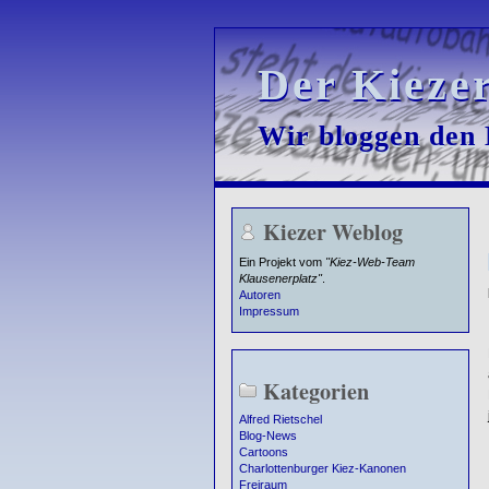
Der Kieze
Der Kieze
Wir bloggen den K
Wir bloggen den K
Kiezer Weblog
Ein Projekt vom
"Kiez-Web-Team
Klausenerplatz"
.
Autoren
Impressum
Kategorien
Alfred Rietschel
Blog-News
Cartoons
Charlottenburger Kiez-Kanonen
Freiraum