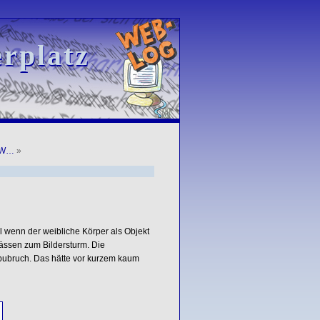
rplatz
rplatz
: W…
»
al wenn der weibliche Körper als Objekt
lässen zum Bildersturm. Die
bubruch. Das hätte vor kurzem kaum