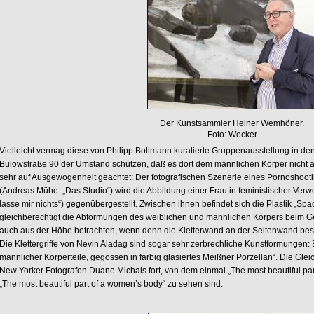
Der Kunstsammler Heiner Wemhöner.
Foto: Wecker
Vielleicht vermag diese von Philipp Bollmann kuratierte Gruppenausstellung in de
Bülowstraße 90 der Umstand schützen, daß es dort dem männlichen Körper nicht a
sehr auf Ausgewogenheit geachtet: Der fotografischen Szenerie eines Pornoshooti
(Andreas Mühe: „Das Studio“) wird die Abbildung einer Frau in feministischer Verw
lasse mir nichts“) gegenübergestellt. Zwischen ihnen befindet sich die Plastik „Spa
gleichberechtigt die Abformungen des weiblichen und männlichen Körpers beim Ge
auch aus der Höhe betrachten, wenn denn die Kletterwand an der Seitenwand beste
Die Klettergriffe von Nevin Aladag sind sogar sehr zerbrechliche Kunstformungen:
männlicher Körperteile, gegossen in farbig glasiertes Meißner Porzellan“. Die Gle
New Yorker Fotografen Duane Michals fort, von dem einmal „The most beautiful pa
„The most beautiful part of a women’s body“ zu sehen sind.