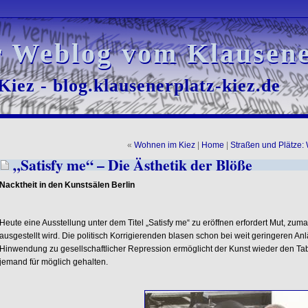
r Weblog vom Klausene
r Weblog vom Klausene
iez - blog.klausenerplatz-kiez.de
iez - blog.klausenerplatz-kiez.de
«
Wohnen im Kiez
|
Home
|
Straßen und Plätze
„Satisfy me“ – Die Ästhetik der Blöße
Nacktheit in den Kunstsälen Berlin
Heute eine Ausstellung unter dem Titel „Satisfy me“ zu eröffnen erfordert Mut, zum
ausgestellt wird. Die politisch Korrigierenden blasen schon bei weit geringeren An
Hinwendung zu gesellschaftlicher Repression ermöglicht der Kunst wieder den Ta
jemand für möglich gehalten.