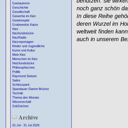
benutzen: sie wirken
Gastautoren
noch ganz schön dam
Geschichte
Gesellschaft
In diese Reihe gehö
Gewerbe im Kiez
Gewinnspiel
deren Wurzel im Hol
Grabowskis Katze
Kiez
weltweit finden kann,
Kiezfundstücke
KiezRadio
auch in unserem Bez
Kiezreportagen
Kinder und Jugendliche
Kunst und Kultur
Mein Kiez
Menschen im Kiez
Netzfundstücke
Philosophisches
Politik
Raymond Sinister
Satire
Schlosspark
Spandauer-Damm-Brücke
Technik
Thema des Monats
Wissenschaft
ZeitZeichen
Archive
01.Jul - 31 Jul 2026