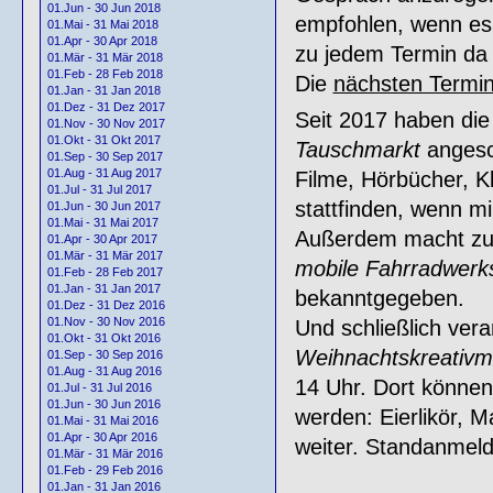
01.Jun - 30 Jun 2018
empfohlen, wenn es 
01.Mai - 31 Mai 2018
01.Apr - 30 Apr 2018
zu jedem Termin da 
01.Mär - 31 Mär 2018
01.Feb - 28 Feb 2018
Die
nächsten Termi
01.Jan - 31 Jan 2018
01.Dez - 31 Dez 2017
Seit 2017 haben die
01.Nov - 30 Nov 2017
01.Okt - 31 Okt 2017
Tauschmarkt
angesc
01.Sep - 30 Sep 2017
01.Aug - 31 Aug 2017
Filme, Hörbücher, K
01.Jul - 31 Jul 2017
stattfinden, wenn m
01.Jun - 30 Jun 2017
01.Mai - 31 Mai 2017
Außerdem macht zu 
01.Apr - 30 Apr 2017
01.Mär - 31 Mär 2017
mobile Fahrradwerks
01.Feb - 28 Feb 2017
01.Jan - 31 Jan 2017
bekanntgegeben.
01.Dez - 31 Dez 2016
01.Nov - 30 Nov 2016
Und schließlich ver
01.Okt - 31 Okt 2016
Weihnachtskreativm
01.Sep - 30 Sep 2016
01.Aug - 31 Aug 2016
14 Uhr. Dort können
01.Jul - 31 Jul 2016
01.Jun - 30 Jun 2016
werden: Eierlikör, M
01.Mai - 31 Mai 2016
01.Apr - 30 Apr 2016
weiter. Standanmeld
01.Mär - 31 Mär 2016
01.Feb - 29 Feb 2016
01.Jan - 31 Jan 2016