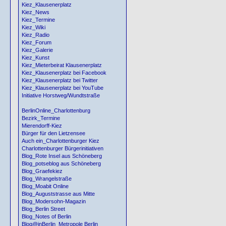
Kiez_Klausenerplatz
Kiez_News
Kiez_Termine
Kiez_Wiki
Kiez_Radio
Kiez_Forum
Kiez_Galerie
Kiez_Kunst
Kiez_Mieterbeirat Klausenerplatz
Kiez_Klausenerplatz bei Facebook
Kiez_Klausenerplatz bei Twitter
Kiez_Klausenerplatz bei YouTube
Initiative Horstweg/Wundtstraße
BerlinOnline_Charlottenburg
Bezirk_Termine
Mierendorff-Kiez
Bürger für den Lietzensee
Auch ein_Charlottenburger Kiez
Charlottenburger Bürgerinitiativen
Blog_Rote Insel aus Schöneberg
Blog_potseblog aus Schöneberg
Blog_Graefekiez
Blog_Wrangelstraße
Blog_Moabit Online
Blog_Auguststrasse aus Mitte
Blog_Modersohn-Magazin
Blog_Berlin Street
Blog_Notes of Berlin
Blog@inBerlin_Metropole Berlin