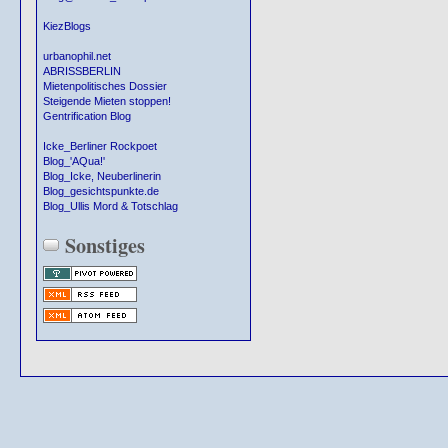
KiezBlogs
urbanophil.net
ABRISSBERLIN
Mietenpolitisches Dossier
Steigende Mieten stoppen!
Gentrification Blog
Icke_Berliner Rockpoet
Blog_'AQua!'
Blog_Icke, Neuberlinerin
Blog_gesichtspunkte.de
Blog_Ullis Mord & Totschlag
Sonstiges