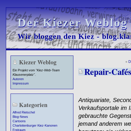
Der Kiezer Weblog
Der Kiezer Weblog
Wir bloggen den Kiez - blog.kla
Wir bloggen den Kiez - blog.kla
Kiezer Weblog
«
D
Repair-Cafés
Ein Projekt vom
"Kiez-Web-Team
Klausenerplatz"
.
Autoren
Impressum
Antiquariate, Secon
Kategorien
Verkaufsportale im I
Alfred Rietschel
gebrauchte Gegenst
Blog-News
Cartoons
jemand anderem wei
Charlottenburger Kiez-Kanonen
Freiraum