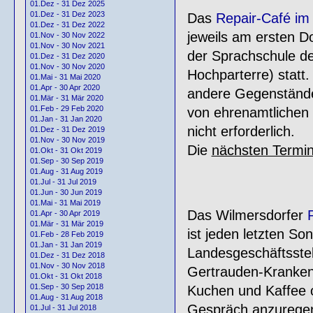
01.Dez - 31 Dez 2025
01.Dez - 31 Dez 2023
Das
Repair-Café im 
01.Dez - 31 Dez 2022
jeweils am ersten 
01.Nov - 30 Nov 2022
01.Nov - 30 Nov 2021
der Sprachschule de
01.Dez - 31 Dez 2020
01.Nov - 30 Nov 2020
Hochparterre) statt
01.Mai - 31 Mai 2020
01.Apr - 30 Apr 2020
andere Gegenstände 
01.Mär - 31 Mär 2020
01.Feb - 29 Feb 2020
von ehrenamtlichen 
01.Jan - 31 Jan 2020
nicht erforderlich.
01.Dez - 31 Dez 2019
01.Nov - 30 Nov 2019
Die
nächsten Termi
01.Okt - 31 Okt 2019
01.Sep - 30 Sep 2019
01.Aug - 31 Aug 2019
01.Jul - 31 Jul 2019
01.Jun - 30 Jun 2019
01.Mai - 31 Mai 2019
Das Wilmersdorfer
01.Apr - 30 Apr 2019
01.Mär - 31 Mär 2019
ist jeden letzten So
01.Feb - 28 Feb 2019
01.Jan - 31 Jan 2019
Landesgeschäftsstel
01.Dez - 31 Dez 2018
01.Nov - 30 Nov 2018
Gertrauden-Krankenh
01.Okt - 31 Okt 2018
01.Sep - 30 Sep 2018
Kuchen und Kaffee 
01.Aug - 31 Aug 2018
Gespräch anzuregen.
01.Jul - 31 Jul 2018