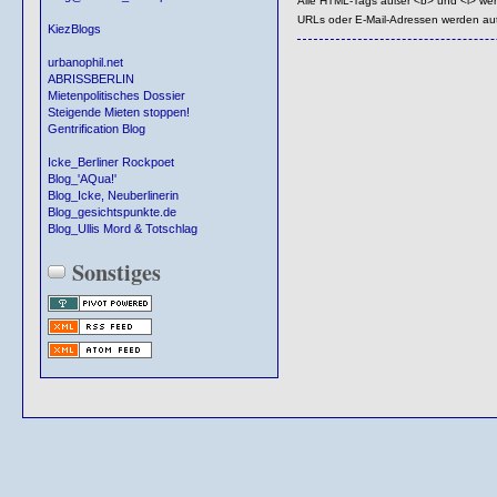
Alle HTML-Tags außer <b> und <i> we
URLs oder E-Mail-Adressen werden au
KiezBlogs
urbanophil.net
ABRISSBERLIN
Mietenpolitisches Dossier
Steigende Mieten stoppen!
Gentrification Blog
Icke_Berliner Rockpoet
Blog_'AQua!'
Blog_Icke, Neuberlinerin
Blog_gesichtspunkte.de
Blog_Ullis Mord & Totschlag
Sonstiges