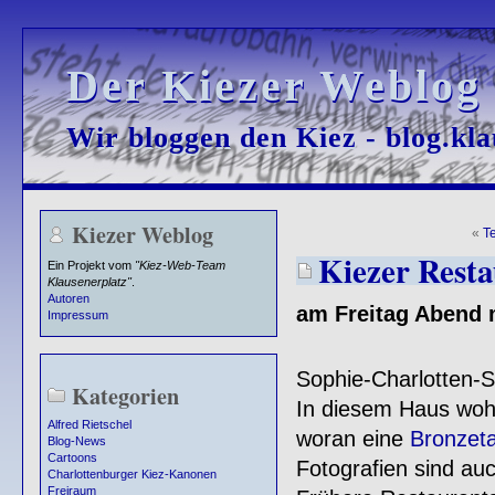
Der Kiezer Weblog
Der Kiezer Weblog
Wir bloggen den Kiez - blog.kla
Wir bloggen den Kiez - blog.kla
Kiezer Weblog
«
T
Kiezer Resta
Ein Projekt vom
"Kiez-Web-Team
Klausenerplatz"
.
Autoren
am Freitag Abend 
Impressum
Sophie-Charlotten-S
Kategorien
In diesem Haus wo
Alfred Rietschel
woran eine
Bronzeta
Blog-News
Cartoons
Fotografien sind au
Charlottenburger Kiez-Kanonen
Freiraum