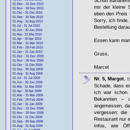
Schuß Bananensa
01.Dez - 31 Dez 2010
mir der kleine
01.Nov - 30 Nov 2010
eben den Preis 
01.Okt - 31 Okt 2010
01.Sep - 30 Sep 2010
Sorry, ich finde
01.Aug - 31 Aug 2010
01.Jul - 31 Jul 2010
Bestellung dara
01.Jun - 30 Jun 2010
01.Mai - 31 Mai 2010
01.Apr - 30 Apr 2010
Essen kann man d
01.Mär - 31 Mär 2010
01.Feb - 28 Feb 2010
01.Jan - 31 Jan 2010
Gruss,
01.Dez - 31 Dez 2009
01.Nov - 30 Nov 2009
01.Okt - 31 Okt 2009
Marcel
01.Sep - 30 Sep 2009
01.Aug - 31 Aug 2009
Nr. 5, Margot
,
01.Jul - 31 Jul 2009
1
01.Jun - 30 Jun 2009
Schade, dass es 
01.Mai - 31 Mai 2009
01.Apr - 30 Apr 2009
Ich war schon 
01.Mär - 31 Mär 2009
Bekannten – u
01.Feb - 28 Feb 2009
01.Jan - 31 Jan 2009
angemessen, das
01.Dez - 31 Dez 2008
vergessen: die 
01.Nov - 30 Nov 2008
01.Okt - 31 Okt 2008
Restaurant nur 
01.Sep - 30 Sep 2008
Infos, wie Öf
01.Aug - 31 Aug 2008