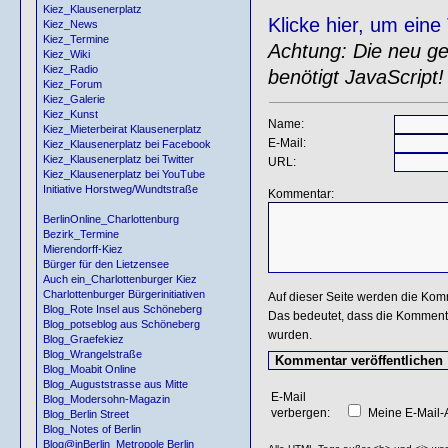
Kiez_Klausenerplatz
Klicke hier, um ein
Kiez_News
Kiez_Termine
Achtung: Die neu gen
Kiez_Wiki
Kiez_Radio
benötigt JavaScript!
Kiez_Forum
Kiez_Galerie
Kiez_Kunst
Name:
Kiez_Mieterbeirat Klausenerplatz
E-Mail:
Kiez_Klausenerplatz bei Facebook
Kiez_Klausenerplatz bei Twitter
URL:
Kiez_Klausenerplatz bei YouTube
Initiative Horstweg/Wundtstraße
Kommentar:
BerlinOnline_Charlottenburg
Bezirk_Termine
Mierendorff-Kiez
Bürger für den Lietzensee
Auch ein_Charlottenburger Kiez
Charlottenburger Bürgerinitiativen
Auf dieser Seite werden die Kom
Blog_Rote Insel aus Schöneberg
Das bedeutet, dass die Kommentar
Blog_potseblog aus Schöneberg
wurden.
Blog_Graefekiez
Blog_Wrangelstraße
Blog_Moabit Online
Blog_Auguststrasse aus Mitte
E-Mail
Blog_Modersohn-Magazin
verbergen:
Meine E-Mail-A
Blog_Berlin Street
Blog_Notes of Berlin
Blog@inBerlin_Metropole Berlin