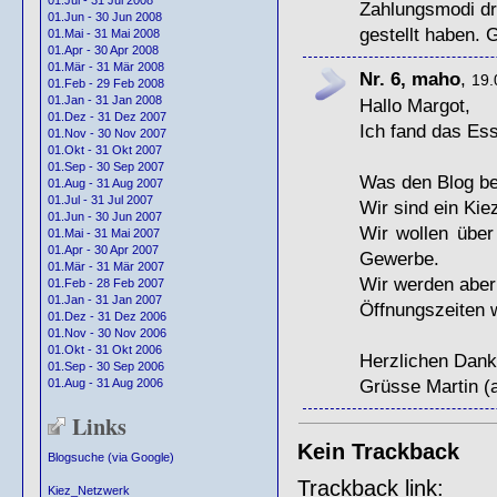
01.Jul - 31 Jul 2008
Zahlungsmodi dri
01.Jun - 30 Jun 2008
gestellt haben.
01.Mai - 31 Mai 2008
01.Apr - 30 Apr 2008
01.Mär - 31 Mär 2008
Nr. 6, maho
,
19.
01.Feb - 29 Feb 2008
01.Jan - 31 Jan 2008
Hallo Margot,
01.Dez - 31 Dez 2007
Ich fand das Ess
01.Nov - 30 Nov 2007
01.Okt - 31 Okt 2007
01.Sep - 30 Sep 2007
Was den Blog betr
01.Aug - 31 Aug 2007
01.Jul - 31 Jul 2007
Wir sind ein Kie
01.Jun - 30 Jun 2007
Wir wollen über
01.Mai - 31 Mai 2007
01.Apr - 30 Apr 2007
Gewerbe.
01.Mär - 31 Mär 2007
Wir werden aber
01.Feb - 28 Feb 2007
01.Jan - 31 Jan 2007
Öffnungszeiten w
01.Dez - 31 Dez 2006
01.Nov - 30 Nov 2006
01.Okt - 31 Okt 2006
Herzlichen Dank
01.Sep - 30 Sep 2006
Grüsse Martin 
01.Aug - 31 Aug 2006
Links
Kein Trackback
Blogsuche (via Google)
Trackback link:
Kiez_Netzwerk