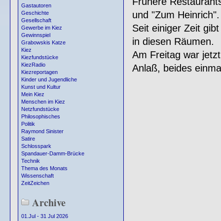
Frühere Restaurants 
Gastautoren
und "Zum Heinrich".
Geschichte
Gesellschaft
Seit einiger Zeit gi
Gewerbe im Kiez
Gewinnspiel
in diesen Räumen.
Grabowskis Katze
Kiez
Am Freitag war jetzt
Kiezfundstücke
KiezRadio
Anlaß, beides einma
Kiezreportagen
Kinder und Jugendliche
Kunst und Kultur
Mein Kiez
Menschen im Kiez
Netzfundstücke
Philosophisches
Politik
Raymond Sinister
Satire
Schlosspark
Spandauer-Damm-Brücke
Technik
Thema des Monats
Wissenschaft
ZeitZeichen
Archive
01.Jul - 31 Jul 2026