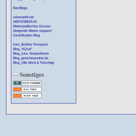
KiezBlogs
urbanophil.net
ABRISSBERLIN
Mietenpolitisches Dossier
Steigende Mieten stoppen!
Gentrification Blog
Icke_Berliner Rockpoet
Blog_'AQua!'
Blog_Icke, Neuberlinerin
Blog_gesichtspunkte.de
Blog_Ullis Mord & Totschlag
Sonstiges