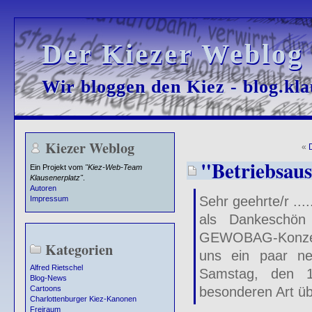
Der Kiezer Weblog
Der Kiezer Weblog
Wir bloggen den Kiez - blog.kla
Wir bloggen den Kiez - blog.kla
Kiezer Weblog
«
"Betriebsaus
Ein Projekt vom
"Kiez-Web-Team
Klausenerplatz"
.
Autoren
Sehr geehrte/r ....
Impressum
als Dankeschön 
GEWOBAG-Konzern 
Kategorien
uns ein paar n
Alfred Rietschel
Samstag, den 1
Blog-News
besonderen Art ü
Cartoons
Charlottenburger Kiez-Kanonen
Freiraum