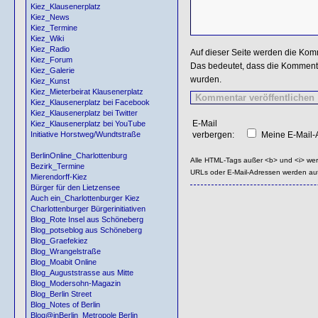
Kiez_Klausenerplatz
Kiez_News
Kiez_Termine
Kiez_Wiki
Kiez_Radio
Auf dieser Seite werden die Kom
Kiez_Forum
Das bedeutet, dass die Kommentar
Kiez_Galerie
wurden.
Kiez_Kunst
Kiez_Mieterbeirat Klausenerplatz
Kiez_Klausenerplatz bei Facebook
Kiez_Klausenerplatz bei Twitter
E-Mail
Kiez_Klausenerplatz bei YouTube
verbergen:
Meine E-Mail-A
Initiative Horstweg/Wundtstraße
BerlinOnline_Charlottenburg
Alle HTML-Tags außer <b> und <i> we
Bezirk_Termine
URLs oder E-Mail-Adressen werden au
Mierendorff-Kiez
Bürger für den Lietzensee
Auch ein_Charlottenburger Kiez
Charlottenburger Bürgerinitiativen
Blog_Rote Insel aus Schöneberg
Blog_potseblog aus Schöneberg
Blog_Graefekiez
Blog_Wrangelstraße
Blog_Moabit Online
Blog_Auguststrasse aus Mitte
Blog_Modersohn-Magazin
Blog_Berlin Street
Blog_Notes of Berlin
Blog@inBerlin_Metropole Berlin