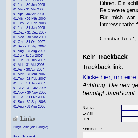
01.Jul - 31 Jul 2008
führen. Ein schl
01.Jun - 30 Jun 2008
Reichweite gerü
01.Mai - 31 Mai 2008
01.Apr - 30 Apr 2008
Für mich war 
01.Mär - 31 Mär 2008
Interessenarbeit
01.Feb - 29 Feb 2008
01.Jan - 31 Jan 2008
01.Dez - 31 Dez 2007
01.Nov - 30 Nov 2007
Christian Reuß, 
01.Okt - 31 Okt 2007
01.Sep - 30 Sep 2007
01.Aug - 31 Aug 2007
Kein Trackback
01.Jul - 31 Jul 2007
01.Jun - 30 Jun 2007
01.Mai - 31 Mai 2007
Trackback link:
01.Apr - 30 Apr 2007
01.Mär - 31 Mär 2007
Klicke hier, um ein
01.Feb - 28 Feb 2007
01.Jan - 31 Jan 2007
Achtung: Die neu gen
01.Dez - 31 Dez 2006
benötigt JavaScript!
01.Nov - 30 Nov 2006
01.Okt - 31 Okt 2006
01.Sep - 30 Sep 2006
01.Aug - 31 Aug 2006
Name:
E-Mail:
Links
URL:
Blogsuche (via Google)
Kommentar:
Kiez_Netzwerk