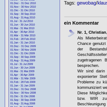
Tags:
gewobag
/
klau
01.Dez - 31 Dez 2010
01.Nov - 30 Nov 2010
01.Okt - 31 Okt 2010
01.Sep - 30 Sep 2010
01.Aug - 31 Aug 2010
01.Jul - 31 Jul 2010
ein Kommentar
01.Jun - 30 Jun 2010
01.Mai - 31 Mai 2010
Nr. 1, Christian
01.Apr - 30 Apr 2010
01.Mär - 31 Mär 2010
Als Mieterbeira
01.Feb - 28 Feb 2010
Chance genutzt
01.Jan - 31 Jan 2010
01.Dez - 31 Dez 2009
der Bestand
01.Nov - 30 Nov 2009
01.Okt - 31 Okt 2009
Geschäftsstel
01.Sep - 30 Sep 2009
zugetragenen B
01.Aug - 31 Aug 2009
01.Jul - 31 Jul 2009
besprechen.
01.Jun - 30 Jun 2009
Wir sind darin
01.Mai - 31 Mai 2009
01.Apr - 30 Apr 2009
exponierter Ste
01.Mär - 31 Mär 2009
Probleme zu kü
01.Feb - 28 Feb 2009
01.Jan - 31 Jan 2009
kommuniziert we
01.Dez - 31 Dez 2008
Diese Möglichke
01.Nov - 30 Nov 2008
01.Okt - 31 Okt 2008
bzw.
WIR
zur
01.Sep - 30 Sep 2008
Beschleunigung
01.Aug - 31 Aug 2008