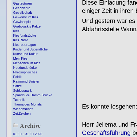
Diese Einladung fa
Gastautoren
Geschichte
einiger Zeit in ihren
Gesellschaft
Gewerbe im Kiez
Und gestern war es
Gewinnspiel
Grabowskis Katze
Abfahrtsstelle Wann
Kiez
Kiezfundstücke
KiezRadio
Kiezreportagen
Kinder und Jugendliche
Kunst und Kultur
Mein Kiez
Menschen im Kiez
Netzfundstücke
Philosophisches
Politik
Raymond Sinister
Satire
Schlosspark
Spandauer-Damm-Brücke
Technik
Thema des Monats
Es konnte losgehen
Wissenschaft
ZeitZeichen
Archive
Herr Jellema und F
Geschäftsführung
be
01.Jul - 31 Jul 2026