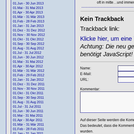
oft in mitte…und immer
01.Jun - 30 Jun 2013
01.Mai - 31 Mai 2013
01.Apr - 30 Apr 2013
01.Mär - 31 Mär 2013
Kein Trackback
01.Feb - 28 Feb 2013
01.Jan - 31 Jan 2013
Trackback link:
01.Dez - 31 Dez 2012
01.Nov - 30 Nov 2012
Klicke hier, um ein
01.Okt - 31 Okt 2012
01.Sep - 30 Sep 2012
Achtung: Die neu gen
01.Aug - 31 Aug 2012
benötigt JavaScript!
01.Jul - 31 Jul 2012
01.Jun - 30 Jun 2012
01.Mai - 31 Mai 2012
01.Apr - 30 Apr 2012
Name:
01.Mär - 31 Mär 2012
E-Mail:
01.Feb - 29 Feb 2012
URL:
01.Jan - 31 Jan 2012
01.Dez - 31 Dez 2011
01.Nov - 30 Nov 2011
Kommentar:
01.Okt - 31 Okt 2011
01.Sep - 30 Sep 2011
01.Aug - 31 Aug 2011
01.Jul - 31 Jul 2011
01.Jun - 30 Jun 2011
01.Mai - 31 Mai 2011
Auf dieser Seite werden die Kom
01.Apr - 30 Apr 2011
01.Mär - 31 Mär 2011
Das bedeutet, dass die Kommentar
01.Feb - 28 Feb 2011
wurden.
01.Jan - 31 Jan 2011