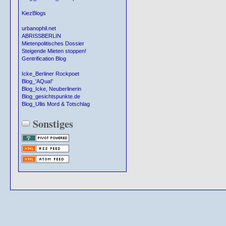
KiezBlogs
urbanophil.net
ABRISSBERLIN
Mietenpolitisches Dossier
Steigende Mieten stoppen!
Gentrification Blog
Icke_Berliner Rockpoet
Blog_'AQua!'
Blog_Icke, Neuberlinerin
Blog_gesichtspunkte.de
Blog_Ullis Mord & Totschlag
Sonstiges