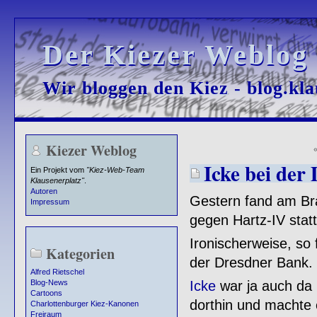
Der Kiezer Weblog
Der Kiezer Weblog
Wir bloggen den Kiez - blog.kla
Wir bloggen den Kiez - blog.kla
Kiezer Weblog
Icke bei der
Ein Projekt vom
"Kiez-Web-Team
Klausenerplatz"
.
Autoren
Gestern fand am Br
Impressum
gegen Hartz-IV statt
Ironischerweise, so 
Kategorien
der Dresdner Bank.
Alfred Rietschel
Icke
war ja auch da u
Blog-News
Cartoons
dorthin und machte e
Charlottenburger Kiez-Kanonen
Freiraum