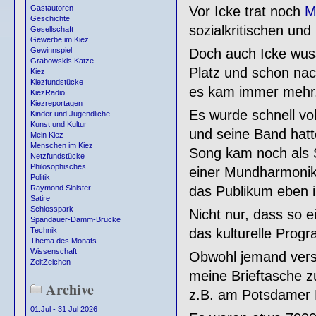
Vor Icke trat noch
M
Gastautoren
Geschichte
sozialkritischen und
Gesellschaft
Gewerbe im Kiez
Doch auch Icke wuss
Gewinnspiel
Grabowskis Katze
Platz und schon na
Kiez
Kiezfundstücke
es kam immer mehr
KiezRadio
Kiezreportagen
Es wurde schnell vo
Kinder und Jugendliche
Kunst und Kultur
und seine Band hatt
Mein Kiez
Menschen im Kiez
Song kam noch als S
Netzfundstücke
Philosophisches
einer Mundharmonik
Politik
das Publikum eben im
Raymond Sinister
Satire
Schlosspark
Nicht nur, dass so e
Spandauer-Damm-Brücke
das kulturelle Prog
Technik
Thema des Monats
Wissenschaft
Obwohl jemand vers
ZeitZeichen
meine Brieftasche z
Archive
z.B. am Potsdamer P
01.Jul - 31 Jul 2026