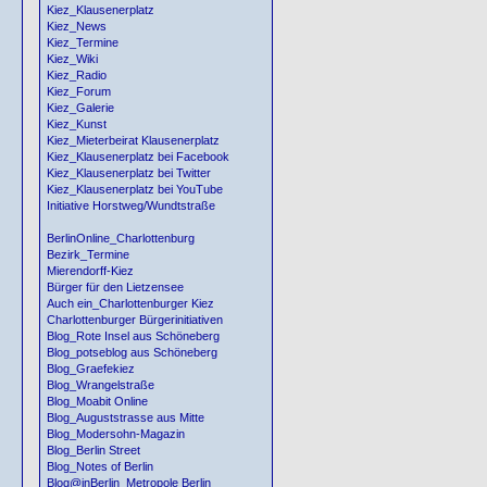
Kiez_Klausenerplatz
Kiez_News
Kiez_Termine
Kiez_Wiki
Kiez_Radio
Kiez_Forum
Kiez_Galerie
Kiez_Kunst
Kiez_Mieterbeirat Klausenerplatz
Kiez_Klausenerplatz bei Facebook
Kiez_Klausenerplatz bei Twitter
Kiez_Klausenerplatz bei YouTube
Initiative Horstweg/Wundtstraße
BerlinOnline_Charlottenburg
Bezirk_Termine
Mierendorff-Kiez
Bürger für den Lietzensee
Auch ein_Charlottenburger Kiez
Charlottenburger Bürgerinitiativen
Blog_Rote Insel aus Schöneberg
Blog_potseblog aus Schöneberg
Blog_Graefekiez
Blog_Wrangelstraße
Blog_Moabit Online
Blog_Auguststrasse aus Mitte
Blog_Modersohn-Magazin
Blog_Berlin Street
Blog_Notes of Berlin
Blog@inBerlin_Metropole Berlin