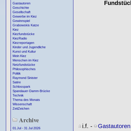
Fundstüc
Gastautoren
Geschichte
Gesellschaft
Gewerbe im Kiez
Gewinnspiel
Grabowskis Katze
Kiez
Kiezfundstücke
KiezRadio
Kiezreportagen
Kinder und Jugendliche
Kunst und Kultur
Mein Kiez
Menschen im Kiez
Netzfundstücke
Philosophisches
Politik
Raymond Sinister
Satire
Schlosspark
Spandauer-Damm-Brücke
Technik
Thema des Monats
Wissenschaft
ZeitZeichen
Archive
i.f.
-
Gastautoren
01.Jul - 31 Jul 2026