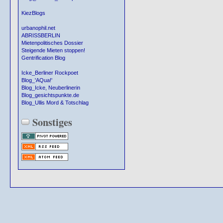
KiezBlogs
urbanophil.net
ABRISSBERLIN
Mietenpolitisches Dossier
Steigende Mieten stoppen!
Gentrification Blog
Icke_Berliner Rockpoet
Blog_'AQua!'
Blog_Icke, Neuberlinerin
Blog_gesichtspunkte.de
Blog_Ullis Mord & Totschlag
Sonstiges