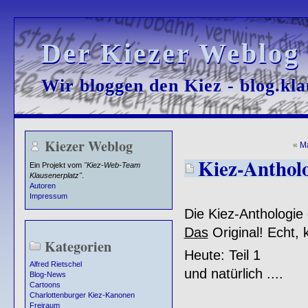
Der Kiezer Weblog
Der Kiezer Weblog
Wir bloggen den Kiez - blog.kla
Wir bloggen den Kiez - blog.kla
Kiezer Weblog
«
M
Kiez-Antholo
Ein Projekt vom
"Kiez-Web-Team
Klausenerplatz"
.
Autoren
Impressum
Die Kiez-Anthologie
Das
Original! Echt, 
Kategorien
Heute: Teil 1
Alfred Rietschel
und natürlich ....
Blog-News
Cartoons
Charlottenburger Kiez-Kanonen
Freiraum