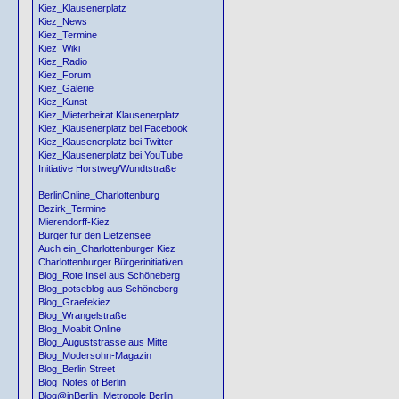
Kiez_Klausenerplatz
Kiez_News
Kiez_Termine
Kiez_Wiki
Kiez_Radio
Kiez_Forum
Kiez_Galerie
Kiez_Kunst
Kiez_Mieterbeirat Klausenerplatz
Kiez_Klausenerplatz bei Facebook
Kiez_Klausenerplatz bei Twitter
Kiez_Klausenerplatz bei YouTube
Initiative Horstweg/Wundtstraße
BerlinOnline_Charlottenburg
Bezirk_Termine
Mierendorff-Kiez
Bürger für den Lietzensee
Auch ein_Charlottenburger Kiez
Charlottenburger Bürgerinitiativen
Blog_Rote Insel aus Schöneberg
Blog_potseblog aus Schöneberg
Blog_Graefekiez
Blog_Wrangelstraße
Blog_Moabit Online
Blog_Auguststrasse aus Mitte
Blog_Modersohn-Magazin
Blog_Berlin Street
Blog_Notes of Berlin
Blog@inBerlin_Metropole Berlin