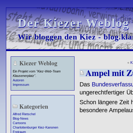
Der Kiezer Weblog
Der Kiezer Weblog
Wir bloggen den Kiez - blog.kla
Wir bloggen den Kiez - blog.kla
Kiezer Weblog
«
K
Ampel mit Z
Ein Projekt vom
"Kiez-Web-Team
Klausenerplatz"
.
Autoren
Das
Bundesverfassu
Impressum
ungerechtfertiger 
Schon längere Zeit h
Kategorien
besondere Ampelaus
Alfred Rietschel
Blog-News
Cartoons
Charlottenburger Kiez-Kanonen
Freiraum