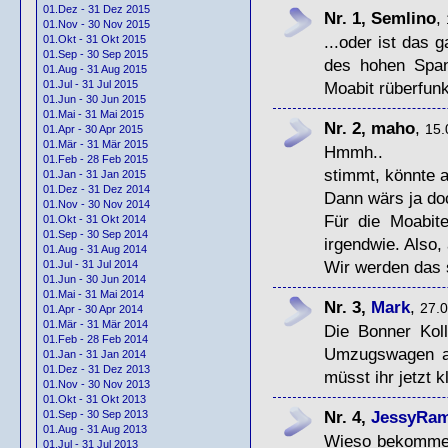
01.Dez - 31 Dez 2015
Nr. 1, Semlino
,
01.Nov - 30 Nov 2015
...oder ist das
01.Okt - 31 Okt 2015
01.Sep - 30 Sep 2015
des hohen Span
01.Aug - 31 Aug 2015
Moabit rüberfun
01.Jul - 31 Jul 2015
01.Jun - 30 Jun 2015
01.Mai - 31 Mai 2015
Nr. 2, maho
,
15.
01.Apr - 30 Apr 2015
01.Mär - 31 Mär 2015
Hmmh..
01.Feb - 28 Feb 2015
stimmt, könnte au
01.Jan - 31 Jan 2015
01.Dez - 31 Dez 2014
Dann wärs ja do
01.Nov - 30 Nov 2014
Für die Moabit
01.Okt - 31 Okt 2014
01.Sep - 30 Sep 2014
irgendwie. Also, 
01.Aug - 31 Aug 2014
Wir werden das 
01.Jul - 31 Jul 2014
01.Jun - 30 Jun 2014
01.Mai - 31 Mai 2014
Nr. 3,
Mark
,
27.0
01.Apr - 30 Apr 2014
01.Mär - 31 Mär 2014
Die Bonner Kol
01.Feb - 28 Feb 2014
Umzugswagen an
01.Jan - 31 Jan 2014
01.Dez - 31 Dez 2013
müsst ihr jetzt 
01.Nov - 30 Nov 2013
01.Okt - 31 Okt 2013
Nr. 4,
JessyRa
01.Sep - 30 Sep 2013
01.Aug - 31 Aug 2013
Wieso bekommen
01.Jul - 31 Jul 2013