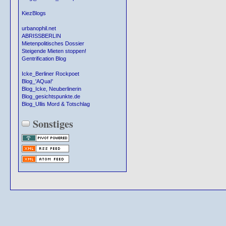
KiezBlogs
urbanophil.net
ABRISSBERLIN
Mietenpolitisches Dossier
Steigende Mieten stoppen!
Gentrification Blog
Icke_Berliner Rockpoet
Blog_'AQua!'
Blog_Icke, Neuberlinerin
Blog_gesichtspunkte.de
Blog_Ullis Mord & Totschlag
Sonstiges