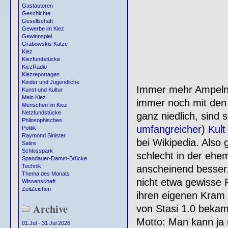
Gastautoren
Geschichte
Gesellschaft
Gewerbe im Kiez
Gewinnspiel
Grabowskis Katze
Kiez
Kiezfundstücke
KiezRadio
Kiezreportagen
Kinder und Jugendliche
Immer mehr Ampeln 
Kunst und Kultur
Mein Kiez
immer noch mit den
Menschen im Kiez
Netzfundstücke
ganz niedlich, sind s
Philosophisches
umfangreicher
)
Kult
Politik
Raymond Sinister
bei Wikipedia. Also g
Satire
Schlosspark
schlecht in der eh
Spandauer-Damm-Brücke
Technik
anscheinend besser.
Thema des Monats
nicht etwa gewisse Po
Wissenschaft
ZeitZeichen
ihren eigenen Kram 
Archive
von Stasi 1.0 bekam
Motto: Man kann ja
01.Jul - 31 Jul 2026