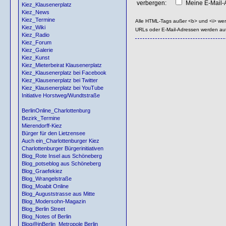
verbergen:
Meine E-Mail-A
Kiez_Klausenerplatz
Kiez_News
Kiez_Termine
Alle HTML-Tags außer <b> und <i> we
Kiez_Wiki
URLs oder E-Mail-Adressen werden au
Kiez_Radio
Kiez_Forum
Kiez_Galerie
Kiez_Kunst
Kiez_Mieterbeirat Klausenerplatz
Kiez_Klausenerplatz bei Facebook
Kiez_Klausenerplatz bei Twitter
Kiez_Klausenerplatz bei YouTube
Initiative Horstweg/Wundtstraße
BerlinOnline_Charlottenburg
Bezirk_Termine
Mierendorff-Kiez
Bürger für den Lietzensee
Auch ein_Charlottenburger Kiez
Charlottenburger Bürgerinitiativen
Blog_Rote Insel aus Schöneberg
Blog_potseblog aus Schöneberg
Blog_Graefekiez
Blog_Wrangelstraße
Blog_Moabit Online
Blog_Auguststrasse aus Mitte
Blog_Modersohn-Magazin
Blog_Berlin Street
Blog_Notes of Berlin
Blog@inBerlin_Metropole Berlin