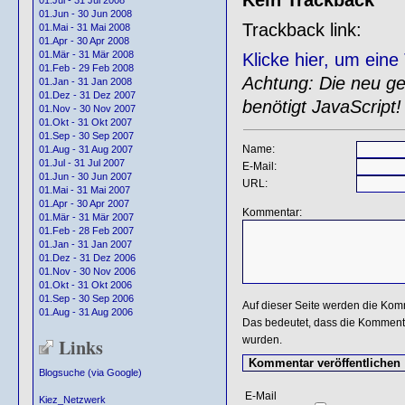
01.Jul - 31 Jul 2008
01.Jun - 30 Jun 2008
Trackback link:
01.Mai - 31 Mai 2008
01.Apr - 30 Apr 2008
01.Mär - 31 Mär 2008
Klicke hier, um ein
01.Feb - 29 Feb 2008
Achtung: Die neu gen
01.Jan - 31 Jan 2008
01.Dez - 31 Dez 2007
benötigt JavaScript!
01.Nov - 30 Nov 2007
01.Okt - 31 Okt 2007
01.Sep - 30 Sep 2007
Name:
01.Aug - 31 Aug 2007
01.Jul - 31 Jul 2007
E-Mail:
01.Jun - 30 Jun 2007
URL:
01.Mai - 31 Mai 2007
01.Apr - 30 Apr 2007
Kommentar:
01.Mär - 31 Mär 2007
01.Feb - 28 Feb 2007
01.Jan - 31 Jan 2007
01.Dez - 31 Dez 2006
01.Nov - 30 Nov 2006
01.Okt - 31 Okt 2006
01.Sep - 30 Sep 2006
Auf dieser Seite werden die Kom
01.Aug - 31 Aug 2006
Das bedeutet, dass die Kommentar
wurden.
Links
Blogsuche (via Google)
E-Mail
Kiez_Netzwerk