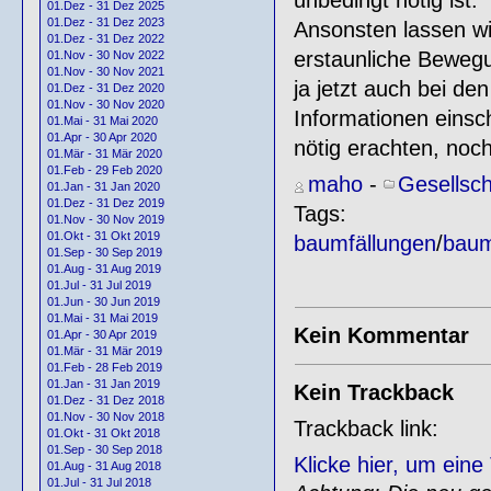
01.Dez - 31 Dez 2025
01.Dez - 31 Dez 2023
Ansonsten lassen wi
01.Dez - 31 Dez 2022
erstaunliche Bewegun
01.Nov - 30 Nov 2022
01.Nov - 30 Nov 2021
ja jetzt auch bei de
01.Dez - 31 Dez 2020
01.Nov - 30 Nov 2020
Informationen einsch
01.Mai - 31 Mai 2020
01.Apr - 30 Apr 2020
nötig erachten, noch
01.Mär - 31 Mär 2020
01.Feb - 29 Feb 2020
maho
-
Gesellsch
01.Jan - 31 Jan 2020
01.Dez - 31 Dez 2019
Tags:
01.Nov - 30 Nov 2019
01.Okt - 31 Okt 2019
baumfällungen
/
baum
01.Sep - 30 Sep 2019
01.Aug - 31 Aug 2019
01.Jul - 31 Jul 2019
01.Jun - 30 Jun 2019
01.Mai - 31 Mai 2019
Kein Kommentar
01.Apr - 30 Apr 2019
01.Mär - 31 Mär 2019
01.Feb - 28 Feb 2019
01.Jan - 31 Jan 2019
Kein Trackback
01.Dez - 31 Dez 2018
01.Nov - 30 Nov 2018
Trackback link:
01.Okt - 31 Okt 2018
01.Sep - 30 Sep 2018
Klicke hier, um ein
01.Aug - 31 Aug 2018
01.Jul - 31 Jul 2018