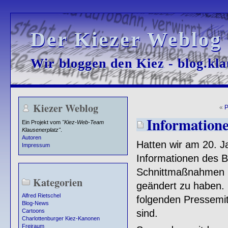
Der Kiezer Weblog
Der Kiezer Weblog
Wir bloggen den Kiez - blog.kla
Wir bloggen den Kiez - blog.kla
Kiezer Weblog
«
P
Information
Ein Projekt vom
"Kiez-Web-Team
Klausenerplatz"
.
Autoren
Hatten wir am 20. 
Impressum
Informationen des 
Schnittmaßnahmen b
Kategorien
geändert zu haben. E
Alfred Rietschel
folgenden Pressemit
Blog-News
sind.
Cartoons
Charlottenburger Kiez-Kanonen
Freiraum