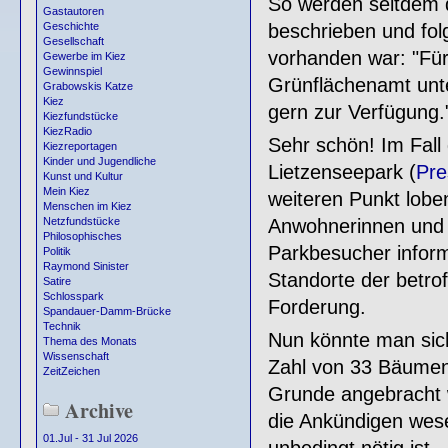
So werden seitdem 
Gastautoren
beschrieben und fol
Geschichte
Gesellschaft
vorhanden war: "Für
Gewerbe im Kiez
Gewinnspiel
Grünflächenamt unt
Grabowskis Katze
Kiez
gern zur Verfügung.
Kiezfundstücke
KiezRadio
Sehr schön! Im Fall
Kiezreportagen
Kinder und Jugendliche
Lietzenseepark (
Pre
Kunst und Kultur
Mein Kiez
weiteren Punkt lobe
Menschen im Kiez
Anwohnerinnen und
Netzfundstücke
Philosophisches
Parkbesucher inform
Politik
Raymond Sinister
Standorte der betro
Satire
Schlosspark
Forderung.
Spandauer-Damm-Brücke
Technik
Nun könnte man sich
Thema des Monats
Wissenschaft
Zahl von 33 Bäume
ZeitZeichen
Grunde angebracht w
Archive
die Ankündigen wesen
01.Jul - 31 Jul 2026
unbedingt nötig ist.