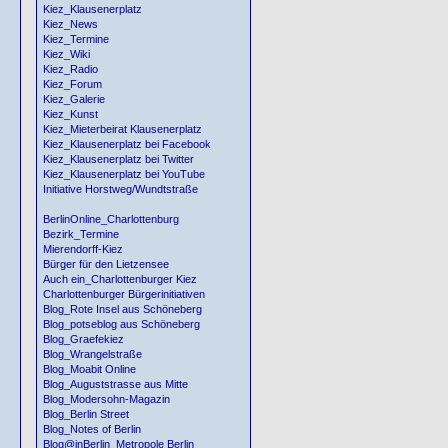
Kiez_Klausenerplatz
Kiez_News
Kiez_Termine
Kiez_Wiki
Kiez_Radio
Kiez_Forum
Kiez_Galerie
Kiez_Kunst
Kiez_Mieterbeirat Klausenerplatz
Kiez_Klausenerplatz bei Facebook
Kiez_Klausenerplatz bei Twitter
Kiez_Klausenerplatz bei YouTube
Initiative Horstweg/Wundtstraße
BerlinOnline_Charlottenburg
Bezirk_Termine
Mierendorff-Kiez
Bürger für den Lietzensee
Auch ein_Charlottenburger Kiez
Charlottenburger Bürgerinitiativen
Blog_Rote Insel aus Schöneberg
Blog_potseblog aus Schöneberg
Blog_Graefekiez
Blog_Wrangelstraße
Blog_Moabit Online
Blog_Auguststrasse aus Mitte
Blog_Modersohn-Magazin
Blog_Berlin Street
Blog_Notes of Berlin
Blog@inBerlin_Metropole Berlin