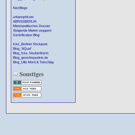
KiezBlogs
urbanophil.net
ABRISSBERLIN
Mietenpolitisches Dossier
Steigende Mieten stoppen!
Gentrification Blog
Icke_Berliner Rockpoet
Blog_'AQua!'
Blog_Icke, Neuberlinerin
Blog_gesichtspunkte.de
Blog_Ullis Mord & Totschlag
Sonstiges