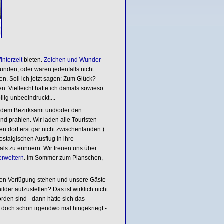
interzeit
bieten.
Zeichen und Wunder
funden, oder waren jedenfalls nicht
n. Soll ich jetzt sagen: Zum Glück?
n. Vielleicht hatte ich damals sowieso
lig unbeeindruckt....
te dem Bezirksamt und/oder den
d prahlen. Wir laden alle Touristen
n dort erst gar nicht zwischenlanden.).
talgischen Ausflug in ihre
s zu erinnern. Wir freuen uns über
erweitern
. Im Sommer zum Planschen,
llen Verfügung stehen und unsere Gäste
lder aufzustellen? Das ist wirklich nicht
rden sind - dann hätte sich das
e doch schon irgendwo mal hingekriegt -