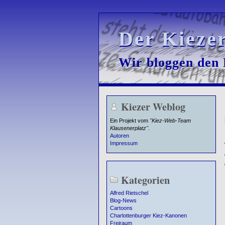
Der Kieze
Der Kieze
Wir bloggen den K
Wir bloggen den K
Kiezer Weblog
Ein Projekt vom
"Kiez-Web-Team
Klausenerplatz"
.
Autoren
Impressum
Kategorien
Alfred Rietschel
Blog-News
Cartoons
Charlottenburger Kiez-Kanonen
Freiraum