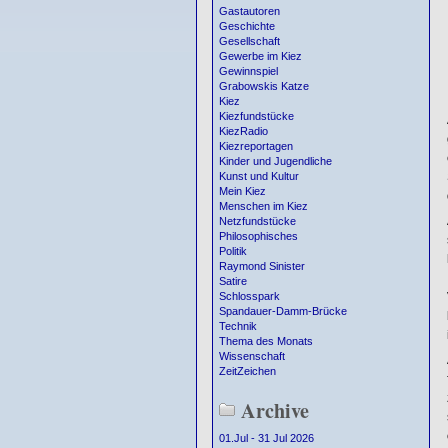
Gastautoren
Geschichte
Gesellschaft
Gewerbe im Kiez
Gewinnspiel
Grabowskis Katze
Kiez
Kiezfundstücke
KiezRadio
Kiezreportagen
Kinder und Jugendliche
Kunst und Kultur
Mein Kiez
Menschen im Kiez
Netzfundstücke
Philosophisches
Politik
Raymond Sinister
Satire
Schlosspark
Spandauer-Damm-Brücke
Technik
Thema des Monats
Wissenschaft
ZeitZeichen
Archive
01.Jul - 31 Jul 2026