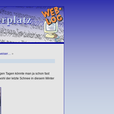
rplatz
rplatz
weiser…
»
igen Tagen könnte man ja schon fast
ohl der letzte Schnee in diesem Winter