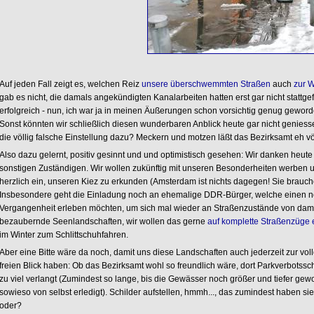
Auf jeden Fall zeigt es, welchen Reiz
unsere überschwemmten Straßen
auch
zur W
gab es nicht, die damals angekündigten Kanalarbeiten hatten erst gar nicht stattge
erfolgreich - nun, ich war ja in meinen Äußerungen schon vorsichtig genug geworde
Sonst könnten wir schließlich diesen wunderbaren Anblick heute gar nicht geniesse
die völlig falsche Einstellung dazu? Meckern und motzen läßt das Bezirksamt eh völ
Also dazu gelernt, positiv gesinnt und und optimistisch gesehen: Wir danken heu
sonstigen Zuständigen. Wir wollen zukünftig mit unseren Besonderheiten werben un
herzlich ein, unseren Kiez zu erkunden (Amsterdam ist nichts dagegen! Sie brauche
Insbesondere geht die Einladung noch an ehemalige DDR-Bürger, welche einen nos
Vergangenheit erleben möchten, um sich mal wieder an Straßenzustände von damal
bezaubernde Seenlandschaften, wir wollen das gerne
auf komplette Straßenzüge 
im Winter zum Schlittschuhfahren.
Aber eine Bitte wäre da noch, damit uns diese Landschaften auch jederzeit zur vo
freien Blick haben: Ob das Bezirksamt wohl so freundlich wäre, dort Parkverbotsschi
zu viel verlangt (Zumindest so lange, bis die Gewässer noch größer und tiefer gewo
sowieso von selbst erledigt). Schilder aufstellen, hmmh..., das zumindest haben si
oder?