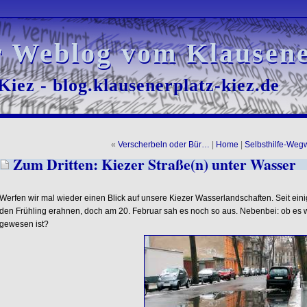
r Weblog vom Klausene
r Weblog vom Klausene
iez - blog.klausenerplatz-kiez.de
iez - blog.klausenerplatz-kiez.de
«
Verscherbeln oder Bür…
|
Home
|
Selbsthilfe-Weg
Zum Dritten: Kiezer Straße(n) unter Wasser
Werfen wir mal wieder einen Blick auf unsere Kiezer Wasserlandschaften. Seit ein
den Frühling erahnen, doch am 20. Februar sah es noch so aus. Nebenbei: ob es w
gewesen ist?