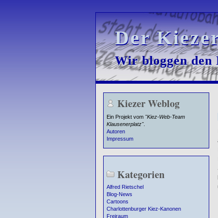
Der Kieze
Der Kieze
Wir bloggen den K
Wir bloggen den K
Kiezer Weblog
Ein Projekt vom
"Kiez-Web-Team
Klausenerplatz"
.
Autoren
Impressum
Kategorien
Alfred Rietschel
Blog-News
Cartoons
Charlottenburger Kiez-Kanonen
Freiraum