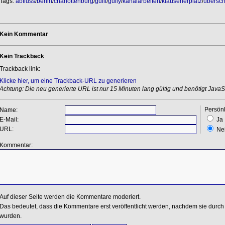
Tags:
abfluss
/
berlin
/
charlottenburg
/
gulli
/
gully
/
kanalarbeiten
/
klausenerplatz
/
übersc
Kein Kommentar
Kein Trackback
Trackback link:
Klicke hier, um eine Trackback-URL zu generieren
Achtung: Die neu generierte URL ist nur 15 Minuten lang gültig und benötigt JavaSc
Persönl
Name:
E-Mail:
Ja
URL:
Ne
Kommentar:
Auf dieser Seite werden die Kommentare moderiert.
Das bedeutet, dass die Kommentare erst veröffentlicht werden, nachdem sie durch 
wurden.