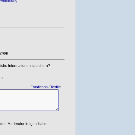
hwemmung
ript!
iche Informationen speichern?
in
Emoticons
/
Textile
den Moderator freigeschaltet