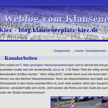
r Weblog vom Klausene
r Weblog vom Klausene
iez - blog.klausenerplatz-kiez.de
iez - blog.klausenerplatz-kiez.de
«
Eingeknickt ....
|
Home
|
Schäublemobil
»
Kanalarbeiten
Den zuletzt
am 5. März gezeigten Wasseransammlungen
soll es derzeit tief und 
ausheben mußte man die Neufertstraße, bis in ca. 2.50 Meter Tiefe die völlig verro
Kanalisation sichtbar wurden. "Alles völlig dicht", lautete dann auch der kurze ab
Herren von den Berliner Wasserbetrieben. Denn die Wasserbetriebe sind dafür zus
Schmutzsieb in den Gullis verantwortlich ist, noch viele weitere Jahre den Saugrü
können, verändert hätte sich nichts. Jetzt werden die Rohre von den Gullis bis zum
unter der Straße komplett erneuert.