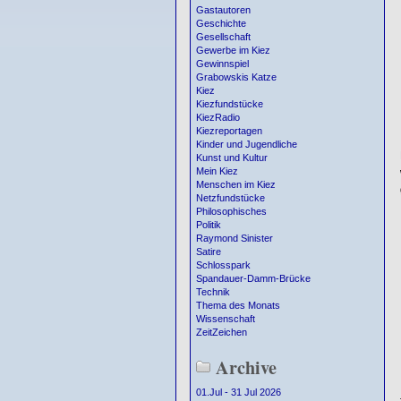
Gastautoren
Geschichte
Gesellschaft
Gewerbe im Kiez
Gewinnspiel
Grabowskis Katze
Kiez
Kiezfundstücke
KiezRadio
Kiezreportagen
Kinder und Jugendliche
Kunst und Kultur
Mein Kiez
Menschen im Kiez
Netzfundstücke
Philosophisches
Politik
Raymond Sinister
Satire
Schlosspark
Spandauer-Damm-Brücke
Technik
Thema des Monats
Wissenschaft
ZeitZeichen
Archive
01.Jul - 31 Jul 2026