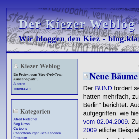
Der Kiezer Weblog
Der Kiezer Weblog
Wir bloggen den Kiez - blog.kla
Wir bloggen den Kiez - blog.kla
Kiezer Weblog
Neue Bäume 
Ein Projekt vom
"Kiez-Web-Team
Klausenerplatz"
.
Autoren
Der
BUND
fordert se
Impressum
hatten mehrfach, zu
Berlin" berichtet. 
Kategorien
aufgegriffen, wie hi
Alfred Rietschel
vom 02.04.2009
. Zu
Blog-News
2009
etliche Beispi
Cartoons
Charlottenburger Kiez-Kanonen
Freiraum