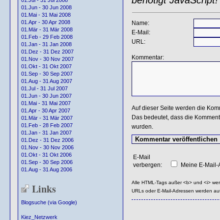
01.Jul - 31 Jul 2008
01.Jun - 30 Jun 2008
01.Mai - 31 Mai 2008
01.Apr - 30 Apr 2008
Name:
01.Mär - 31 Mär 2008
E-Mail:
01.Feb - 29 Feb 2008
URL:
01.Jan - 31 Jan 2008
01.Dez - 31 Dez 2007
Kommentar:
01.Nov - 30 Nov 2007
01.Okt - 31 Okt 2007
01.Sep - 30 Sep 2007
01.Aug - 31 Aug 2007
01.Jul - 31 Jul 2007
01.Jun - 30 Jun 2007
01.Mai - 31 Mai 2007
Auf dieser Seite werden die Kom
01.Apr - 30 Apr 2007
Das bedeutet, dass die Kommentar
01.Mär - 31 Mär 2007
01.Feb - 28 Feb 2007
wurden.
01.Jan - 31 Jan 2007
01.Dez - 31 Dez 2006
01.Nov - 30 Nov 2006
01.Okt - 31 Okt 2006
E-Mail
01.Sep - 30 Sep 2006
verbergen:
Meine E-Mail-A
01.Aug - 31 Aug 2006
Alle HTML-Tags außer <b> und <i> we
Links
URLs oder E-Mail-Adressen werden au
Blogsuche (via Google)
Kiez_Netzwerk