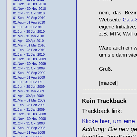
01.Dez - 31 Dez 2010
01.Nov - 30 Nov 2010
nein, das Bezi
01.Okt - 31 Okt 2010
01.Sep - 30 Sep 2010
Webseite
Gaia-
01.Aug - 31 Aug 2010
eigene Initiativ
01.Jul - 31 Jul 2010
01.Jun - 30 Jun 2010
z.B.
MTV
, Wall 
01.Mai - 31 Mai 2010
01.Apr - 30 Apr 2010
01.Mär - 31 Mär 2010
Wäre auch ein w
01.Feb - 28 Feb 2010
um sie dann wie
01.Jan - 31 Jan 2010
01.Dez - 31 Dez 2009
01.Nov - 30 Nov 2009
Gruß,
01.Okt - 31 Okt 2009
01.Sep - 30 Sep 2009
01.Aug - 31 Aug 2009
[marcel]
01.Jul - 31 Jul 2009
01.Jun - 30 Jun 2009
01.Mai - 31 Mai 2009
01.Apr - 30 Apr 2009
Kein Trackback
01.Mär - 31 Mär 2009
01.Feb - 28 Feb 2009
Trackback link:
01.Jan - 31 Jan 2009
01.Dez - 31 Dez 2008
01.Nov - 30 Nov 2008
Klicke hier, um ein
01.Okt - 31 Okt 2008
Achtung: Die neu gen
01.Sep - 30 Sep 2008
01.Aug - 31 Aug 2008
benötigt JavaScript!