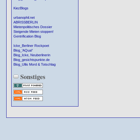
KiezBlogs
urbanophil.net
ABRISSBERLIN
Mietenpolitisches Dossier
Steigende Mieten stoppen!
Gentrification Blog
Icke_Berliner Rockpoet
Blog_'AQua!'
Blog_Icke, Neuberlinerin
Blog_gesichtspunkte.de
Blog_Ullis Mord & Totschlag
Sonstiges