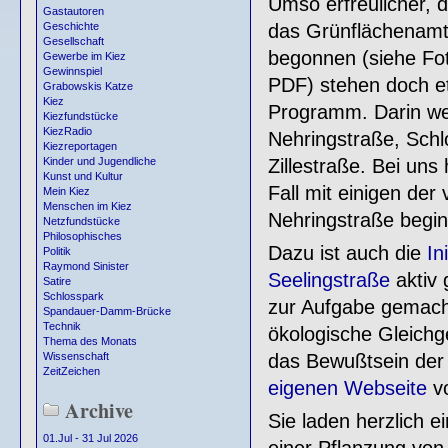
Umso erfreulicher, 
Gastautoren
das Grünflächenamt
Geschichte
Gesellschaft
begonnen (siehe Fo
Gewerbe im Kiez
Gewinnspiel
PDF) stehen doch et
Grabowskis Katze
Kiez
Programm. Darin we
Kiezfundstücke
KiezRadio
Nehringstraße, Schl
Kiezreportagen
Zillestraße. Bei uns
Kinder und Jugendliche
Kunst und Kultur
Fall mit einigen der
Mein Kiez
Menschen im Kiez
Nehringstraße begi
Netzfundstücke
Philosophisches
Dazu ist auch die
In
Politik
Raymond Sinister
Seelingstraße
aktiv 
Satire
Schlosspark
zur Aufgabe gemacht
Spandauer-Damm-Brücke
Technik
ökologische Gleichg
Thema des Monats
das Bewußtsein der 
Wissenschaft
ZeitZeichen
eigenen Webseite
vo
Archive
Sie laden herzlich 
01.Jul - 31 Jul 2026
einer Pflanzung vo