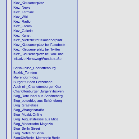
Kiez_Klausenerplatz
Kiez_News
Kiez_Termine
Kiez_Wiki
Kiez_Radio
Kiez_Forum
Kiez_Galerie
Kiez_Kunst
Kiez_Mieterbeirat Klausenerplatz
Kiez_Klausenerplatz bei Facebook
Kiez_Klausenerplatz bei Twitter
Kiez_Klausenerplatz bei YouTube
Initiative Horstweg/Wundtstraße
BerlinOnline_Charlottenburg
Bezirk_Termine
Mierendorff-Kiez
Bürger für den Lietzensee
Auch ein_Charlottenburger Kiez
Charlottenburger Bürgerinitiativen
Blog_Rote Insel aus Schöneberg
Blog_potseblog aus Schöneberg
Blog_Graefekiez
Blog_Wrangelstraße
Blog_Moabit Online
Blog_Auguststrasse aus Mitte
Blog_Modersohn-Magazin
Blog_Berlin Street
Blog_Notes of Berlin
Blog@inBerlin_Metropole Berlin